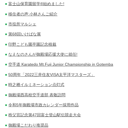
富士山保育園留学®始めました!
移住者の声:小林さんご紹介
市役所マルシェ
第68回いけばな展
印野こども園卒園記念植栽
なえなのさんが御殿場応援大使に就任!
空手道 Karatedo Mt.Fuji Junior Championship in Gotemba
50周年「2022三井住友VISA太平洋マスターズ」
時之栖イルミネーション点灯式
御殿場西高校空手道部 表敬訪問
令和5年御殿場市政カレンダー採用作品
秩父宮記念第47回富士登山駅伝競走大会
御殿場こだわり推奨品