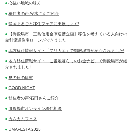
心強い地域の味方
移住者の声:安木さんご紹介
静岡まるごと移住フェアに出展します!
【御殿場市・三島信用金庫連携企画】移住を考えている人向けの
金利優遇住宅ローンができました!
地方移住情報サイト「ヌリカエ」で御殿場市が紹介されました!
地方移住情報サイト「ご当地暮らしのお金ナビ」で御殿場市が紹
介されました!
夏の日の観察
GOOD NIGHT
移住者の声:石田さんご紹介
御殿場市オンライン移住相談
カムカムフェス
UMAFESTA 2025