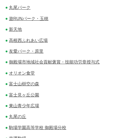
丸尾パーク
遊RUNパーク・玉穂
新天地
高根西ふれあい広場
友愛パーク・原里
御殿場市地域社会貢献褒賞・技能功労章授与式
オリオン食堂
富士山樹空の森
富士見ヶ丘公園
東山青少年広場
丸尾の丘
駒場学園高等学校 御殿場分校