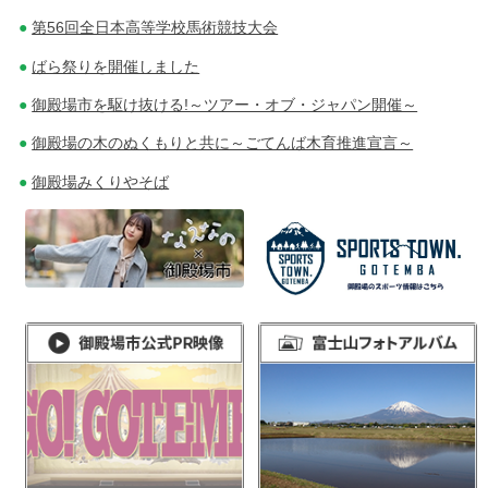
第56回全日本高等学校馬術競技大会
ばら祭りを開催しました
御殿場市を駆け抜ける!～ツアー・オブ・ジャパン開催～
御殿場の木のぬくもりと共に～ごてんば木育推進宣言～
御殿場みくりやそば