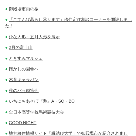
御殿場市内の桜
「ごてんば暮らし承ります」移住定住相談コーナーを開設しまし
た!!
ひな人形・五月人形を展示
2月の富士山
ときすみマルシェ
懐かしの園舎へ
木育キャラバン
秋のバラ鑑賞会
いちにちあそぼ『遊』A・SO・BO
全日本高等学校馬術競技大会
GOOD NIGHT
地方移住情報サイト「縁結び大学」で御殿場市が紹介されまし