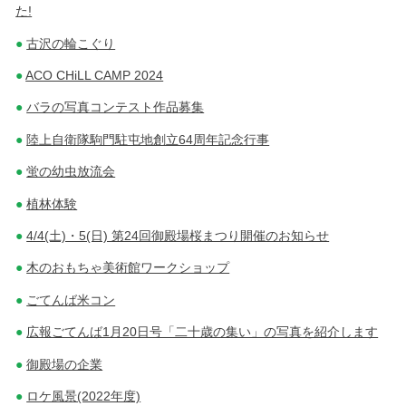
た!
古沢の輪こぐり
ACO CHiLL CAMP 2024
バラの写真コンテスト作品募集
陸上自衛隊駒門駐屯地創立64周年記念行事
蛍の幼虫放流会
植林体験
4/4(土)・5(日) 第24回御殿場桜まつり開催のお知らせ
木のおもちゃ美術館ワークショップ
ごてんば米コン
広報ごてんば1月20日号「二十歳の集い」の写真を紹介します
御殿場の企業
ロケ風景(2022年度)