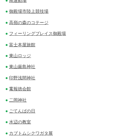
南運動場
御殿場市陸上競技場
高嶺の森のコテージ
フィーリングプレイス御殿場
富士本屋旅館
東山ロッジ
東山厳島神社
印野浅間神社
竃報徳会館
二岡神社
ごてんばの日
水辺の教室
カブトムシクワガタ展