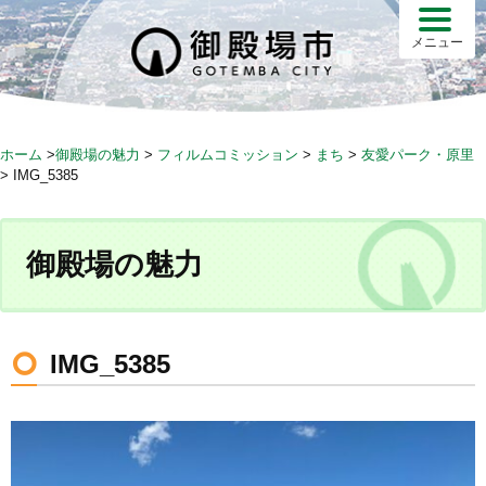
S
k
メニュー
i
p
t
o
ホーム
>
御殿場の魅力
>
フィルムコミッション
>
まち
>
友愛パーク・原里
c
>
IMG_5385
o
n
t
御殿場の魅力
e
n
t
IMG_5385