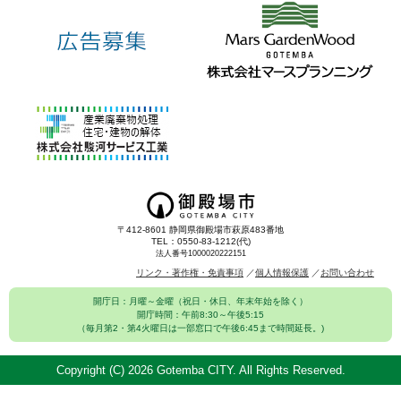
〒412-8601 静岡県御殿場市萩原483番地
TEL：0550-83-1212(代)
法人番号1000020222151
リンク・著作権・免責事項
個人情報保護
お問い合わせ
開庁日：月曜～金曜（祝日・休日、年末年始を除く）
開庁時間：午前8:30～午後5:15
（毎月第2・第4火曜日は一部窓口で午後6:45まで時間延長。)
Copyright (C)
2026 Gotemba CITY. All Rights Reserved.