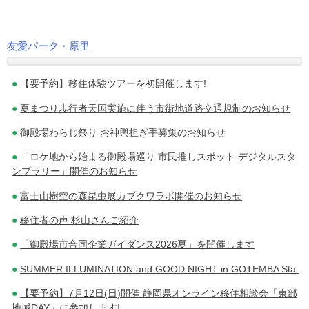
友愛パーク・原里
投
【要予約】移住体験ツアーを初開催します!
稿
夏まつり歩行者天国実施に伴う市街地道路交通規制のお知らせ
ナ
御殿場わらじ祭り お神輿担ぎ手募集のお知らせ
ビ
「ロケ地から始まる御殿場巡り 市民推しスポット デジタルスタ
ゲ
ンプラリー」開催のお知らせ
ー
富士山樹空の森昆虫展カブクワラボ開催のお知らせ
シ
移住者の声:杉山さんご紹介
ョ
「御殿場市合同企業ガイダンス2026夏」を開催します
ン
SUMMER ILLUMINATION and GOOD NIGHT in GOTEMBA Sta.
【要予約】7月12日(日)開催 静岡県オンライン移住相談会「東部
地域DAY」に参加します!