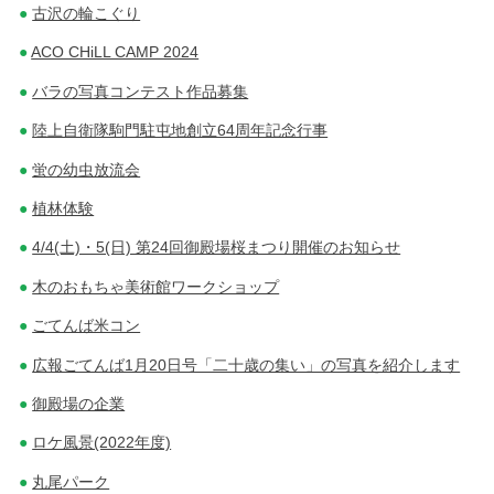
古沢の輪こぐり
ACO CHiLL CAMP 2024
バラの写真コンテスト作品募集
陸上自衛隊駒門駐屯地創立64周年記念行事
蛍の幼虫放流会
植林体験
4/4(土)・5(日) 第24回御殿場桜まつり開催のお知らせ
木のおもちゃ美術館ワークショップ
ごてんば米コン
広報ごてんば1月20日号「二十歳の集い」の写真を紹介します
御殿場の企業
ロケ風景(2022年度)
丸尾パーク