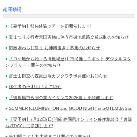
南運動場
投
【要予約】移住体験ツアーを初開催します!
稿
夏まつり歩行者天国実施に伴う市街地道路交通規制のお知らせ
ナ
御殿場わらじ祭り お神輿担ぎ手募集のお知らせ
ビ
「ロケ地から始まる御殿場巡り 市民推しスポット デジタルスタ
ゲ
ンプラリー」開催のお知らせ
ー
富士山樹空の森昆虫展カブクワラボ開催のお知らせ
シ
移住者の声:杉山さんご紹介
ョ
「御殿場市合同企業ガイダンス2026夏」を開催します
ン
SUMMER ILLUMINATION and GOOD NIGHT in GOTEMBA Sta.
【要予約】7月12日(日)開催 静岡県オンライン移住相談会「東部
地域DAY」に参加します!
第13回こども和太鼓まつり開催のお知らせ