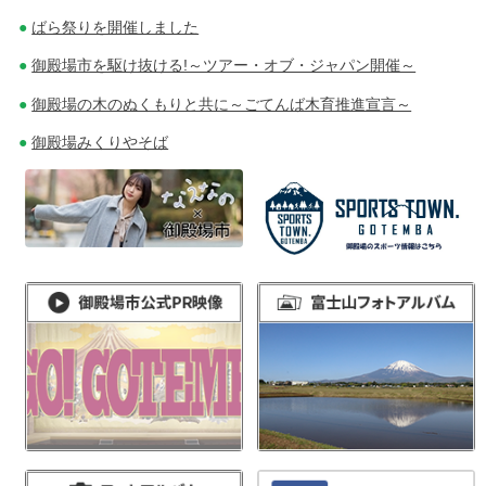
ばら祭りを開催しました
御殿場市を駆け抜ける!～ツアー・オブ・ジャパン開催～
御殿場の木のぬくもりと共に～ごてんば木育推進宣言～
御殿場みくりやそば