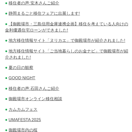
移住者の声:安木さんご紹介
静岡まるごと移住フェアに出展します!
【御殿場市・三島信用金庫連携企画】移住を考えている人向けの
金利優遇住宅ローンができました!
地方移住情報サイト「ヌリカエ」で御殿場市が紹介されました!
地方移住情報サイト「ご当地暮らしのお金ナビ」で御殿場市が紹
介されました!
夏の日の観察
GOOD NIGHT
移住者の声:石田さんご紹介
御殿場市オンライン移住相談
カムカムフェス
UMAFESTA 2025
御殿場市内の桜