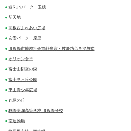
遊RUNパーク・玉穂
新天地
高根西ふれあい広場
友愛パーク・原里
御殿場市地域社会貢献褒賞・技能功労章授与式
オリオン食堂
富士山樹空の森
富士見ヶ丘公園
東山青少年広場
丸尾の丘
駒場学園高等学校 御殿場分校
南運動場