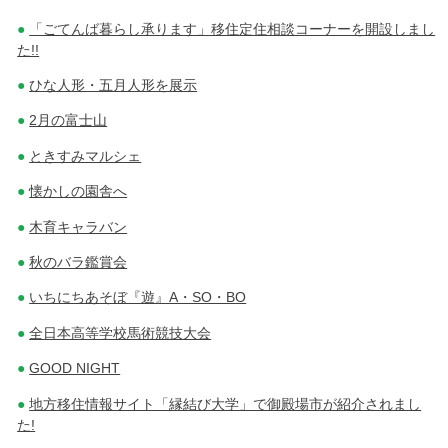
「ごてんば暮らし承ります」移住定住相談コーナーを開設しまし
た!!
ひな人形・五月人形を展示
2月の富士山
ときすみマルシェ
懐かしの園舎へ
木育キャラバン
秋のバラ鑑賞会
いちにちあそぼ『遊』A・SO・BO
全日本高等学校馬術競技大会
GOOD NIGHT
地方移住情報サイト「縁結び大学」で御殿場市が紹介されまし
た!