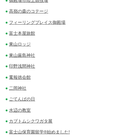
御殿場市陸上競技場
高嶺の森のコテージ
フィーリングプレイス御殿場
富士本屋旅館
東山ロッジ
東山厳島神社
印野浅間神社
竃報徳会館
二岡神社
ごてんばの日
水辺の教室
カブトムシクワガタ展
富士山保育園留学®始めました!