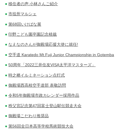
移住者の声:小林さんご紹介
市役所マルシェ
第68回いけばな展
印野こども園卒園記念植栽
なえなのさんが御殿場応援大使に就任!
空手道 Karatedo Mt.Fuji Junior Championship in Gotemba
50周年「2022三井住友VISA太平洋マスターズ」
時之栖イルミネーション点灯式
御殿場西高校空手道部 表敬訪問
令和5年御殿場市政カレンダー採用作品
秩父宮記念第47回富士登山駅伝競走大会
御殿場こだわり推奨品
第56回全日本高等学校馬術競技大会