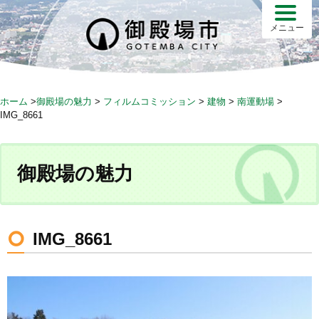
S
k
メニュー
i
p
t
o
ホーム
>
御殿場の魅力
>
フィルムコミッション
>
建物
>
南運動場
>
c
IMG_8661
o
n
t
御殿場の魅力
e
n
t
IMG_8661