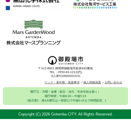
〒412-8601 静岡県御殿場市萩原483番地
TEL：0550-83-1212(代)
法人番号1000020222151
リンク・著作権・免責事項
個人情報保護
お問い合わせ
開庁日：月曜～金曜（祝日・休日、年末年始を除く）
開庁時間：午前8:30～午後5:15
（毎月第2・第4火曜日は一部窓口で午後6:45まで時間延長。)
Copyright (C)
2026 Gotemba CITY. All Rights Reserved.