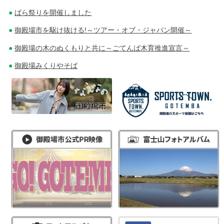
ばら祭りを開催しました
御殿場市を駆け抜ける!～ツアー・オブ・ジャパン開催～
御殿場の木のぬくもりと共に～ごてんば木育推進宣言～
御殿場みくりやそば