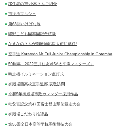
移住者の声:小林さんご紹介
市役所マルシェ
第68回いけばな展
印野こども園卒園記念植栽
なえなのさんが御殿場応援大使に就任!
空手道 Karatedo Mt.Fuji Junior Championship in Gotemba
50周年「2022三井住友VISA太平洋マスターズ」
時之栖イルミネーション点灯式
御殿場西高校空手道部 表敬訪問
令和5年御殿場市政カレンダー採用作品
秩父宮記念第47回富士登山駅伝競走大会
御殿場こだわり推奨品
第56回全日本高等学校馬術競技大会