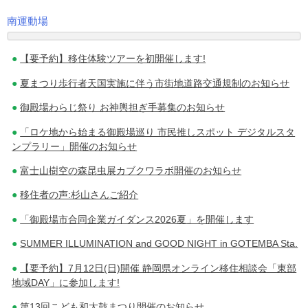
南運動場
投
【要予約】移住体験ツアーを初開催します!
稿
夏まつり歩行者天国実施に伴う市街地道路交通規制のお知らせ
ナ
御殿場わらじ祭り お神輿担ぎ手募集のお知らせ
ビ
「ロケ地から始まる御殿場巡り 市民推しスポット デジタルスタ
ゲ
ンプラリー」開催のお知らせ
ー
富士山樹空の森昆虫展カブクワラボ開催のお知らせ
シ
移住者の声:杉山さんご紹介
ョ
「御殿場市合同企業ガイダンス2026夏」を開催します
ン
SUMMER ILLUMINATION and GOOD NIGHT in GOTEMBA Sta.
【要予約】7月12日(日)開催 静岡県オンライン移住相談会「東部
地域DAY」に参加します!
第13回こども和太鼓まつり開催のお知らせ