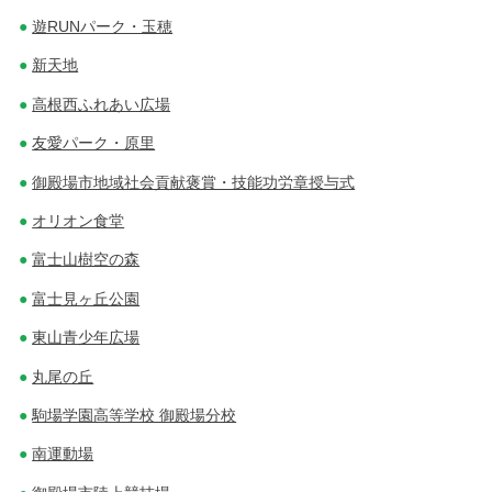
遊RUNパーク・玉穂
新天地
高根西ふれあい広場
友愛パーク・原里
御殿場市地域社会貢献褒賞・技能功労章授与式
オリオン食堂
富士山樹空の森
富士見ヶ丘公園
東山青少年広場
丸尾の丘
駒場学園高等学校 御殿場分校
南運動場