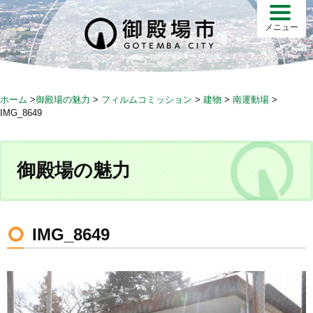
S
k
メニュー
i
p
t
o
ホーム
>
御殿場の魅力
>
フィルムコミッション
>
建物
>
南運動場
>
c
IMG_8649
o
n
t
御殿場の魅力
e
n
t
IMG_8649