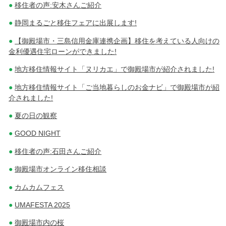
移住者の声:安木さんご紹介
静岡まるごと移住フェアに出展します!
【御殿場市・三島信用金庫連携企画】移住を考えている人向けの
金利優遇住宅ローンができました!
地方移住情報サイト「ヌリカエ」で御殿場市が紹介されました!
地方移住情報サイト「ご当地暮らしのお金ナビ」で御殿場市が紹
介されました!
夏の日の観察
GOOD NIGHT
移住者の声:石田さんご紹介
御殿場市オンライン移住相談
カムカムフェス
UMAFESTA 2025
御殿場市内の桜