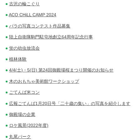
古沢の輪こぐり
ACO CHiLL CAMP 2024
バラの写真コンテスト作品募集
陸上自衛隊駒門駐屯地創立64周年記念行事
蛍の幼虫放流会
植林体験
4/4(土)・5(日) 第24回御殿場桜まつり開催のお知らせ
木のおもちゃ美術館ワークショップ
ごてんば米コン
広報ごてんば1月20日号「二十歳の集い」の写真を紹介します
御殿場の企業
ロケ風景(2022年度)
丸尾パーク