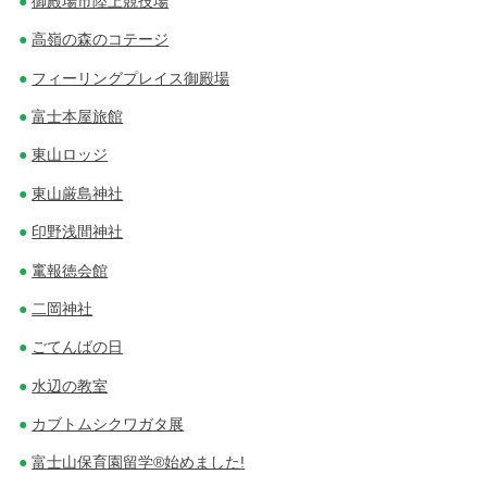
御殿場市陸上競技場
高嶺の森のコテージ
フィーリングプレイス御殿場
富士本屋旅館
東山ロッジ
東山厳島神社
印野浅間神社
竃報徳会館
二岡神社
ごてんばの日
水辺の教室
カブトムシクワガタ展
富士山保育園留学®始めました!