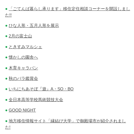
「ごてんば暮らし承ります」移住定住相談コーナーを開設しまし
た!!
ひな人形・五月人形を展示
2月の富士山
ときすみマルシェ
懐かしの園舎へ
木育キャラバン
秋のバラ鑑賞会
いちにちあそぼ『遊』A・SO・BO
全日本高等学校馬術競技大会
GOOD NIGHT
地方移住情報サイト「縁結び大学」で御殿場市が紹介されまし
た!