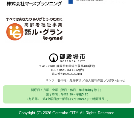
〒412-8601 静岡県御殿場市萩原483番地
TEL：0550-83-1212(代)
法人番号1000020222151
リンク・著作権・免責事項
個人情報保護
お問い合わせ
開庁日：月曜～金曜（祝日・休日、年末年始を除く）
開庁時間：午前8:30～午後5:15
（毎月第2・第4火曜日は一部窓口で午後6:45まで時間延長。)
Copyright (C)
2026 Gotemba CITY. All Rights Reserved.