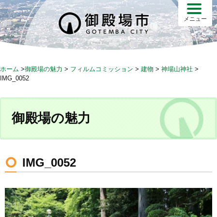
S
k
メニュー
i
p
t
o
ホーム
>
御殿場の魅力
>
フィルムコミッション
>
建物
>
神場山神社
>
c
IMG_0052
o
n
t
御殿場の魅力
e
n
t
IMG_0052