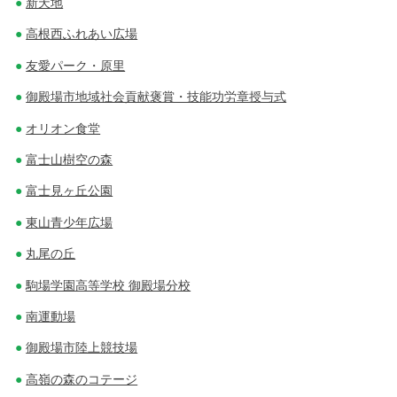
新天地
高根西ふれあい広場
友愛パーク・原里
御殿場市地域社会貢献褒賞・技能功労章授与式
オリオン食堂
富士山樹空の森
富士見ヶ丘公園
東山青少年広場
丸尾の丘
駒場学園高等学校 御殿場分校
南運動場
御殿場市陸上競技場
高嶺の森のコテージ