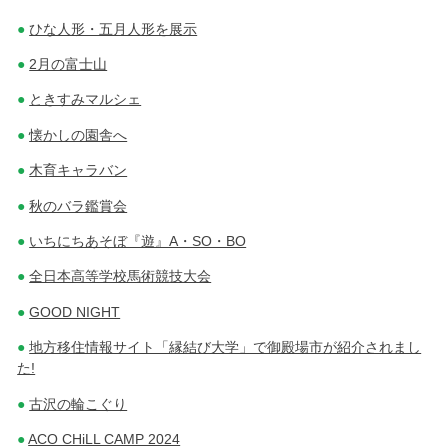
ひな人形・五月人形を展示
2月の富士山
ときすみマルシェ
懐かしの園舎へ
木育キャラバン
秋のバラ鑑賞会
いちにちあそぼ『遊』A・SO・BO
全日本高等学校馬術競技大会
GOOD NIGHT
地方移住情報サイト「縁結び大学」で御殿場市が紹介されまし
た!
古沢の輪こぐり
ACO CHiLL CAMP 2024