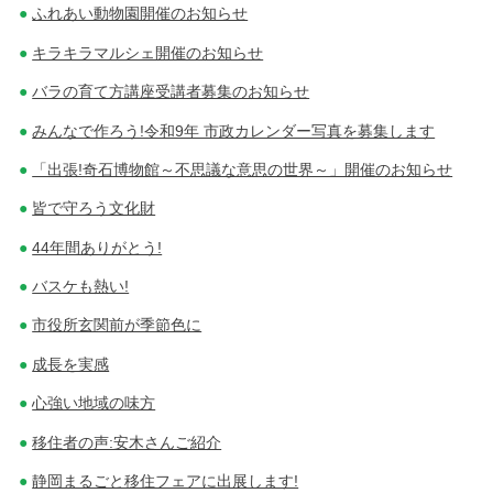
ふれあい動物園開催のお知らせ
キラキラマルシェ開催のお知らせ
バラの育て方講座受講者募集のお知らせ
みんなで作ろう!令和9年 市政カレンダー写真を募集します
「出張!奇石博物館～不思議な意思の世界～」開催のお知らせ
皆で守ろう文化財
44年間ありがとう!
バスケも熱い!
市役所玄関前が季節色に
成長を実感
心強い地域の味方
移住者の声:安木さんご紹介
静岡まるごと移住フェアに出展します!