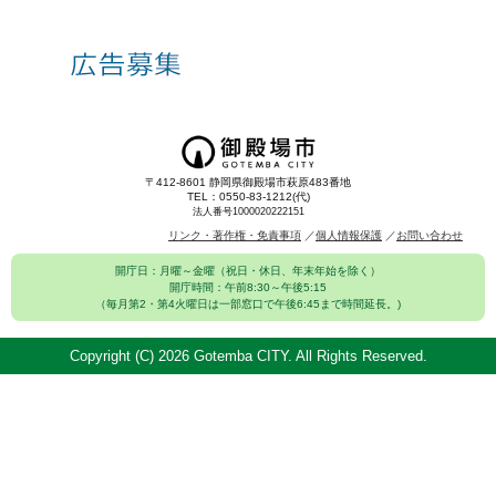
〒412-8601 静岡県御殿場市萩原483番地
TEL：0550-83-1212(代)
法人番号1000020222151
リンク・著作権・免責事項
個人情報保護
お問い合わせ
開庁日：月曜～金曜（祝日・休日、年末年始を除く）
開庁時間：午前8:30～午後5:15
（毎月第2・第4火曜日は一部窓口で午後6:45まで時間延長。)
Copyright (C)
2026 Gotemba CITY. All Rights Reserved.