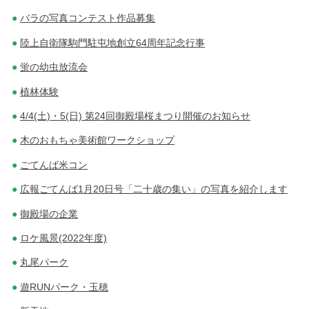
バラの写真コンテスト作品募集
陸上自衛隊駒門駐屯地創立64周年記念行事
蛍の幼虫放流会
植林体験
4/4(土)・5(日) 第24回御殿場桜まつり開催のお知らせ
木のおもちゃ美術館ワークショップ
ごてんば米コン
広報ごてんば1月20日号「二十歳の集い」の写真を紹介します
御殿場の企業
ロケ風景(2022年度)
丸尾パーク
遊RUNパーク・玉穂