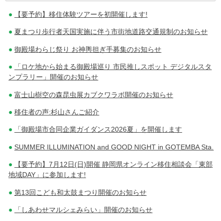
【要予約】移住体験ツアーを初開催します!
稿
夏まつり歩行者天国実施に伴う市街地道路交通規制のお知らせ
ナ
御殿場わらじ祭り お神輿担ぎ手募集のお知らせ
ビ
「ロケ地から始まる御殿場巡り 市民推しスポット デジタルスタ
ゲ
ンプラリー」開催のお知らせ
ー
富士山樹空の森昆虫展カブクワラボ開催のお知らせ
シ
移住者の声:杉山さんご紹介
ョ
「御殿場市合同企業ガイダンス2026夏」を開催します
ン
SUMMER ILLUMINATION and GOOD NIGHT in GOTEMBA Sta.
【要予約】7月12日(日)開催 静岡県オンライン移住相談会「東部
地域DAY」に参加します!
第13回こども和太鼓まつり開催のお知らせ
「しあわせマルシェみらい」開催のお知らせ