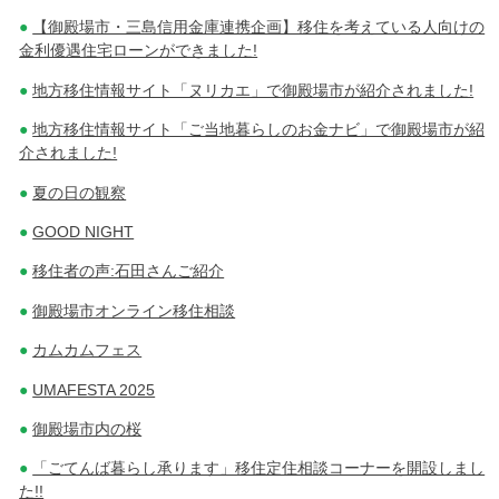
【御殿場市・三島信用金庫連携企画】移住を考えている人向けの
金利優遇住宅ローンができました!
地方移住情報サイト「ヌリカエ」で御殿場市が紹介されました!
地方移住情報サイト「ご当地暮らしのお金ナビ」で御殿場市が紹
介されました!
夏の日の観察
GOOD NIGHT
移住者の声:石田さんご紹介
御殿場市オンライン移住相談
カムカムフェス
UMAFESTA 2025
御殿場市内の桜
「ごてんば暮らし承ります」移住定住相談コーナーを開設しまし
た!!