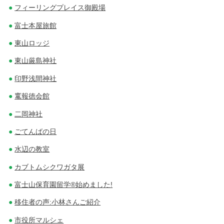
フィーリングプレイス御殿場
富士本屋旅館
東山ロッジ
東山厳島神社
印野浅間神社
竃報徳会館
二岡神社
ごてんばの日
水辺の教室
カブトムシクワガタ展
富士山保育園留学®始めました!
移住者の声:小林さんご紹介
市役所マルシェ