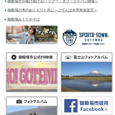
御殿場市を駆け抜ける!～ツアー・オブ・ジャパン開催～
御殿場の木のぬくもりと共に～ごてんば木育推進宣言～
御殿場みくりやそば