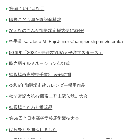
第68回いけばな展
印野こども園卒園記念植栽
なえなのさんが御殿場応援大使に就任!
空手道 Karatedo Mt.Fuji Junior Championship in Gotemba
50周年「2022三井住友VISA太平洋マスターズ」
時之栖イルミネーション点灯式
御殿場西高校空手道部 表敬訪問
令和5年御殿場市政カレンダー採用作品
秩父宮記念第47回富士登山駅伝競走大会
御殿場こだわり推奨品
第56回全日本高等学校馬術競技大会
ばら祭りを開催しました