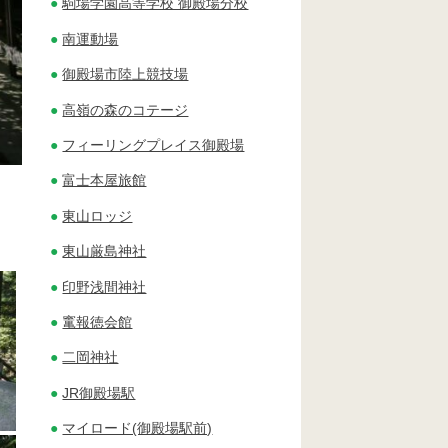
駒場学園高等学校 御殿場分校
南運動場
御殿場市陸上競技場
高嶺の森のコテージ
フィーリングプレイス御殿場
富士本屋旅館
東山ロッジ
東山厳島神社
印野浅間神社
竃報徳会館
二岡神社
JR御殿場駅
マイロード(御殿場駅前)