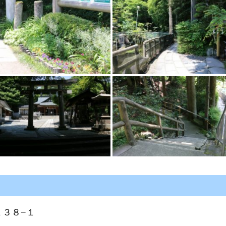
１３８−１