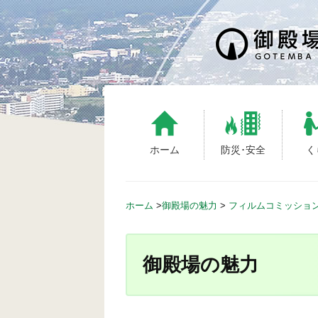
S
k
i
p
t
o
c
o
n
ホーム
防災･安全
く
t
e
n
ホーム
>
御殿場の魅力
>
フィルムコミッショ
t
御殿場の魅力