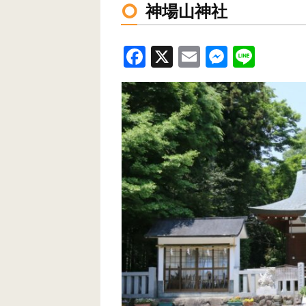
神場山神社
F
X
E
M
Li
a
m
e
n
c
ail
ss
e
e
e
b
n
o
g
o
er
k