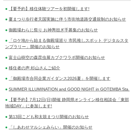
【要予約】移住体験ツアーを初開催します!
稿
夏まつり歩行者天国実施に伴う市街地道路交通規制のお知らせ
ナ
御殿場わらじ祭り お神輿担ぎ手募集のお知らせ
ビ
「ロケ地から始まる御殿場巡り 市民推しスポット デジタルスタ
ゲ
ンプラリー」開催のお知らせ
ー
富士山樹空の森昆虫展カブクワラボ開催のお知らせ
シ
移住者の声:杉山さんご紹介
ョ
「御殿場市合同企業ガイダンス2026夏」を開催します
ン
SUMMER ILLUMINATION and GOOD NIGHT in GOTEMBA Sta.
【要予約】7月12日(日)開催 静岡県オンライン移住相談会「東部
地域DAY」に参加します!
第13回こども和太鼓まつり開催のお知らせ
「しあわせマルシェみらい」開催のお知らせ