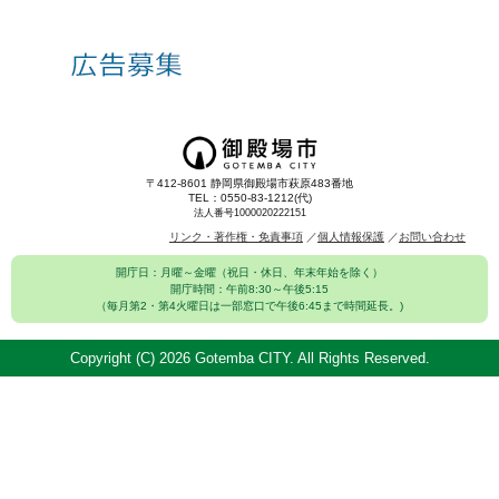
〒412-8601 静岡県御殿場市萩原483番地
TEL：0550-83-1212(代)
法人番号1000020222151
リンク・著作権・免責事項
個人情報保護
お問い合わせ
開庁日：月曜～金曜（祝日・休日、年末年始を除く）
開庁時間：午前8:30～午後5:15
（毎月第2・第4火曜日は一部窓口で午後6:45まで時間延長。)
Copyright (C)
2026 Gotemba CITY. All Rights Reserved.