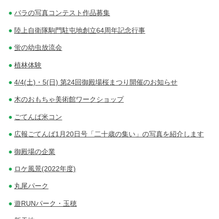
バラの写真コンテスト作品募集
陸上自衛隊駒門駐屯地創立64周年記念行事
蛍の幼虫放流会
植林体験
4/4(土)・5(日) 第24回御殿場桜まつり開催のお知らせ
木のおもちゃ美術館ワークショップ
ごてんば米コン
広報ごてんば1月20日号「二十歳の集い」の写真を紹介します
御殿場の企業
ロケ風景(2022年度)
丸尾パーク
遊RUNパーク・玉穂