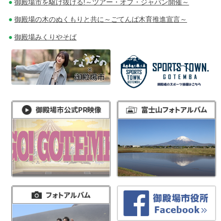
御殿場市を駆け抜ける!～ツアー・オブ・ジャパン開催～
御殿場の木のぬくもりと共に～ごてんば木育推進宣言～
御殿場みくりやそば