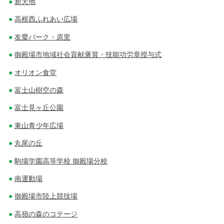
新天地
高根西ふれあい広場
友愛パーク・原里
御殿場市地域社会貢献褒賞・技能功労章授与式
オリオン食堂
富士山樹空の森
富士見ヶ丘公園
東山青少年広場
丸尾の丘
駒場学園高等学校 御殿場分校
南運動場
御殿場市陸上競技場
高嶺の森のコテージ