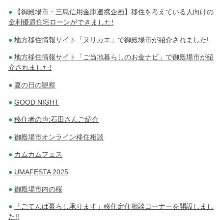
【御殿場市・三島信用金庫連携企画】移住を考えている人向けの
金利優遇住宅ローンができました!
地方移住情報サイト「ヌリカエ」で御殿場市が紹介されました!
地方移住情報サイト「ご当地暮らしのお金ナビ」で御殿場市が紹
介されました!
夏の日の観察
GOOD NIGHT
移住者の声:石田さんご紹介
御殿場市オンライン移住相談
カムカムフェス
UMAFESTA 2025
御殿場市内の桜
「ごてんば暮らし承ります」移住定住相談コーナーを開設しまし
た!!