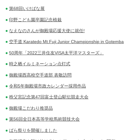
第68回いけばな展
印野こども園卒園記念植栽
なえなのさんが御殿場応援大使に就任!
空手道 Karatedo Mt.Fuji Junior Championship in Gotemba
50周年「2022三井住友VISA太平洋マスターズ」
時之栖イルミネーション点灯式
御殿場西高校空手道部 表敬訪問
令和5年御殿場市政カレンダー採用作品
秩父宮記念第47回富士登山駅伝競走大会
御殿場こだわり推奨品
第56回全日本高等学校馬術競技大会
ばら祭りを開催しました