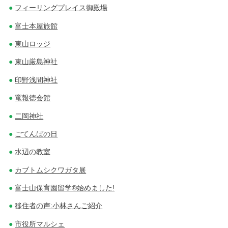
フィーリングプレイス御殿場
富士本屋旅館
東山ロッジ
東山厳島神社
印野浅間神社
竃報徳会館
二岡神社
ごてんばの日
水辺の教室
カブトムシクワガタ展
富士山保育園留学®始めました!
移住者の声:小林さんご紹介
市役所マルシェ