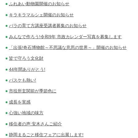
ふれあい動物園開催のお知らせ
キラキラマルシェ開催のお知らせ
バラの育て方講座受講者募集のお知らせ
みんなで作ろう!令和9年 市政カレンダー写真を募集します
「出張!奇石博物館～不思議な意思の世界～」開催のお知らせ
皆で守ろう文化財
44年間ありがとう!
バスケも熱い!
市役所玄関前が季節色に
成長を実感
心強い地域の味方
移住者の声:安木さんご紹介
静岡まるごと移住フェアに出展します!