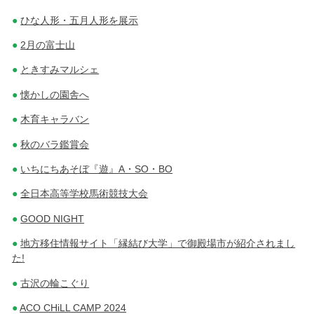
ひな人形・五月人形を展示
2月の富士山
ときすみマルシェ
懐かしの園舎へ
木育キャラバン
秋のバラ鑑賞会
いちにちあそぼ『遊』A・SO・BO
全日本高等学校馬術競技大会
GOOD NIGHT
地方移住情報サイト「縁結び大学」で御殿場市が紹介されまし
た!
古沢の輪こぐり
ACO CHiLL CAMP 2024