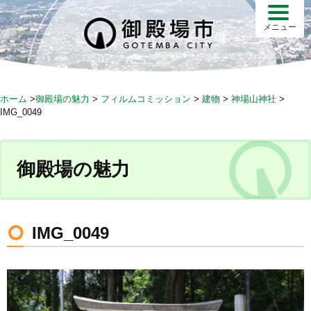
S
k
メニュー
i
p
t
o
ホーム
>
御殿場の魅力
>
フィルムコミッション
>
建物
>
神場山神社
>
c
IMG_0049
o
n
t
御殿場の魅力
e
n
t
IMG_0049