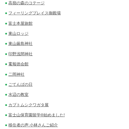
高嶺の森のコテージ
フィーリングプレイス御殿場
富士本屋旅館
東山ロッジ
東山厳島神社
印野浅間神社
竃報徳会館
二岡神社
ごてんばの日
水辺の教室
カブトムシクワガタ展
富士山保育園留学®始めました!
移住者の声:小林さんご紹介