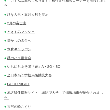
「ごてんば暮らし承ります」移住定住相談コーナーを開設しまし
た!!
ひな人形・五月人形を展示
2月の富士山
ときすみマルシェ
懐かしの園舎へ
木育キャラバン
秋のバラ鑑賞会
いちにちあそぼ『遊』A・SO・BO
全日本高等学校馬術競技大会
GOOD NIGHT
地方移住情報サイト「縁結び大学」で御殿場市が紹介されまし
た!
古沢の輪こぐり