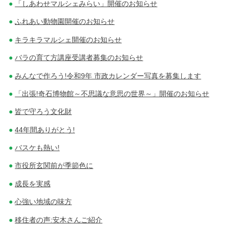
「しあわせマルシェみらい」開催のお知らせ
ふれあい動物園開催のお知らせ
キラキラマルシェ開催のお知らせ
バラの育て方講座受講者募集のお知らせ
みんなで作ろう!令和9年 市政カレンダー写真を募集します
「出張!奇石博物館～不思議な意思の世界～」開催のお知らせ
皆で守ろう文化財
44年間ありがとう!
バスケも熱い!
市役所玄関前が季節色に
成長を実感
心強い地域の味方
移住者の声:安木さんご紹介