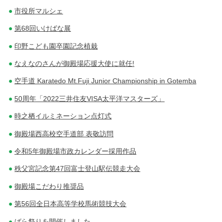
市役所マルシェ
第68回いけばな展
印野こども園卒園記念植栽
なえなのさんが御殿場応援大使に就任!
空手道 Karatedo Mt.Fuji Junior Championship in Gotemba
50周年「2022三井住友VISA太平洋マスターズ」
時之栖イルミネーション点灯式
御殿場西高校空手道部 表敬訪問
令和5年御殿場市政カレンダー採用作品
秩父宮記念第47回富士登山駅伝競走大会
御殿場こだわり推奨品
第56回全日本高等学校馬術競技大会
ばら祭りを開催しました