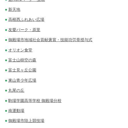
新天地
高根西ふれあい広場
友愛パーク・原里
御殿場市地域社会貢献褒賞・技能功労章授与式
オリオン食堂
富士山樹空の森
富士見ヶ丘公園
東山青少年広場
丸尾の丘
駒場学園高等学校 御殿場分校
南運動場
御殿場市陸上競技場