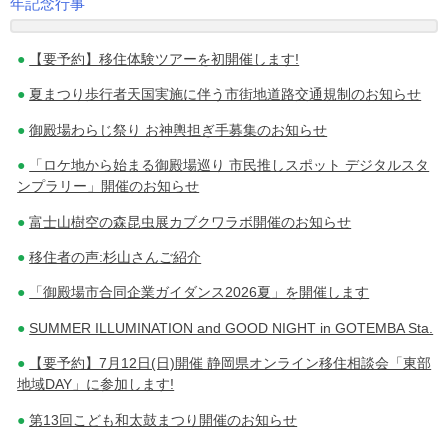
年記念行事
稿
【要予約】移住体験ツアーを初開催します!
ナ
夏まつり歩行者天国実施に伴う市街地道路交通規制のお知らせ
ビ
御殿場わらじ祭り お神輿担ぎ手募集のお知らせ
ゲ
「ロケ地から始まる御殿場巡り 市民推しスポット デジタルスタ
ー
ンプラリー」開催のお知らせ
シ
富士山樹空の森昆虫展カブクワラボ開催のお知らせ
移住者の声:杉山さんご紹介
ョ
「御殿場市合同企業ガイダンス2026夏」を開催します
ン
SUMMER ILLUMINATION and GOOD NIGHT in GOTEMBA Sta.
【要予約】7月12日(日)開催 静岡県オンライン移住相談会「東部
地域DAY」に参加します!
第13回こども和太鼓まつり開催のお知らせ