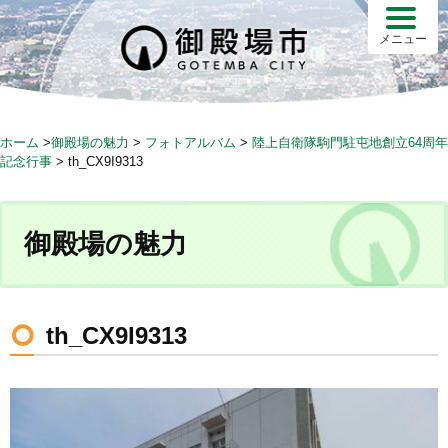
S
k
メニュー
i
p
t
o
ホーム
>
御殿場の魅力
>
フォトアルバム
>
陸上自衛隊駒門駐屯地創立64周年
c
記念行事
>
th_CX9I9313
o
n
t
御殿場の魅力
e
n
t
th_CX9I9313