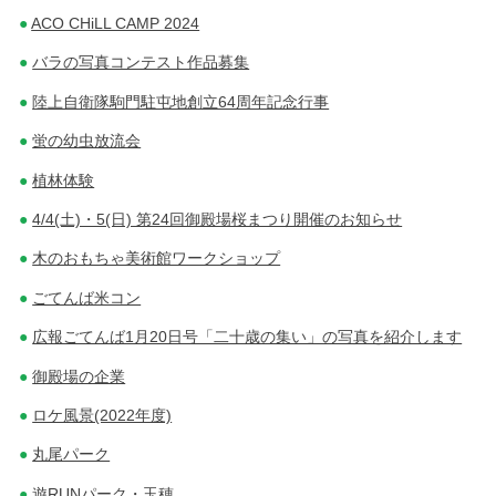
ACO CHiLL CAMP 2024
バラの写真コンテスト作品募集
陸上自衛隊駒門駐屯地創立64周年記念行事
蛍の幼虫放流会
植林体験
4/4(土)・5(日) 第24回御殿場桜まつり開催のお知らせ
木のおもちゃ美術館ワークショップ
ごてんば米コン
広報ごてんば1月20日号「二十歳の集い」の写真を紹介します
御殿場の企業
ロケ風景(2022年度)
丸尾パーク
遊RUNパーク・玉穂