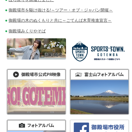
御殿場市を駆け抜ける!～ツアー・オブ・ジャパン開催～
御殿場の木のぬくもりと共に～ごてんば木育推進宣言～
御殿場みくりやそば