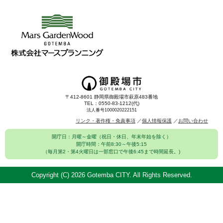
〒412-8601 静岡県御殿場市萩原483番地
TEL：0550-83-1212(代)
法人番号1000020222151
リンク・著作権・免責事項
個人情報保護
お問い合わせ
開庁日：月曜～金曜（祝日・休日、年末年始を除く）
開庁時間：午前8:30～午後5:15
（毎月第2・第4火曜日は一部窓口で午後6:45まで時間延長。)
Copyright (C)
2026 Gotemba CITY. All Rights Reserved.