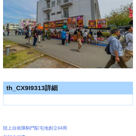
th_CX9I9313詳細
陸上自衛隊駒門駐屯地創立64周
投