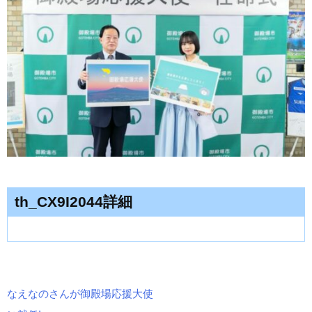
th_CX9I2044詳細
なえなのさんが御殿場応援大使
投