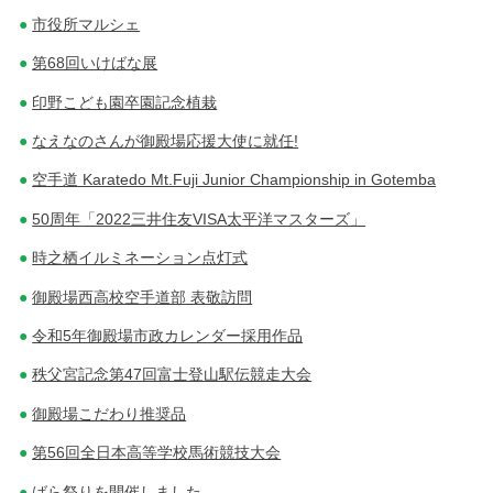
市役所マルシェ
第68回いけばな展
印野こども園卒園記念植栽
なえなのさんが御殿場応援大使に就任!
空手道 Karatedo Mt.Fuji Junior Championship in Gotemba
50周年「2022三井住友VISA太平洋マスターズ」
時之栖イルミネーション点灯式
御殿場西高校空手道部 表敬訪問
令和5年御殿場市政カレンダー採用作品
秩父宮記念第47回富士登山駅伝競走大会
御殿場こだわり推奨品
第56回全日本高等学校馬術競技大会
ばら祭りを開催しました