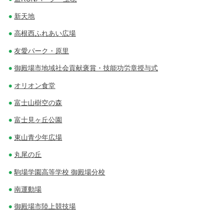
新天地
高根西ふれあい広場
友愛パーク・原里
御殿場市地域社会貢献褒賞・技能功労章授与式
オリオン食堂
富士山樹空の森
富士見ヶ丘公園
東山青少年広場
丸尾の丘
駒場学園高等学校 御殿場分校
南運動場
御殿場市陸上競技場