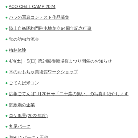
ACO CHiLL CAMP 2024
バラの写真コンテスト作品募集
陸上自衛隊駒門駐屯地創立64周年記念行事
蛍の幼虫放流会
植林体験
4/4(土)・5(日) 第24回御殿場桜まつり開催のお知らせ
木のおもちゃ美術館ワークショップ
ごてんば米コン
広報ごてんば1月20日号「二十歳の集い」の写真を紹介します
御殿場の企業
ロケ風景(2022年度)
丸尾パーク
遊RUNパーク・玉穂