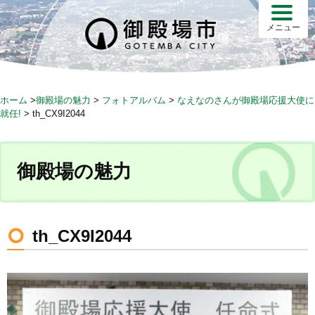
S
k
メニュー
i
p
t
o
ホーム
>
御殿場の魅力
>
フォトアルバム
>
なえなのさんが御殿場応援大使に
c
就任!
>
th_CX9I2044
o
n
t
御殿場の魅力
e
n
t
th_CX9I2044