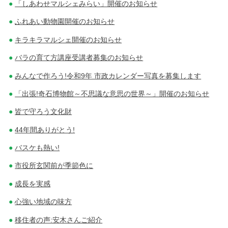
「しあわせマルシェみらい」開催のお知らせ
ふれあい動物園開催のお知らせ
キラキラマルシェ開催のお知らせ
バラの育て方講座受講者募集のお知らせ
みんなで作ろう!令和9年 市政カレンダー写真を募集します
「出張!奇石博物館～不思議な意思の世界～」開催のお知らせ
皆で守ろう文化財
44年間ありがとう!
バスケも熱い!
市役所玄関前が季節色に
成長を実感
心強い地域の味方
移住者の声:安木さんご紹介