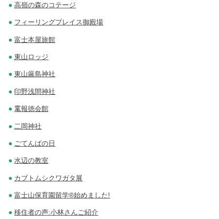
高嶺の森のコテージ
フィーリングプレイス御殿場
富士本屋旅館
東山ロッジ
東山厳島神社
印野浅間神社
竃報徳会館
二岡神社
ごてんばの日
水辺の教室
カブトムシクワガタ展
富士山保育園留学®始めました!
移住者の声:小林さんご紹介