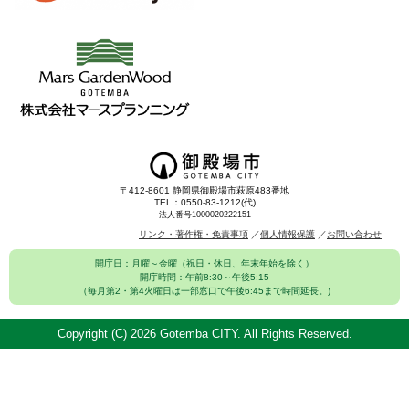
〒412-8601 静岡県御殿場市萩原483番地
TEL：0550-83-1212(代)
法人番号1000020222151
リンク・著作権・免責事項
個人情報保護
お問い合わせ
開庁日：月曜～金曜（祝日・休日、年末年始を除く）
開庁時間：午前8:30～午後5:15
（毎月第2・第4火曜日は一部窓口で午後6:45まで時間延長。)
Copyright (C)
2026 Gotemba CITY. All Rights Reserved.