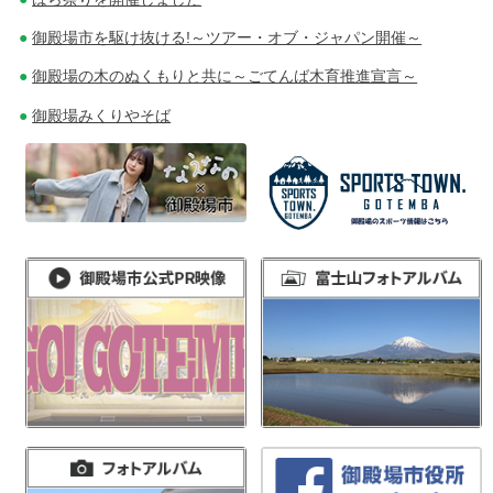
御殿場市を駆け抜ける!～ツアー・オブ・ジャパン開催～
御殿場の木のぬくもりと共に～ごてんば木育推進宣言～
御殿場みくりやそば