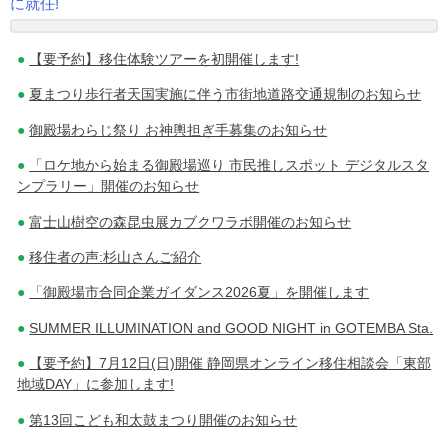
に就任!
稿
【要予約】移住体験ツアーを初開催します!
ナ
夏まつり歩行者天国実施に伴う市街地道路交通規制のお知らせ
ビ
御殿場わらじ祭り お神輿担ぎ手募集のお知らせ
ゲ
「ロケ地から始まる御殿場巡り 市民推しスポット デジタルスタ
ー
ンプラリー」開催のお知らせ
シ
富士山樹空の森昆虫展カブクワラボ開催のお知らせ
移住者の声:杉山さんご紹介
ョ
「御殿場市合同企業ガイダンス2026夏」を開催します
ン
SUMMER ILLUMINATION and GOOD NIGHT in GOTEMBA Sta.
【要予約】7月12日(日)開催 静岡県オンライン移住相談会「東部
地域DAY」に参加します!
第13回こども和太鼓まつり開催のお知らせ