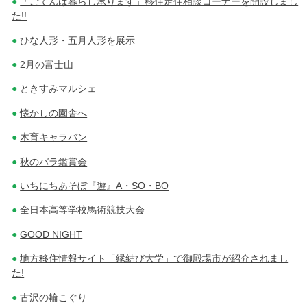
「ごてんば暮らし承ります」移住定住相談コーナーを開設しまし
た!!
ひな人形・五月人形を展示
2月の富士山
ときすみマルシェ
懐かしの園舎へ
木育キャラバン
秋のバラ鑑賞会
いちにちあそぼ『遊』A・SO・BO
全日本高等学校馬術競技大会
GOOD NIGHT
地方移住情報サイト「縁結び大学」で御殿場市が紹介されまし
た!
古沢の輪こぐり