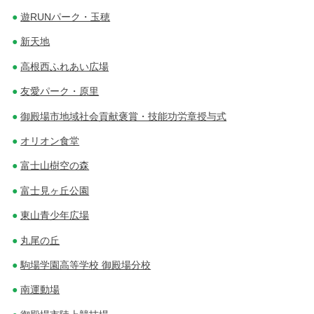
遊RUNパーク・玉穂
新天地
高根西ふれあい広場
友愛パーク・原里
御殿場市地域社会貢献褒賞・技能功労章授与式
オリオン食堂
富士山樹空の森
富士見ヶ丘公園
東山青少年広場
丸尾の丘
駒場学園高等学校 御殿場分校
南運動場