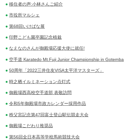
移住者の声:小林さんご紹介
市役所マルシェ
第68回いけばな展
印野こども園卒園記念植栽
なえなのさんが御殿場応援大使に就任!
空手道 Karatedo Mt.Fuji Junior Championship in Gotemba
50周年「2022三井住友VISA太平洋マスターズ」
時之栖イルミネーション点灯式
御殿場西高校空手道部 表敬訪問
令和5年御殿場市政カレンダー採用作品
秩父宮記念第47回富士登山駅伝競走大会
御殿場こだわり推奨品
第56回全日本高等学校馬術競技大会