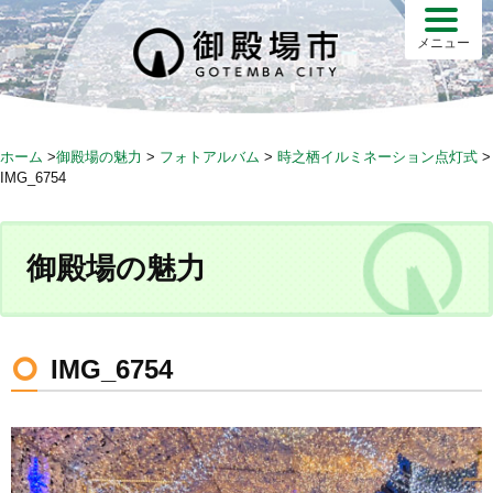
S
k
メニュー
i
p
t
o
ホーム
>
御殿場の魅力
>
フォトアルバム
>
時之栖イルミネーション点灯式
>
c
IMG_6754
o
n
t
御殿場の魅力
e
n
t
IMG_6754