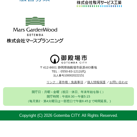
〒412-8601 静岡県御殿場市萩原483番地
TEL：0550-83-1212(代)
法人番号1000020222151
リンク・著作権・免責事項
個人情報保護
お問い合わせ
開庁日：月曜～金曜（祝日・休日、年末年始を除く）
開庁時間：午前8:30～午後5:15
（毎月第2・第4火曜日は一部窓口で午後6:45まで時間延長。)
Copyright (C)
2026 Gotemba CITY. All Rights Reserved.