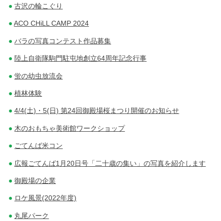
古沢の輪こぐり
ACO CHiLL CAMP 2024
バラの写真コンテスト作品募集
陸上自衛隊駒門駐屯地創立64周年記念行事
蛍の幼虫放流会
植林体験
4/4(土)・5(日) 第24回御殿場桜まつり開催のお知らせ
木のおもちゃ美術館ワークショップ
ごてんば米コン
広報ごてんば1月20日号「二十歳の集い」の写真を紹介します
御殿場の企業
ロケ風景(2022年度)
丸尾パーク