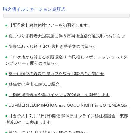
時之栖イルミネーション点灯式
投
【要予約】移住体験ツアーを初開催します!
稿
夏まつり歩行者天国実施に伴う市街地道路交通規制のお知らせ
ナ
御殿場わらじ祭り お神輿担ぎ手募集のお知らせ
ビ
「ロケ地から始まる御殿場巡り 市民推しスポット デジタルスタ
ゲ
ンプラリー」開催のお知らせ
ー
富士山樹空の森昆虫展カブクワラボ開催のお知らせ
シ
移住者の声:杉山さんご紹介
ョ
「御殿場市合同企業ガイダンス2026夏」を開催します
ン
SUMMER ILLUMINATION and GOOD NIGHT in GOTEMBA Sta.
【要予約】7月12日(日)開催 静岡県オンライン移住相談会「東部
地域DAY」に参加します!
第13回こども和太鼓まつり開催のお知らせ