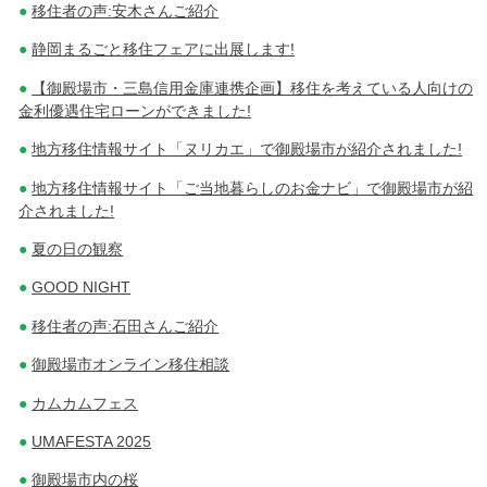
移住者の声:安木さんご紹介
静岡まるごと移住フェアに出展します!
【御殿場市・三島信用金庫連携企画】移住を考えている人向けの
金利優遇住宅ローンができました!
地方移住情報サイト「ヌリカエ」で御殿場市が紹介されました!
地方移住情報サイト「ご当地暮らしのお金ナビ」で御殿場市が紹
介されました!
夏の日の観察
GOOD NIGHT
移住者の声:石田さんご紹介
御殿場市オンライン移住相談
カムカムフェス
UMAFESTA 2025
御殿場市内の桜