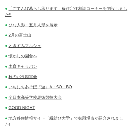
「ごてんば暮らし承ります」移住定住相談コーナーを開設しまし
た!!
ひな人形・五月人形を展示
2月の富士山
ときすみマルシェ
懐かしの園舎へ
木育キャラバン
秋のバラ鑑賞会
いちにちあそぼ『遊』A・SO・BO
全日本高等学校馬術競技大会
GOOD NIGHT
地方移住情報サイト「縁結び大学」で御殿場市が紹介されまし
た!