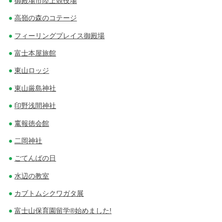
御殿場市陸上競技場
高嶺の森のコテージ
フィーリングプレイス御殿場
富士本屋旅館
東山ロッジ
東山厳島神社
印野浅間神社
竃報徳会館
二岡神社
ごてんばの日
水辺の教室
カブトムシクワガタ展
富士山保育園留学®始めました!