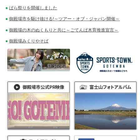
ばら祭りを開催しました
御殿場市を駆け抜ける!～ツアー・オブ・ジャパン開催～
御殿場の木のぬくもりと共に～ごてんば木育推進宣言～
御殿場みくりやそば