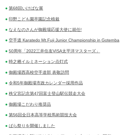
第68回いけばな展
印野こども園卒園記念植栽
なえなのさんが御殿場応援大使に就任!
空手道 Karatedo Mt.Fuji Junior Championship in Gotemba
50周年「2022三井住友VISA太平洋マスターズ」
時之栖イルミネーション点灯式
御殿場西高校空手道部 表敬訪問
令和5年御殿場市政カレンダー採用作品
秩父宮記念第47回富士登山駅伝競走大会
御殿場こだわり推奨品
第56回全日本高等学校馬術競技大会
ばら祭りを開催しました