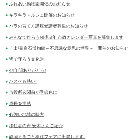
ふれあい動物園開催のお知らせ
キラキラマルシェ開催のお知らせ
バラの育て方講座受講者募集のお知らせ
みんなで作ろう!令和9年 市政カレンダー写真を募集します
「出張!奇石博物館～不思議な意思の世界～」開催のお知らせ
皆で守ろう文化財
44年間ありがとう!
バスケも熱い!
市役所玄関前が季節色に
成長を実感
心強い地域の味方
移住者の声:安木さんご紹介
静岡まるごと移住フェアに出展します!