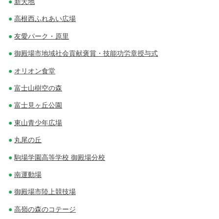
新天地
高根西ふれあい広場
友愛パーク・原里
御殿場市地域社会貢献褒賞・技能功労章授与式
オリオン食堂
富士山樹空の森
富士見ヶ丘公園
東山青少年広場
丸尾の丘
駒場学園高等学校 御殿場分校
南運動場
御殿場市陸上競技場
高嶺の森のコテージ