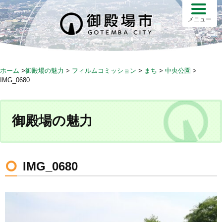
S
k
メニュー
i
p
t
o
ホーム
>
御殿場の魅力
>
フィルムコミッション
>
まち
>
中央公園
>
c
IMG_0680
o
n
t
御殿場の魅力
e
n
t
IMG_0680