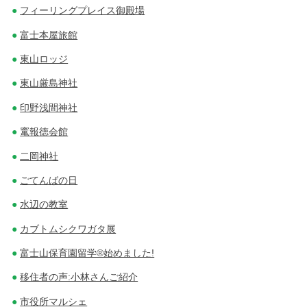
フィーリングプレイス御殿場
富士本屋旅館
東山ロッジ
東山厳島神社
印野浅間神社
竃報徳会館
二岡神社
ごてんばの日
水辺の教室
カブトムシクワガタ展
富士山保育園留学®始めました!
移住者の声:小林さんご紹介
市役所マルシェ