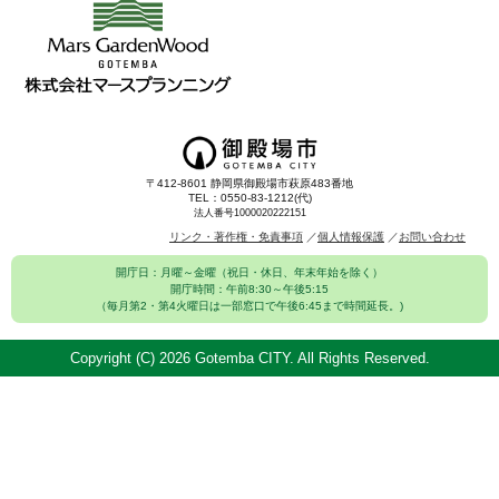
〒412-8601 静岡県御殿場市萩原483番地
TEL：0550-83-1212(代)
法人番号1000020222151
リンク・著作権・免責事項
個人情報保護
お問い合わせ
開庁日：月曜～金曜（祝日・休日、年末年始を除く）
開庁時間：午前8:30～午後5:15
（毎月第2・第4火曜日は一部窓口で午後6:45まで時間延長。)
Copyright (C)
2026 Gotemba CITY. All Rights Reserved.