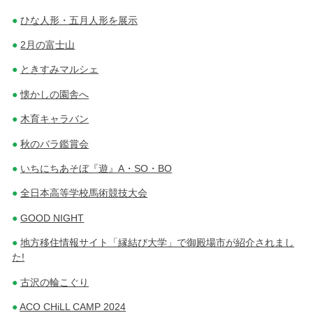
ひな人形・五月人形を展示
2月の富士山
ときすみマルシェ
懐かしの園舎へ
木育キャラバン
秋のバラ鑑賞会
いちにちあそぼ『遊』A・SO・BO
全日本高等学校馬術競技大会
GOOD NIGHT
地方移住情報サイト「縁結び大学」で御殿場市が紹介されまし
た!
古沢の輪こぐり
ACO CHiLL CAMP 2024