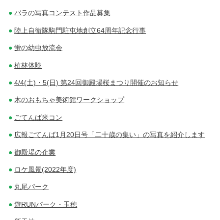
バラの写真コンテスト作品募集
陸上自衛隊駒門駐屯地創立64周年記念行事
蛍の幼虫放流会
植林体験
4/4(土)・5(日) 第24回御殿場桜まつり開催のお知らせ
木のおもちゃ美術館ワークショップ
ごてんば米コン
広報ごてんば1月20日号「二十歳の集い」の写真を紹介します
御殿場の企業
ロケ風景(2022年度)
丸尾パーク
遊RUNパーク・玉穂