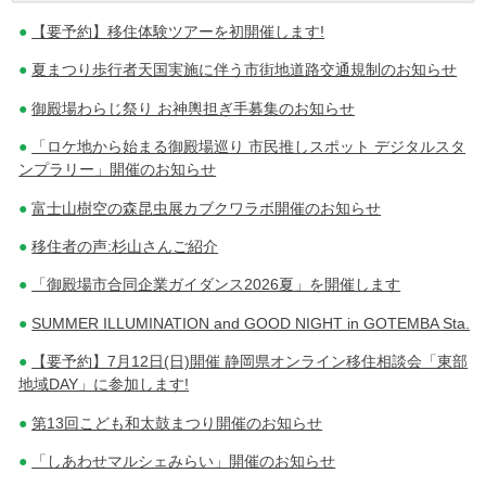
【要予約】移住体験ツアーを初開催します!
稿
夏まつり歩行者天国実施に伴う市街地道路交通規制のお知らせ
ナ
御殿場わらじ祭り お神輿担ぎ手募集のお知らせ
ビ
「ロケ地から始まる御殿場巡り 市民推しスポット デジタルスタ
ゲ
ンプラリー」開催のお知らせ
ー
富士山樹空の森昆虫展カブクワラボ開催のお知らせ
シ
移住者の声:杉山さんご紹介
ョ
「御殿場市合同企業ガイダンス2026夏」を開催します
ン
SUMMER ILLUMINATION and GOOD NIGHT in GOTEMBA Sta.
【要予約】7月12日(日)開催 静岡県オンライン移住相談会「東部
地域DAY」に参加します!
第13回こども和太鼓まつり開催のお知らせ
「しあわせマルシェみらい」開催のお知らせ