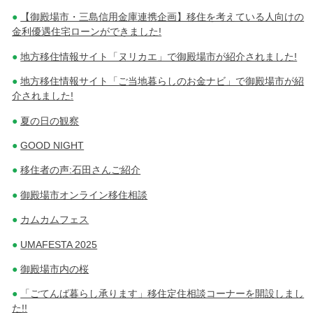
【御殿場市・三島信用金庫連携企画】移住を考えている人向けの
金利優遇住宅ローンができました!
地方移住情報サイト「ヌリカエ」で御殿場市が紹介されました!
地方移住情報サイト「ご当地暮らしのお金ナビ」で御殿場市が紹
介されました!
夏の日の観察
GOOD NIGHT
移住者の声:石田さんご紹介
御殿場市オンライン移住相談
カムカムフェス
UMAFESTA 2025
御殿場市内の桜
「ごてんば暮らし承ります」移住定住相談コーナーを開設しまし
た!!