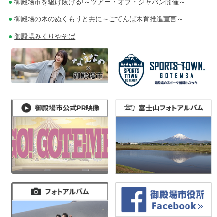
御殿場市を駆け抜ける!～ツアー・オブ・ジャパン開催～
御殿場の木のぬくもりと共に～ごてんば木育推進宣言～
御殿場みくりやそば