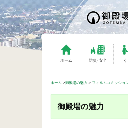
S
k
i
p
t
o
c
o
n
ホーム
防災･安全
く
t
e
n
ホーム
>
御殿場の魅力
>
フィルムコミッショ
t
御殿場の魅力