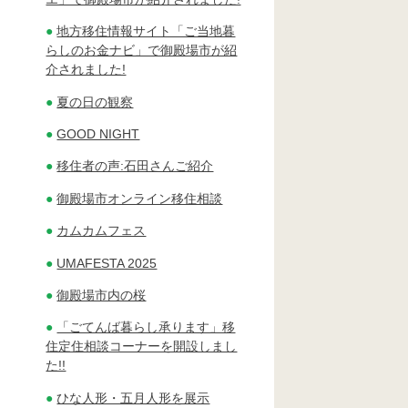
地方移住情報サイト「ご当地暮
らしのお金ナビ」で御殿場市が紹
介されました!
夏の日の観察
GOOD NIGHT
移住者の声:石田さんご紹介
御殿場市オンライン移住相談
カムカムフェス
UMAFESTA 2025
御殿場市内の桜
「ごてんば暮らし承ります」移
住定住相談コーナーを開設しまし
た!!
ひな人形・五月人形を展示