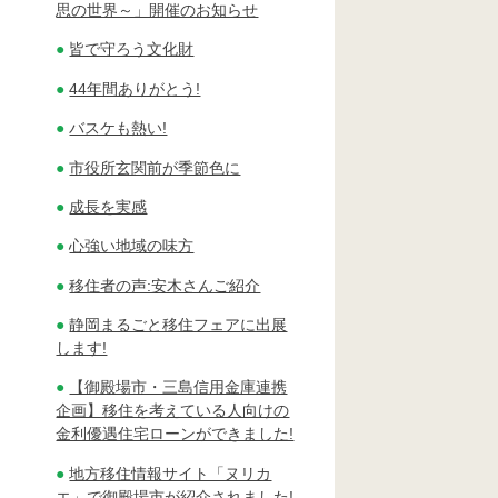
思の世界～」開催のお知らせ
皆で守ろう文化財
44年間ありがとう!
バスケも熱い!
市役所玄関前が季節色に
成長を実感
心強い地域の味方
移住者の声:安木さんご紹介
静岡まるごと移住フェアに出展
します!
【御殿場市・三島信用金庫連携
企画】移住を考えている人向けの
金利優遇住宅ローンができました!
地方移住情報サイト「ヌリカ
エ」で御殿場市が紹介されました!