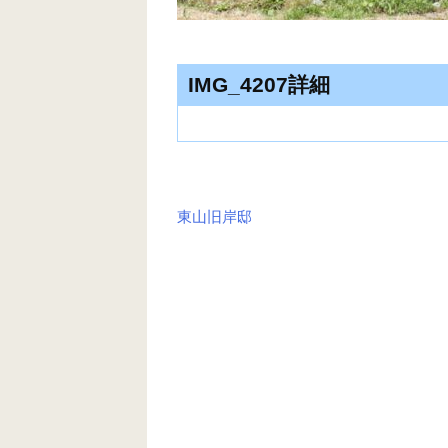
IMG_4207詳細
東山旧岸邸
投
稿
ナ
ビ
ゲ
ー