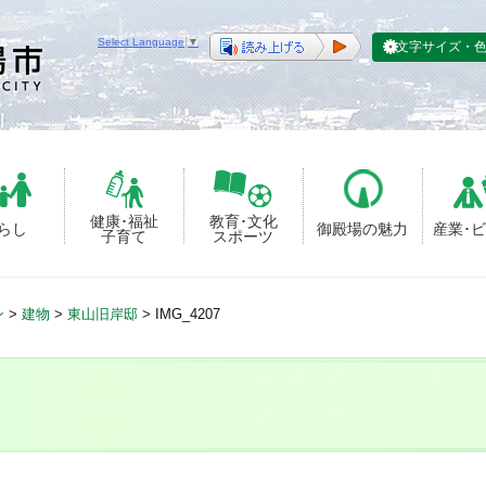
Select Language
▼
文字サイズ・
健康･福祉
教育･文化
らし
御殿場の魅力
産業･
子育て
スポーツ
ン
>
建物
>
東山旧岸邸
>
IMG_4207