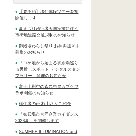
【要予約】移住体験ツアーを初
開催します!
夏まつり歩行者天国実施に伴う
市街地道路交通規制のお知らせ
御殿場わらじ祭り お神輿担ぎ手
募集のお知らせ
「ロケ地から始まる御殿場巡り
市民推しスポット デジタルスタン
プラリー」開催のお知らせ
富士山樹空の森昆虫展カブクワ
ラボ開催のお知らせ
移住者の声:杉山さんご紹介
「御殿場市合同企業ガイダンス
2026夏」を開催します
SUMMER ILLUMINATION and