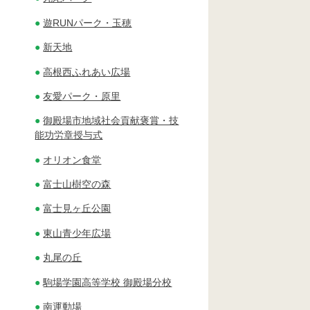
遊RUNパーク・玉穂
新天地
高根西ふれあい広場
友愛パーク・原里
御殿場市地域社会貢献褒賞・技
能功労章授与式
オリオン食堂
富士山樹空の森
富士見ヶ丘公園
東山青少年広場
丸尾の丘
駒場学園高等学校 御殿場分校
南運動場