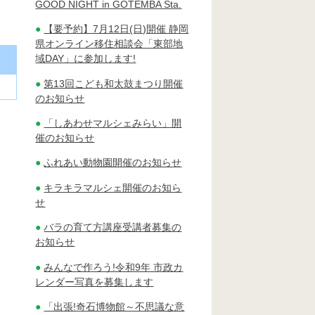
GOOD NIGHT in GOTEMBA Sta.
【要予約】7月12日(日)開催 静岡
県オンライン移住相談会「東部地
域DAY」に参加します!
第13回こども和太鼓まつり開催
のお知らせ
「しあわせマルシェみらい」開
催のお知らせ
ふれあい動物園開催のお知らせ
キラキラマルシェ開催のお知ら
せ
バラの育て方講座受講者募集の
お知らせ
みんなで作ろう!令和9年 市政カ
レンダー写真を募集します
「出張!奇石博物館～不思議な意