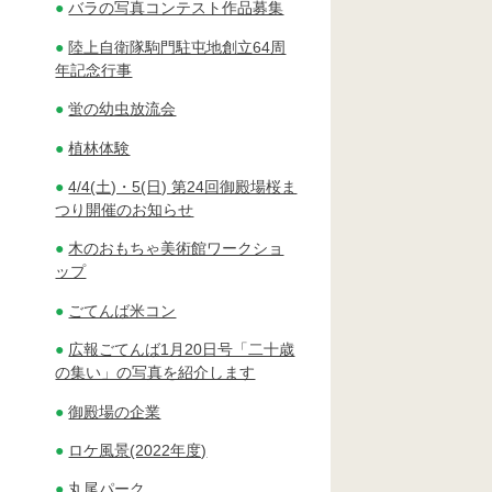
バラの写真コンテスト作品募集
陸上自衛隊駒門駐屯地創立64周
年記念行事
蛍の幼虫放流会
植林体験
4/4(土)・5(日) 第24回御殿場桜ま
つり開催のお知らせ
木のおもちゃ美術館ワークショ
ップ
ごてんば米コン
広報ごてんば1月20日号「二十歳
の集い」の写真を紹介します
御殿場の企業
ロケ風景(2022年度)
丸尾パーク