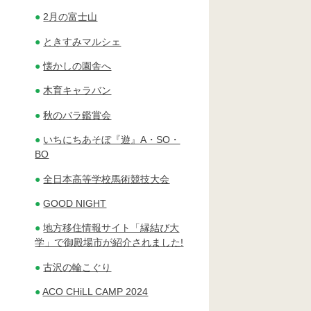
2月の富士山
ときすみマルシェ
懐かしの園舎へ
木育キャラバン
秋のバラ鑑賞会
いちにちあそぼ『遊』A・SO・
BO
全日本高等学校馬術競技大会
GOOD NIGHT
地方移住情報サイト「縁結び大
学」で御殿場市が紹介されました!
古沢の輪こぐり
ACO CHiLL CAMP 2024