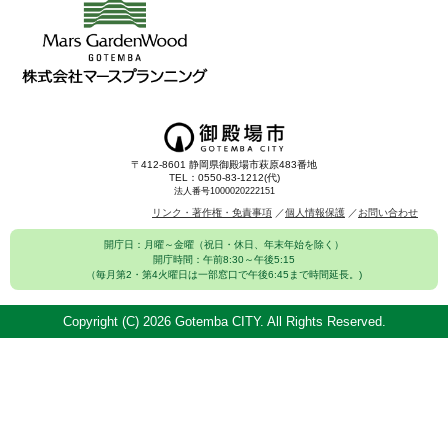
〒412-8601 静岡県御殿場市萩原483番地
TEL：0550-83-1212(代)
法人番号1000020222151
リンク・著作権・免責事項
個人情報保護
お問い合わせ
開庁日：月曜～金曜（祝日・休日、年末年始を除く）
開庁時間：午前8:30～午後5:15
（毎月第2・第4火曜日は一部窓口で午後6:45まで時間延長。)
Copyright (C)
2026 Gotemba CITY. All Rights Reserved.