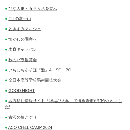
ひな人形・五月人形を展示
2月の富士山
ときすみマルシェ
懐かしの園舎へ
木育キャラバン
秋のバラ鑑賞会
いちにちあそぼ『遊』A・SO・BO
全日本高等学校馬術競技大会
GOOD NIGHT
地方移住情報サイト「縁結び大学」で御殿場市が紹介されまし
た!
古沢の輪こぐり
ACO CHiLL CAMP 2024