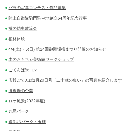
バラの写真コンテスト作品募集
陸上自衛隊駒門駐屯地創立64周年記念行事
蛍の幼虫放流会
植林体験
4/4(土)・5(日) 第24回御殿場桜まつり開催のお知らせ
木のおもちゃ美術館ワークショップ
ごてんば米コン
広報ごてんば1月20日号「二十歳の集い」の写真を紹介します
御殿場の企業
ロケ風景(2022年度)
丸尾パーク
遊RUNパーク・玉穂