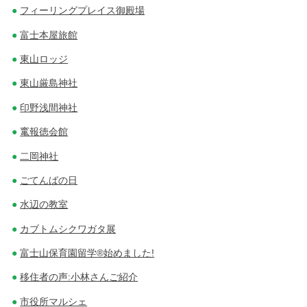
フィーリングプレイス御殿場
富士本屋旅館
東山ロッジ
東山厳島神社
印野浅間神社
竃報徳会館
二岡神社
ごてんばの日
水辺の教室
カブトムシクワガタ展
富士山保育園留学®始めました!
移住者の声:小林さんご紹介
市役所マルシェ