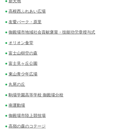
新天地
高根西ふれあい広場
友愛パーク・原里
御殿場市地域社会貢献褒賞・技能功労章授与式
オリオン食堂
富士山樹空の森
富士見ヶ丘公園
東山青少年広場
丸尾の丘
駒場学園高等学校 御殿場分校
南運動場
御殿場市陸上競技場
高嶺の森のコテージ