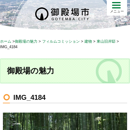
S
k
メニュー
i
p
t
o
ホーム
>
御殿場の魅力
>
フィルムコミッション
>
建物
>
東山旧岸邸
>
c
IMG_4184
o
n
t
御殿場の魅力
e
n
t
IMG_4184