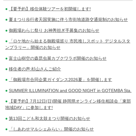
【要予約】移住体験ツアーを初開催します!
稿
夏まつり歩行者天国実施に伴う市街地道路交通規制のお知らせ
ナ
御殿場わらじ祭り お神輿担ぎ手募集のお知らせ
ビ
「ロケ地から始まる御殿場巡り 市民推しスポット デジタルスタ
ゲ
ンプラリー」開催のお知らせ
ー
富士山樹空の森昆虫展カブクワラボ開催のお知らせ
シ
移住者の声:杉山さんご紹介
ョ
「御殿場市合同企業ガイダンス2026夏」を開催します
ン
SUMMER ILLUMINATION and GOOD NIGHT in GOTEMBA Sta.
【要予約】7月12日(日)開催 静岡県オンライン移住相談会「東部
地域DAY」に参加します!
第13回こども和太鼓まつり開催のお知らせ
「しあわせマルシェみらい」開催のお知らせ