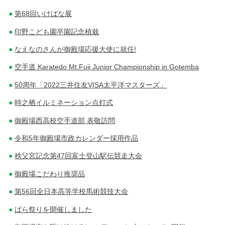
第68回いけばな展
印野こども園卒園記念植栽
なえなのさんが御殿場応援大使に就任!
空手道 Karatedo Mt.Fuji Junior Championship in Gotemba
50周年「2022三井住友VISA太平洋マスターズ」
時之栖イルミネーション点灯式
御殿場西高校空手道部 表敬訪問
令和5年御殿場市政カレンダー採用作品
秩父宮記念第47回富士登山駅伝競走大会
御殿場こだわり推奨品
第56回全日本高等学校馬術競技大会
ばら祭りを開催しました