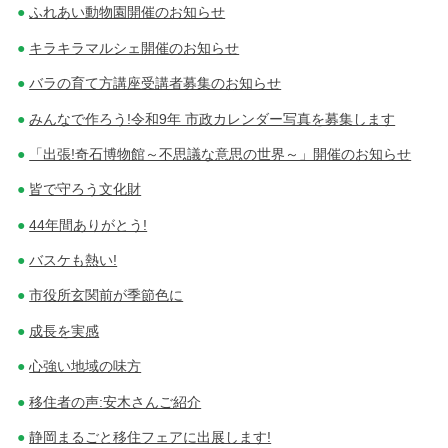
ふれあい動物園開催のお知らせ
キラキラマルシェ開催のお知らせ
バラの育て方講座受講者募集のお知らせ
みんなで作ろう!令和9年 市政カレンダー写真を募集します
「出張!奇石博物館～不思議な意思の世界～」開催のお知らせ
皆で守ろう文化財
44年間ありがとう!
バスケも熱い!
市役所玄関前が季節色に
成長を実感
心強い地域の味方
移住者の声:安木さんご紹介
静岡まるごと移住フェアに出展します!