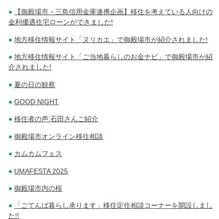
【御殿場市・三島信用金庫連携企画】移住を考えている人向けの
金利優遇住宅ローンができました!
地方移住情報サイト「ヌリカエ」で御殿場市が紹介されました!
地方移住情報サイト「ご当地暮らしのお金ナビ」で御殿場市が紹
介されました!
夏の日の観察
GOOD NIGHT
移住者の声:石田さんご紹介
御殿場市オンライン移住相談
カムカムフェス
UMAFESTA 2025
御殿場市内の桜
「ごてんば暮らし承ります」移住定住相談コーナーを開設しまし
た!!