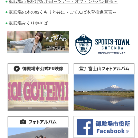
御殿場市を駆け抜ける!～ツアー・オブ・ジャパン開催～
御殿場の木のぬくもりと共に～ごてんば木育推進宣言～
御殿場みくりやそば