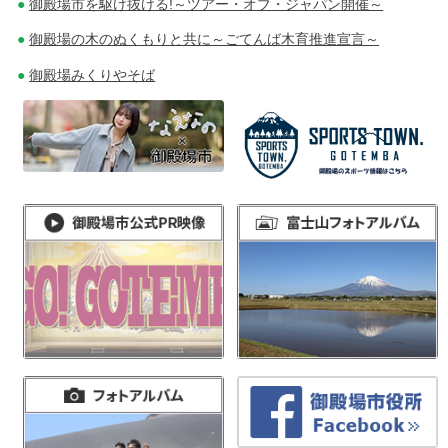
御殿場市を駆け抜ける!～ツアー・オブ・ジャパン開催～
御殿場の木のぬくもりと共に～ごてんば木育推進宣言～
御殿場みくりやそば