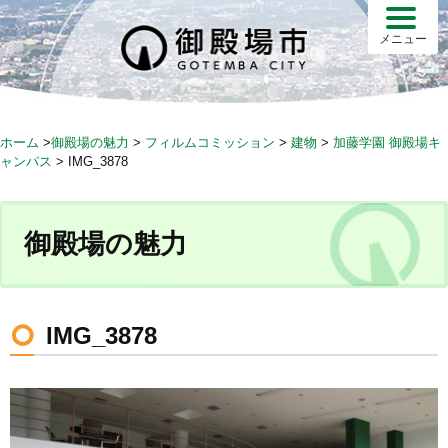
S
k
メニュー
i
p
t
o
ホーム
>
御殿場の魅力
>
フィルムコミッション
>
建物
>
加藤学園 御殿場キ
c
ャンパス
>
IMG_3878
o
n
t
御殿場の魅力
e
n
t
IMG_3878