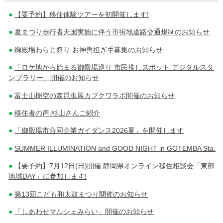
【要予約】移住体験ツアーを初開催します!
稿
夏まつり歩行者天国実施に伴う市街地道路交通規制のお知らせ
ナ
御殿場わらじ祭り お神輿担ぎ手募集のお知らせ
ビ
「ロケ地から始まる御殿場巡り 市民推しスポット デジタルスタ
ゲ
ンプラリー」開催のお知らせ
ー
富士山樹空の森昆虫展カブクワラボ開催のお知らせ
シ
移住者の声:杉山さんご紹介
ョ
「御殿場市合同企業ガイダンス2026夏」を開催します
ン
SUMMER ILLUMINATION and GOOD NIGHT in GOTEMBA Sta.
【要予約】7月12日(日)開催 静岡県オンライン移住相談会「東部
地域DAY」に参加します!
第13回こども和太鼓まつり開催のお知らせ
「しあわせマルシェみらい」開催のお知らせ