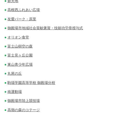
新天地
高根西ふれあい広場
友愛パーク・原里
御殿場市地域社会貢献褒賞・技能功労章授与式
オリオン食堂
富士山樹空の森
富士見ヶ丘公園
東山青少年広場
丸尾の丘
駒場学園高等学校 御殿場分校
南運動場
御殿場市陸上競技場
高嶺の森のコテージ