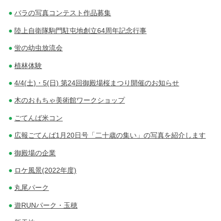
バラの写真コンテスト作品募集
陸上自衛隊駒門駐屯地創立64周年記念行事
蛍の幼虫放流会
植林体験
4/4(土)・5(日) 第24回御殿場桜まつり開催のお知らせ
木のおもちゃ美術館ワークショップ
ごてんば米コン
広報ごてんば1月20日号「二十歳の集い」の写真を紹介します
御殿場の企業
ロケ風景(2022年度)
丸尾パーク
遊RUNパーク・玉穂