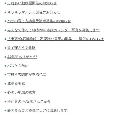
ふれあい動物園開催のお知らせ
キラキラマルシェ開催のお知らせ
バラの育て方講座受講者募集のお知らせ
みんなで作ろう!令和9年 市政カレンダー写真を募集します
「出張!奇石博物館～不思議な意思の世界～」開催のお知らせ
皆で守ろう文化財
44年間ありがとう!
バスケも熱い!
市役所玄関前が季節色に
成長を実感
心強い地域の味方
移住者の声:安木さんご紹介
静岡まるごと移住フェアに出展します!