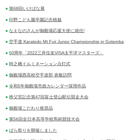
第68回いけばな展
印野こども園卒園記念植栽
なえなのさんが御殿場応援大使に就任!
空手道 Karatedo Mt.Fuji Junior Championship in Gotemba
50周年「2022三井住友VISA太平洋マスターズ」
時之栖イルミネーション点灯式
御殿場西高校空手道部 表敬訪問
令和5年御殿場市政カレンダー採用作品
秩父宮記念第47回富士登山駅伝競走大会
御殿場こだわり推奨品
第56回全日本高等学校馬術競技大会
ばら祭りを開催しました