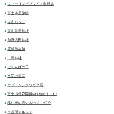
フィーリングプレイス御殿場
富士本屋旅館
東山ロッジ
東山厳島神社
印野浅間神社
竃報徳会館
二岡神社
ごてんばの日
水辺の教室
カブトムシクワガタ展
富士山保育園留学®始めました!
移住者の声:小林さんご紹介
市役所マルシェ