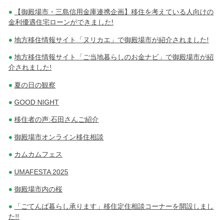
【御殿場市・三島信用金庫連携企画】移住を考えている人向けの
金利優遇住宅ローンができました!
地方移住情報サイト「ヌリカエ」で御殿場市が紹介されました!
地方移住情報サイト「ご当地暮らしのお金ナビ」で御殿場市が紹
介されました!
夏の日の観察
GOOD NIGHT
移住者の声:石田さんご紹介
御殿場市オンライン移住相談
カムカムフェス
UMAFESTA 2025
御殿場市内の桜
「ごてんば暮らし承ります」移住定住相談コーナーを開設しまし
た!!