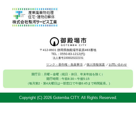
〒412-8601 静岡県御殿場市萩原483番地
TEL：0550-83-1212(代)
法人番号1000020222151
リンク・著作権・免責事項
個人情報保護
お問い合わせ
開庁日：月曜～金曜（祝日・休日、年末年始を除く）
開庁時間：午前8:30～午後5:15
（毎月第2・第4火曜日は一部窓口で午後6:45まで時間延長。)
Copyright (C)
2026 Gotemba CITY. All Rights Reserved.