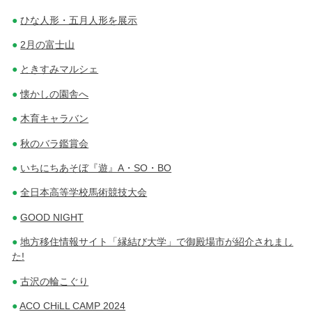
ひな人形・五月人形を展示
2月の富士山
ときすみマルシェ
懐かしの園舎へ
木育キャラバン
秋のバラ鑑賞会
いちにちあそぼ『遊』A・SO・BO
全日本高等学校馬術競技大会
GOOD NIGHT
地方移住情報サイト「縁結び大学」で御殿場市が紹介されまし
た!
古沢の輪こぐり
ACO CHiLL CAMP 2024