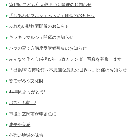
第13回こども和太鼓まつり開催のお知らせ
「しあわせマルシェみらい」開催のお知らせ
ふれあい動物園開催のお知らせ
キラキラマルシェ開催のお知らせ
バラの育て方講座受講者募集のお知らせ
みんなで作ろう!令和9年 市政カレンダー写真を募集します
「出張!奇石博物館～不思議な意思の世界～」開催のお知らせ
皆で守ろう文化財
44年間ありがとう!
バスケも熱い!
市役所玄関前が季節色に
成長を実感
心強い地域の味方