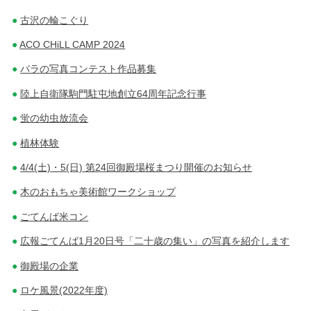
古沢の輪こぐり
ACO CHiLL CAMP 2024
バラの写真コンテスト作品募集
陸上自衛隊駒門駐屯地創立64周年記念行事
蛍の幼虫放流会
植林体験
4/4(土)・5(日) 第24回御殿場桜まつり開催のお知らせ
木のおもちゃ美術館ワークショップ
ごてんば米コン
広報ごてんば1月20日号「二十歳の集い」の写真を紹介します
御殿場の企業
ロケ風景(2022年度)