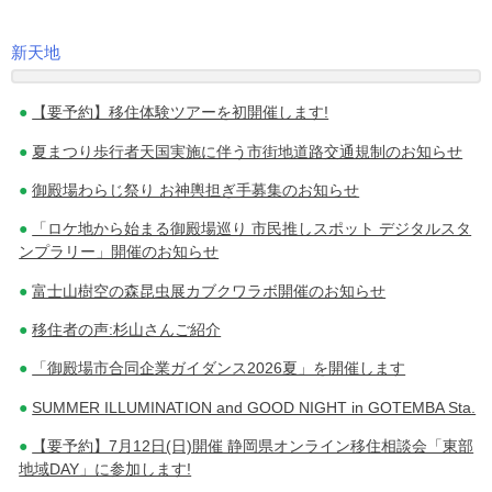
新天地
投
【要予約】移住体験ツアーを初開催します!
稿
夏まつり歩行者天国実施に伴う市街地道路交通規制のお知らせ
ナ
御殿場わらじ祭り お神輿担ぎ手募集のお知らせ
ビ
「ロケ地から始まる御殿場巡り 市民推しスポット デジタルスタ
ゲ
ンプラリー」開催のお知らせ
ー
富士山樹空の森昆虫展カブクワラボ開催のお知らせ
シ
移住者の声:杉山さんご紹介
ョ
「御殿場市合同企業ガイダンス2026夏」を開催します
ン
SUMMER ILLUMINATION and GOOD NIGHT in GOTEMBA Sta.
【要予約】7月12日(日)開催 静岡県オンライン移住相談会「東部
地域DAY」に参加します!