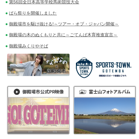
第56回全日本高等学校馬術競技大会
ばら祭りを開催しました
御殿場市を駆け抜ける!～ツアー・オブ・ジャパン開催～
御殿場の木のぬくもりと共に～ごてんば木育推進宣言～
御殿場みくりやそば