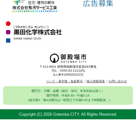
〒412-8601 静岡県御殿場市萩原483番地
TEL：0550-83-1212(代)
法人番号1000020222151
リンク・著作権・免責事項
個人情報保護
お問い合わせ
開庁日：月曜～金曜（祝日・休日、年末年始を除く）
開庁時間：午前8:30～午後5:15
（毎月第2・第4火曜日は一部窓口で午後6:45まで時間延長。)
Copyright (C)
2026 Gotemba CITY. All Rights Reserved.