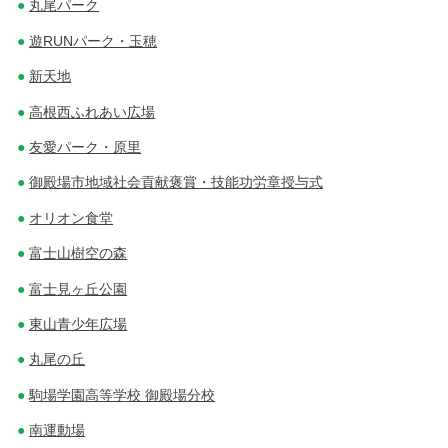
丸尾パーク
遊RUNパーク・玉穂
新天地
高根西ふれあい広場
友愛パーク・原里
御殿場市地域社会貢献褒賞・技能功労章授与式
オリオン食堂
富士山樹空の森
富士見ヶ丘公園
東山青少年広場
丸尾の丘
駒場学園高等学校 御殿場分校
南運動場