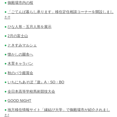
御殿場市内の桜
「ごてんば暮らし承ります」移住定住相談コーナーを開設しまし
た!!
ひな人形・五月人形を展示
2月の富士山
ときすみマルシェ
懐かしの園舎へ
木育キャラバン
秋のバラ鑑賞会
いちにちあそぼ『遊』A・SO・BO
全日本高等学校馬術競技大会
GOOD NIGHT
地方移住情報サイト「縁結び大学」で御殿場市が紹介されまし
た!