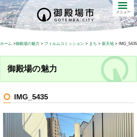
S
k
メニュー
i
p
t
o
ホーム
>
御殿場の魅力
>
フィルムコミッション
>
まち
>
新天地
>
IMG_5435
c
o
n
御殿場の魅力
t
e
n
t
IMG_5435