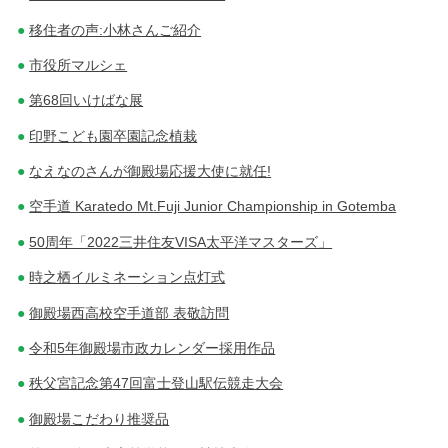
移住者の声:小林さんご紹介
市役所マルシェ
第68回いけばな展
印野こども園卒園記念植栽
なえなのさんが御殿場応援大使に就任!
空手道 Karatedo Mt.Fuji Junior Championship in Gotemba
50周年「2022三井住友VISA太平洋マスターズ」
時之栖イルミネーション点灯式
御殿場西高校空手道部 表敬訪問
令和5年御殿場市政カレンダー採用作品
秩父宮記念第47回富士登山駅伝競走大会
御殿場こだわり推奨品