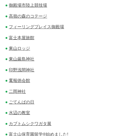
御殿場市陸上競技場
高嶺の森のコテージ
フィーリングプレイス御殿場
富士本屋旅館
東山ロッジ
東山厳島神社
印野浅間神社
竃報徳会館
二岡神社
ごてんばの日
水辺の教室
カブトムシクワガタ展
富士山保育園留学®始めました!