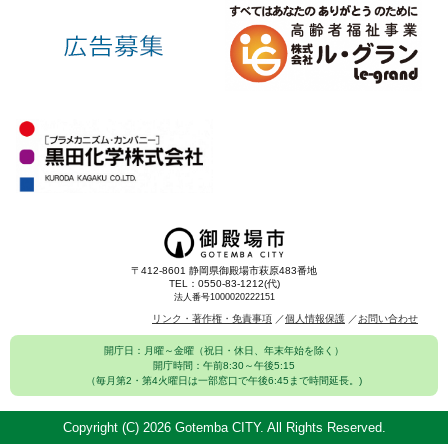
〒412-8601 静岡県御殿場市萩原483番地
TEL：0550-83-1212(代)
法人番号1000020222151
リンク・著作権・免責事項
個人情報保護
お問い合わせ
開庁日：月曜～金曜（祝日・休日、年末年始を除く）
開庁時間：午前8:30～午後5:15
（毎月第2・第4火曜日は一部窓口で午後6:45まで時間延長。)
Copyright (C)
2026 Gotemba CITY. All Rights Reserved.