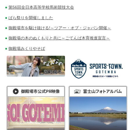
第56回全日本高等学校馬術競技大会
ばら祭りを開催しました
御殿場市を駆け抜ける!～ツアー・オブ・ジャパン開催～
御殿場の木のぬくもりと共に～ごてんば木育推進宣言～
御殿場みくりやそば