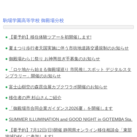
駒場学園高等学校 御殿場分校
投
【要予約】移住体験ツアーを初開催します!
稿
夏まつり歩行者天国実施に伴う市街地道路交通規制のお知らせ
ナ
御殿場わらじ祭り お神輿担ぎ手募集のお知らせ
ビ
「ロケ地から始まる御殿場巡り 市民推しスポット デジタルスタ
ゲ
ンプラリー」開催のお知らせ
ー
富士山樹空の森昆虫展カブクワラボ開催のお知らせ
シ
移住者の声:杉山さんご紹介
ョ
「御殿場市合同企業ガイダンス2026夏」を開催します
ン
SUMMER ILLUMINATION and GOOD NIGHT in GOTEMBA Sta.
【要予約】7月12日(日)開催 静岡県オンライン移住相談会「東部
地域DAY」に参加します!