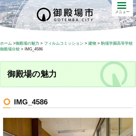
S
k
メニュー
i
p
t
o
ホーム
>
御殿場の魅力
>
フィルムコミッション
>
建物
>
駒場学園高等学校
c
御殿場分校
>
IMG_4586
o
n
t
御殿場の魅力
e
n
t
IMG_4586