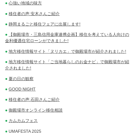
心強い地域の味方
移住者の声:安木さんご紹介
静岡まるごと移住フェアに出展します!
【御殿場市・三島信用金庫連携企画】移住を考えている人向けの
金利優遇住宅ローンができました!
地方移住情報サイト「ヌリカエ」で御殿場市が紹介されました!
地方移住情報サイト「ご当地暮らしのお金ナビ」で御殿場市が紹
介されました!
夏の日の観察
GOOD NIGHT
移住者の声:石田さんご紹介
御殿場市オンライン移住相談
カムカムフェス
UMAFESTA 2025