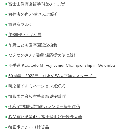
富士山保育園留学®始めました!
移住者の声:小林さんご紹介
市役所マルシェ
第68回いけばな展
印野こども園卒園記念植栽
なえなのさんが御殿場応援大使に就任!
空手道 Karatedo Mt.Fuji Junior Championship in Gotemba
50周年「2022三井住友VISA太平洋マスターズ」
時之栖イルミネーション点灯式
御殿場西高校空手道部 表敬訪問
令和5年御殿場市政カレンダー採用作品
秩父宮記念第47回富士登山駅伝競走大会
御殿場こだわり推奨品