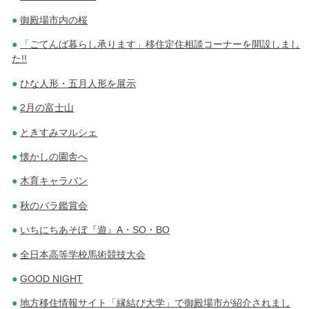
御殿場市内の桜
「ごてんば暮らし承ります」移住定住相談コーナーを開設しまし
た!!
ひな人形・五月人形を展示
2月の富士山
ときすみマルシェ
懐かしの園舎へ
木育キャラバン
秋のバラ鑑賞会
いちにちあそぼ『遊』A・SO・BO
全日本高等学校馬術競技大会
GOOD NIGHT
地方移住情報サイト「縁結び大学」で御殿場市が紹介されまし