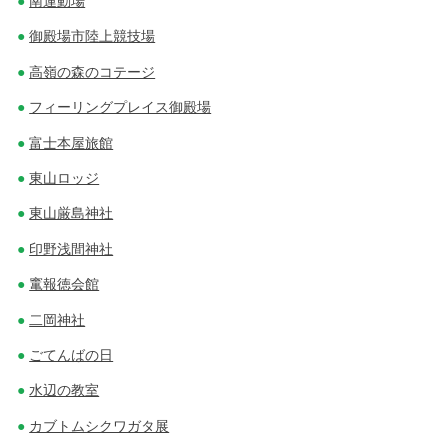
南運動場
御殿場市陸上競技場
高嶺の森のコテージ
フィーリングプレイス御殿場
富士本屋旅館
東山ロッジ
東山厳島神社
印野浅間神社
竃報徳会館
二岡神社
ごてんばの日
水辺の教室
カブトムシクワガタ展