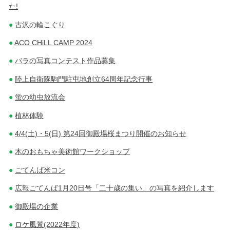
た!
古沢の輪こぐり
ACO CHiLL CAMP 2024
バラの写真コンテスト作品募集
陸上自衛隊駒門駐屯地創立64周年記念行事
蛍の幼虫放流会
植林体験
4/4(土)・5(日) 第24回御殿場桜まつり開催のお知らせ
木のおもちゃ美術館ワークショップ
ごてんば米コン
広報ごてんば1月20日号「二十歳の集い」の写真を紹介します
御殿場の企業
ロケ風景(2022年度)