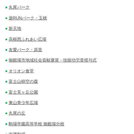
丸尾パーク
遊RUNパーク・玉穂
新天地
高根西ふれあい広場
友愛パーク・原里
御殿場市地域社会貢献褒賞・技能功労章授与式
オリオン食堂
富士山樹空の森
富士見ヶ丘公園
東山青少年広場
丸尾の丘
駒場学園高等学校 御殿場分校