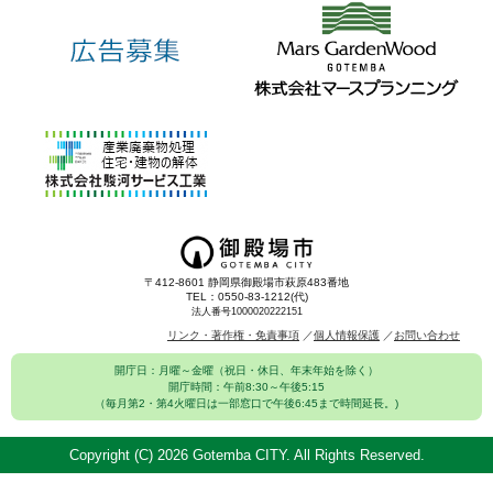
〒412-8601 静岡県御殿場市萩原483番地
TEL：0550-83-1212(代)
法人番号1000020222151
リンク・著作権・免責事項
個人情報保護
お問い合わせ
開庁日：月曜～金曜（祝日・休日、年末年始を除く）
開庁時間：午前8:30～午後5:15
（毎月第2・第4火曜日は一部窓口で午後6:45まで時間延長。)
Copyright (C)
2026 Gotemba CITY. All Rights Reserved.