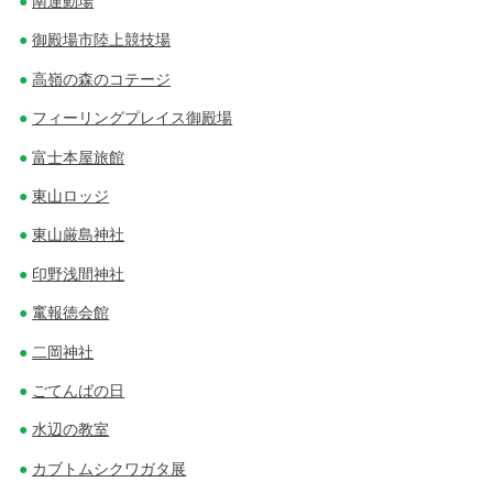
南運動場
御殿場市陸上競技場
高嶺の森のコテージ
フィーリングプレイス御殿場
富士本屋旅館
東山ロッジ
東山厳島神社
印野浅間神社
竃報徳会館
二岡神社
ごてんばの日
水辺の教室
カブトムシクワガタ展