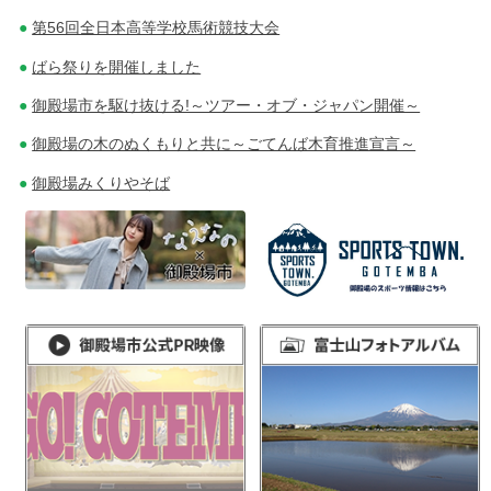
第56回全日本高等学校馬術競技大会
ばら祭りを開催しました
御殿場市を駆け抜ける!～ツアー・オブ・ジャパン開催～
御殿場の木のぬくもりと共に～ごてんば木育推進宣言～
御殿場みくりやそば