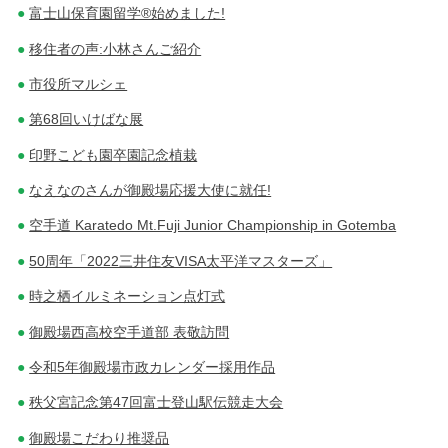
富士山保育園留学®始めました!
移住者の声:小林さんご紹介
市役所マルシェ
第68回いけばな展
印野こども園卒園記念植栽
なえなのさんが御殿場応援大使に就任!
空手道 Karatedo Mt.Fuji Junior Championship in Gotemba
50周年「2022三井住友VISA太平洋マスターズ」
時之栖イルミネーション点灯式
御殿場西高校空手道部 表敬訪問
令和5年御殿場市政カレンダー採用作品
秩父宮記念第47回富士登山駅伝競走大会
御殿場こだわり推奨品