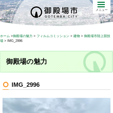
S
k
メニュー
i
p
t
o
ホーム
>
御殿場の魅力
>
フィルムコミッション
>
建物
>
御殿場市陸上競技
c
場
>
IMG_2996
o
n
t
御殿場の魅力
e
n
t
IMG_2996