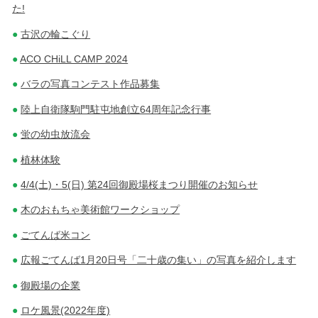
た!
古沢の輪こぐり
ACO CHiLL CAMP 2024
バラの写真コンテスト作品募集
陸上自衛隊駒門駐屯地創立64周年記念行事
蛍の幼虫放流会
植林体験
4/4(土)・5(日) 第24回御殿場桜まつり開催のお知らせ
木のおもちゃ美術館ワークショップ
ごてんば米コン
広報ごてんば1月20日号「二十歳の集い」の写真を紹介します
御殿場の企業
ロケ風景(2022年度)