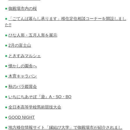
御殿場市内の桜
「ごてんば暮らし承ります」移住定住相談コーナーを開設しまし
た!!
ひな人形・五月人形を展示
2月の富士山
ときすみマルシェ
懐かしの園舎へ
木育キャラバン
秋のバラ鑑賞会
いちにちあそぼ『遊』A・SO・BO
全日本高等学校馬術競技大会
GOOD NIGHT
地方移住情報サイト「縁結び大学」で御殿場市が紹介されまし