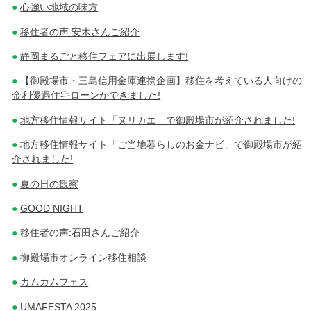
心強い地域の味方
移住者の声:安木さんご紹介
静岡まるごと移住フェアに出展します!
【御殿場市・三島信用金庫連携企画】移住を考えている人向けの
金利優遇住宅ローンができました!
地方移住情報サイト「ヌリカエ」で御殿場市が紹介されました!
地方移住情報サイト「ご当地暮らしのお金ナビ」で御殿場市が紹
介されました!
夏の日の観察
GOOD NIGHT
移住者の声:石田さんご紹介
御殿場市オンライン移住相談
カムカムフェス
UMAFESTA 2025