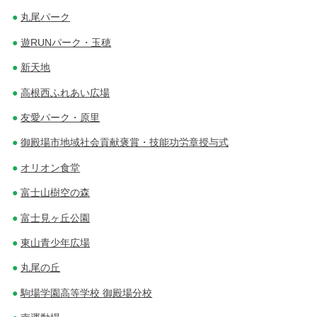
丸尾パーク
遊RUNパーク・玉穂
新天地
高根西ふれあい広場
友愛パーク・原里
御殿場市地域社会貢献褒賞・技能功労章授与式
オリオン食堂
富士山樹空の森
富士見ヶ丘公園
東山青少年広場
丸尾の丘
駒場学園高等学校 御殿場分校