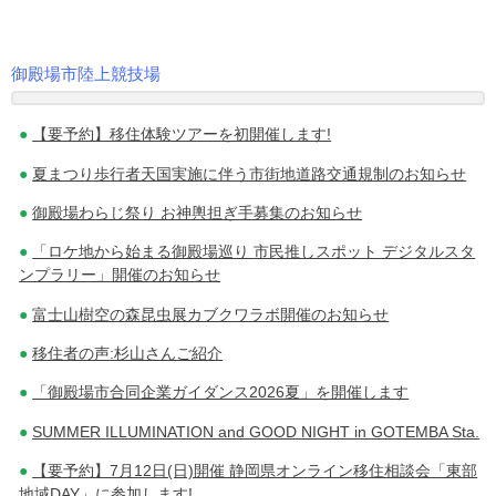
御殿場市陸上競技場
投
【要予約】移住体験ツアーを初開催します!
稿
夏まつり歩行者天国実施に伴う市街地道路交通規制のお知らせ
ナ
御殿場わらじ祭り お神輿担ぎ手募集のお知らせ
ビ
「ロケ地から始まる御殿場巡り 市民推しスポット デジタルスタ
ゲ
ンプラリー」開催のお知らせ
ー
富士山樹空の森昆虫展カブクワラボ開催のお知らせ
シ
移住者の声:杉山さんご紹介
ョ
「御殿場市合同企業ガイダンス2026夏」を開催します
ン
SUMMER ILLUMINATION and GOOD NIGHT in GOTEMBA Sta.
【要予約】7月12日(日)開催 静岡県オンライン移住相談会「東部
地域DAY」に参加します!