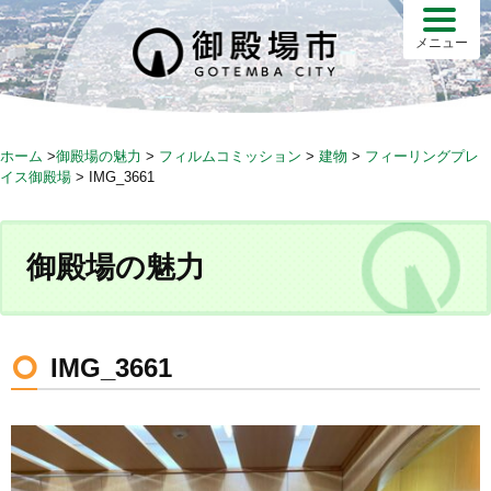
S
k
メニュー
i
p
t
o
ホーム
>
御殿場の魅力
>
フィルムコミッション
>
建物
>
フィーリングプレ
c
イス御殿場
>
IMG_3661
o
n
t
御殿場の魅力
e
n
t
IMG_3661