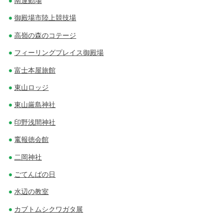
南運動場
御殿場市陸上競技場
高嶺の森のコテージ
フィーリングプレイス御殿場
富士本屋旅館
東山ロッジ
東山厳島神社
印野浅間神社
竃報徳会館
二岡神社
ごてんばの日
水辺の教室
カブトムシクワガタ展