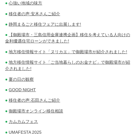
心強い地域の味方
移住者の声:安木さんご紹介
静岡まるごと移住フェアに出展します!
【御殿場市・三島信用金庫連携企画】移住を考えている人向けの
金利優遇住宅ローンができました!
地方移住情報サイト「ヌリカエ」で御殿場市が紹介されました!
地方移住情報サイト「ご当地暮らしのお金ナビ」で御殿場市が紹
介されました!
夏の日の観察
GOOD NIGHT
移住者の声:石田さんご紹介
御殿場市オンライン移住相談
カムカムフェス
UMAFESTA 2025