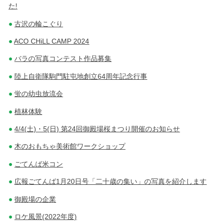
た!
古沢の輪こぐり
ACO CHiLL CAMP 2024
バラの写真コンテスト作品募集
陸上自衛隊駒門駐屯地創立64周年記念行事
蛍の幼虫放流会
植林体験
4/4(土)・5(日) 第24回御殿場桜まつり開催のお知らせ
木のおもちゃ美術館ワークショップ
ごてんば米コン
広報ごてんば1月20日号「二十歳の集い」の写真を紹介します
御殿場の企業
ロケ風景(2022年度)