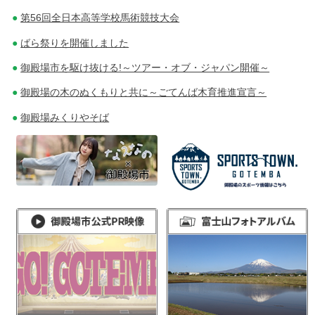
第56回全日本高等学校馬術競技大会
ばら祭りを開催しました
御殿場市を駆け抜ける!～ツアー・オブ・ジャパン開催～
御殿場の木のぬくもりと共に～ごてんば木育推進宣言～
御殿場みくりやそば