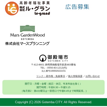
〒412-8601 静岡県御殿場市萩原483番地
TEL：0550-83-1212(代)
法人番号1000020222151
リンク・著作権・免責事項
個人情報保護
お問い合わせ
開庁日：月曜～金曜（祝日・休日、年末年始を除く）
開庁時間：午前8:30～午後5:15
（毎月第2・第4火曜日は一部窓口で午後6:45まで時間延長。)
Copyright (C)
2026 Gotemba CITY. All Rights Reserved.