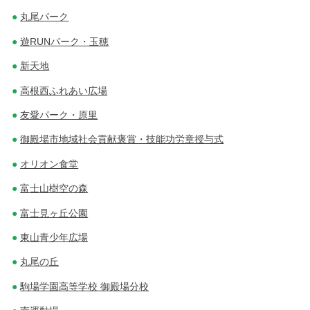
丸尾パーク
遊RUNパーク・玉穂
新天地
高根西ふれあい広場
友愛パーク・原里
御殿場市地域社会貢献褒賞・技能功労章授与式
オリオン食堂
富士山樹空の森
富士見ヶ丘公園
東山青少年広場
丸尾の丘
駒場学園高等学校 御殿場分校