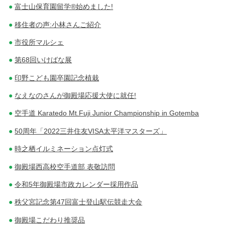
富士山保育園留学®始めました!
移住者の声:小林さんご紹介
市役所マルシェ
第68回いけばな展
印野こども園卒園記念植栽
なえなのさんが御殿場応援大使に就任!
空手道 Karatedo Mt.Fuji Junior Championship in Gotemba
50周年「2022三井住友VISA太平洋マスターズ」
時之栖イルミネーション点灯式
御殿場西高校空手道部 表敬訪問
令和5年御殿場市政カレンダー採用作品
秩父宮記念第47回富士登山駅伝競走大会
御殿場こだわり推奨品