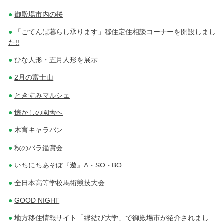
御殿場市内の桜
「ごてんば暮らし承ります」移住定住相談コーナーを開設しまし
た!!
ひな人形・五月人形を展示
2月の富士山
ときすみマルシェ
懐かしの園舎へ
木育キャラバン
秋のバラ鑑賞会
いちにちあそぼ『遊』A・SO・BO
全日本高等学校馬術競技大会
GOOD NIGHT
地方移住情報サイト「縁結び大学」で御殿場市が紹介されまし