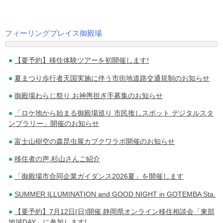
フィーリングプレイス御殿場
投
【要予約】移住体験ツアーを初開催します!
稿
夏まつり歩行者天国実施に伴う市街地道路交通規制のお知らせ
ナ
御殿場わらじ祭り お神輿担ぎ手募集のお知らせ
ビ
「ロケ地から始まる御殿場巡り 市民推しスポット デジタルスタ
ゲ
ンプラリー」開催のお知らせ
ー
富士山樹空の森昆虫展カブクワラボ開催のお知らせ
シ
移住者の声:杉山さんご紹介
ョ
「御殿場市合同企業ガイダンス2026夏」を開催します
ン
SUMMER ILLUMINATION and GOOD NIGHT in GOTEMBA Sta.
【要予約】7月12日(日)開催 静岡県オンライン移住相談会「東部
地域DAY」に参加します!