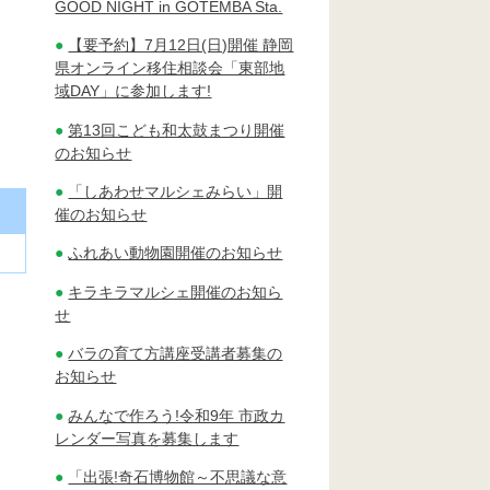
GOOD NIGHT in GOTEMBA Sta.
【要予約】7月12日(日)開催 静岡
県オンライン移住相談会「東部地
域DAY」に参加します!
第13回こども和太鼓まつり開催
のお知らせ
「しあわせマルシェみらい」開
催のお知らせ
ふれあい動物園開催のお知らせ
キラキラマルシェ開催のお知ら
せ
バラの育て方講座受講者募集の
お知らせ
みんなで作ろう!令和9年 市政カ
レンダー写真を募集します
「出張!奇石博物館～不思議な意