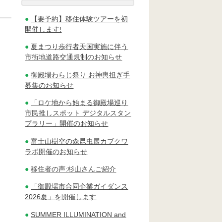
【要予約】移住体験ツアーを初
開催します!
夏まつり歩行者天国実施に伴う
市街地道路交通規制のお知らせ
御殿場わらじ祭り お神輿担ぎ手
募集のお知らせ
「ロケ地から始まる御殿場巡り
市民推しスポット デジタルスタン
プラリー」開催のお知らせ
富士山樹空の森昆虫展カブクワ
ラボ開催のお知らせ
移住者の声:杉山さんご紹介
「御殿場市合同企業ガイダンス
2026夏」を開催します
SUMMER ILLUMINATION and