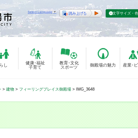
Select Language
▼
文字サイズ・
健康･福祉
教育･文化
らし
御殿場の魅力
産業･
子育て
スポーツ
ン
>
建物
>
フィーリングプレイス御殿場
>
IMG_3648