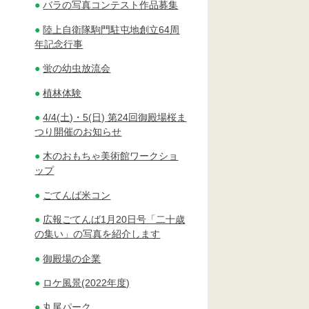
バラの写真コンテスト作品募集
陸上自衛隊駒門駐屯地創立64周
年記念行事
蛍の幼虫放流会
植林体験
4/4(土)・5(日) 第24回御殿場桜ま
つり開催のお知らせ
木のおもちゃ美術館ワークショ
ップ
ごてんば米コン
広報ごてんば1月20日号「二十歳
の集い」の写真を紹介します
御殿場の企業
ロケ風景(2022年度)
丸尾パーク