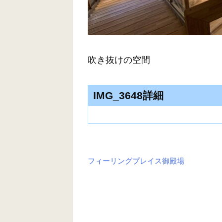
吹き抜けの空間
IMG_3648詳細
フィーリングプレイス御殿場
投
稿
ナ