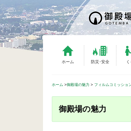
S
k
i
p
t
o
c
o
n
ホーム
防災･安全
く
t
e
n
ホーム
>
御殿場の魅力
>
フィルムコミッショ
t
御殿場の魅力