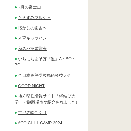
2月の富士山
ときすみマルシェ
懐かしの園舎へ
木育キャラバン
秋のバラ鑑賞会
いちにちあそぼ『遊』A・SO・
BO
全日本高等学校馬術競技大会
GOOD NIGHT
地方移住情報サイト「縁結び大
学」で御殿場市が紹介されました!
古沢の輪こぐり
ACO CHiLL CAMP 2024