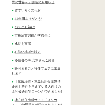
思の世界～」開催のお知らせ
皆で守ろう文化財
44年間ありがとう!
バスケも熱い!
市役所玄関前が季節色に
成長を実感
心強い地域の味方
移住者の声:安木さんご紹介
静岡まるごと移住フェアに出展
します!
【御殿場市・三島信用金庫連携
企画】移住を考えている人向けの
金利優遇住宅ローンができました!
地方移住情報サイト「ヌリカ
エ」で御殿場市が紹介されました!