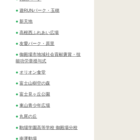
遊RUNパーク・玉穂
新天地
高根西ふれあい広場
友愛パーク・原里
御殿場市地域社会貢献褒賞・技
能功労章授与式
オリオン食堂
富士山樹空の森
富士見ヶ丘公園
東山青少年広場
丸尾の丘
駒場学園高等学校 御殿場分校
南運動場