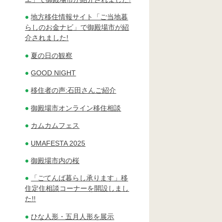
地方移住情報サイト「ご当地暮
らしのお金ナビ」で御殿場市が紹
介されました!
夏の日の観察
GOOD NIGHT
移住者の声:石田さんご紹介
御殿場市オンライン移住相談
カムカムフェス
UMAFESTA 2025
御殿場市内の桜
「ごてんば暮らし承ります」移
住定住相談コーナーを開設しまし
た!!
ひな人形・五月人形を展示