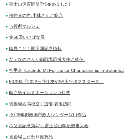
富士山保育園留学®始めました!
移住者の声:小林さんご紹介
市役所マルシェ
第68回いけばな展
印野こども園卒園記念植栽
なえなのさんが御殿場応援大使に就任!
空手道 Karatedo Mt.Fuji Junior Championship in Gotemba
50周年「2022三井住友VISA太平洋マスターズ」
時之栖イルミネーション点灯式
御殿場西高校空手道部 表敬訪問
令和5年御殿場市政カレンダー採用作品
秩父宮記念第47回富士登山駅伝競走大会
御殿場こだわり推奨品