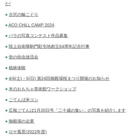
た!
古沢の輪こぐり
ACO CHiLL CAMP 2024
バラの写真コンテスト作品募集
陸上自衛隊駒門駐屯地創立64周年記念行事
蛍の幼虫放流会
植林体験
4/4(土)・5(日) 第24回御殿場桜まつり開催のお知らせ
木のおもちゃ美術館ワークショップ
ごてんば米コン
広報ごてんば1月20日号「二十歳の集い」の写真を紹介します
御殿場の企業
ロケ風景(2022年度)