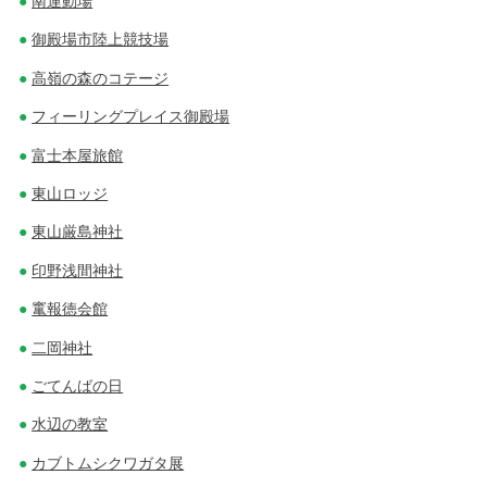
南運動場
御殿場市陸上競技場
高嶺の森のコテージ
フィーリングプレイス御殿場
富士本屋旅館
東山ロッジ
東山厳島神社
印野浅間神社
竃報徳会館
二岡神社
ごてんばの日
水辺の教室
カブトムシクワガタ展