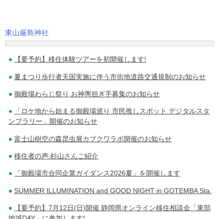
東山厳島神社
投
【要予約】移住体験ツアーを初開催します!
稿
夏まつり歩行者天国実施に伴う市街地道路交通規制のお知らせ
ナ
御殿場わらじ祭り お神輿担ぎ手募集のお知らせ
ビ
「ロケ地から始まる御殿場巡り 市民推しスポット デジタルスタ
ゲ
ンプラリー」開催のお知らせ
ー
富士山樹空の森昆虫展カブクワラボ開催のお知らせ
シ
移住者の声:杉山さんご紹介
ョ
「御殿場市合同企業ガイダンス2026夏」を開催します
ン
SUMMER ILLUMINATION and GOOD NIGHT in GOTEMBA Sta.
【要予約】7月12日(日)開催 静岡県オンライン移住相談会「東部
地域DAY」に参加します!