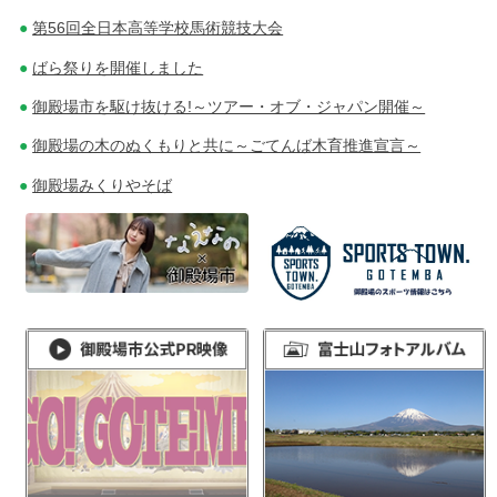
第56回全日本高等学校馬術競技大会
ばら祭りを開催しました
御殿場市を駆け抜ける!～ツアー・オブ・ジャパン開催～
御殿場の木のぬくもりと共に～ごてんば木育推進宣言～
御殿場みくりやそば