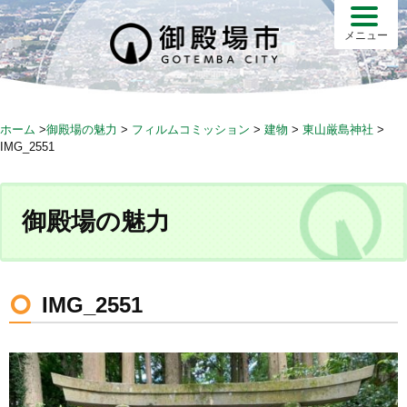
S
k
メニュー
i
p
t
o
ホーム
>
御殿場の魅力
>
フィルムコミッション
>
建物
>
東山厳島神社
>
c
IMG_2551
o
n
t
御殿場の魅力
e
n
t
IMG_2551