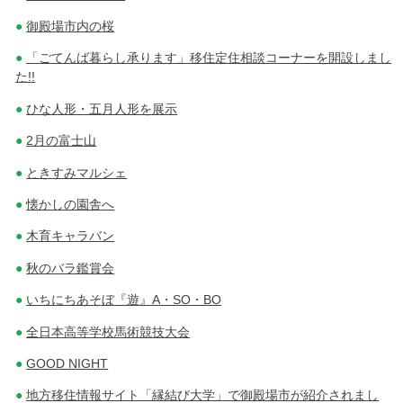
御殿場市内の桜
「ごてんば暮らし承ります」移住定住相談コーナーを開設しまし
た!!
ひな人形・五月人形を展示
2月の富士山
ときすみマルシェ
懐かしの園舎へ
木育キャラバン
秋のバラ鑑賞会
いちにちあそぼ『遊』A・SO・BO
全日本高等学校馬術競技大会
GOOD NIGHT
地方移住情報サイト「縁結び大学」で御殿場市が紹介されまし