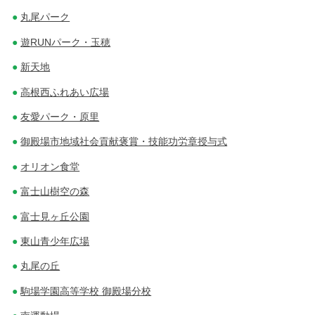
丸尾パーク
遊RUNパーク・玉穂
新天地
高根西ふれあい広場
友愛パーク・原里
御殿場市地域社会貢献褒賞・技能功労章授与式
オリオン食堂
富士山樹空の森
富士見ヶ丘公園
東山青少年広場
丸尾の丘
駒場学園高等学校 御殿場分校