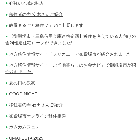
心強い地域の味方
移住者の声:安木さんご紹介
静岡まるごと移住フェアに出展します!
【御殿場市・三島信用金庫連携企画】移住を考えている人向けの
金利優遇住宅ローンができました!
地方移住情報サイト「ヌリカエ」で御殿場市が紹介されました!
地方移住情報サイト「ご当地暮らしのお金ナビ」で御殿場市が紹
介されました!
夏の日の観察
GOOD NIGHT
移住者の声:石田さんご紹介
御殿場市オンライン移住相談
カムカムフェス
UMAFESTA 2025