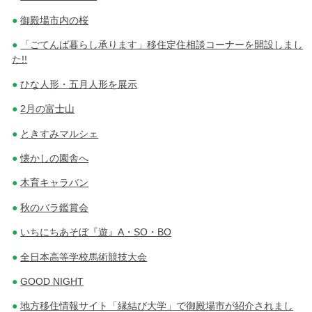
御殿場市内の桜
「ごてんば暮らし承ります」移住定住相談コーナーを開設しまし
た!!
ひな人形・五月人形を展示
2月の富士山
ときすみマルシェ
懐かしの園舎へ
木育キャラバン
秋のバラ鑑賞会
いちにちあそぼ『遊』A・SO・BO
全日本高等学校馬術競技大会
GOOD NIGHT
地方移住情報サイト「縁結び大学」で御殿場市が紹介されまし