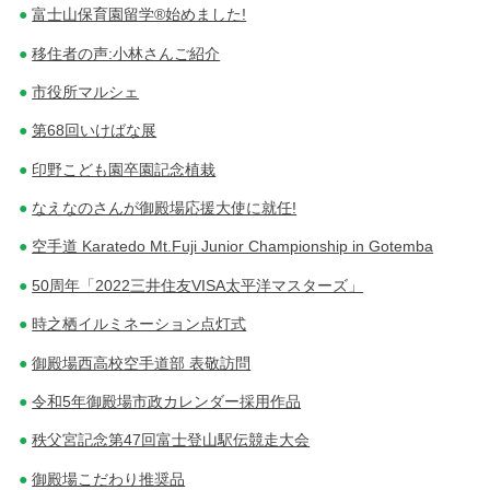
富士山保育園留学®始めました!
移住者の声:小林さんご紹介
市役所マルシェ
第68回いけばな展
印野こども園卒園記念植栽
なえなのさんが御殿場応援大使に就任!
空手道 Karatedo Mt.Fuji Junior Championship in Gotemba
50周年「2022三井住友VISA太平洋マスターズ」
時之栖イルミネーション点灯式
御殿場西高校空手道部 表敬訪問
令和5年御殿場市政カレンダー採用作品
秩父宮記念第47回富士登山駅伝競走大会
御殿場こだわり推奨品