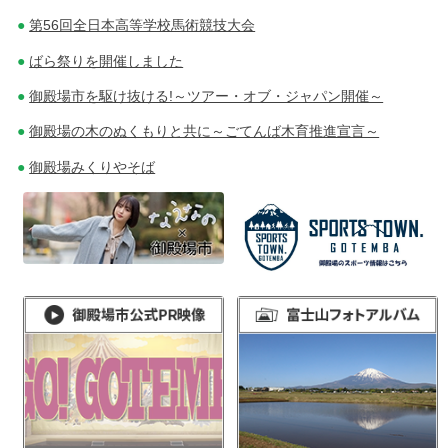
第56回全日本高等学校馬術競技大会
ばら祭りを開催しました
御殿場市を駆け抜ける!～ツアー・オブ・ジャパン開催～
御殿場の木のぬくもりと共に～ごてんば木育推進宣言～
御殿場みくりやそば