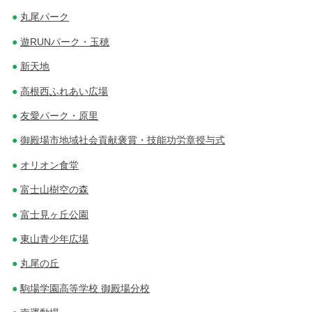
丸尾パーク
遊RUNパーク・玉穂
新天地
高根西ふれあい広場
友愛パーク・原里
御殿場市地域社会貢献褒賞・技能功労章授与式
オリオン食堂
富士山樹空の森
富士見ヶ丘公園
東山青少年広場
丸尾の丘
駒場学園高等学校 御殿場分校