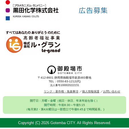
〒412-8601 静岡県御殿場市萩原483番地
TEL：0550-83-1212(代)
法人番号1000020222151
リンク・著作権・免責事項
個人情報保護
お問い合わせ
開庁日：月曜～金曜（祝日・休日、年末年始を除く）
開庁時間：午前8:30～午後5:15
（毎月第2・第4火曜日は一部窓口で午後6:45まで時間延長。)
Copyright (C)
2026 Gotemba CITY. All Rights Reserved.