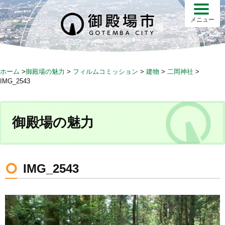
S
k
メニュー
i
p
t
o
ホーム
>
御殿場の魅力
>
フィルムコミッション
>
建物
>
二岡神社
>
c
IMG_2543
o
n
t
御殿場の魅力
e
n
t
IMG_2543