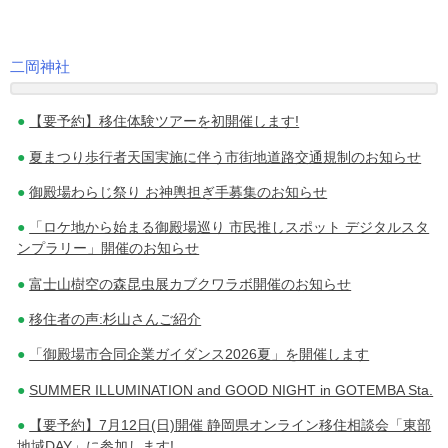
二岡神社
投
【要予約】移住体験ツアーを初開催します!
稿
夏まつり歩行者天国実施に伴う市街地道路交通規制のお知らせ
ナ
御殿場わらじ祭り お神輿担ぎ手募集のお知らせ
ビ
「ロケ地から始まる御殿場巡り 市民推しスポット デジタルスタ
ゲ
ンプラリー」開催のお知らせ
ー
富士山樹空の森昆虫展カブクワラボ開催のお知らせ
シ
移住者の声:杉山さんご紹介
ョ
「御殿場市合同企業ガイダンス2026夏」を開催します
ン
SUMMER ILLUMINATION and GOOD NIGHT in GOTEMBA Sta.
【要予約】7月12日(日)開催 静岡県オンライン移住相談会「東部
地域DAY」に参加します!