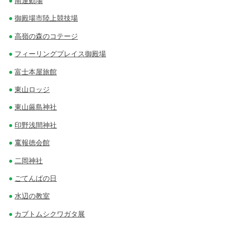
南運動場
御殿場市陸上競技場
高嶺の森のコテージ
フィーリングプレイス御殿場
富士本屋旅館
東山ロッジ
東山厳島神社
印野浅間神社
竃報徳会館
二岡神社
ごてんばの日
水辺の教室
カブトムシクワガタ展