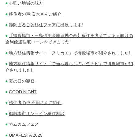
心強い地域の味方
移住者の声:安木さんご紹介
静岡まるごと移住フェアに出展します!
【御殿場市・三島信用金庫連携企画】移住を考えている人向けの
金利優遇住宅ローンができました!
地方移住情報サイト「ヌリカエ」で御殿場市が紹介されました!
地方移住情報サイト「ご当地暮らしのお金ナビ」で御殿場市が紹
介されました!
夏の日の観察
GOOD NIGHT
移住者の声:石田さんご紹介
御殿場市オンライン移住相談
カムカムフェス
UMAFESTA 2025