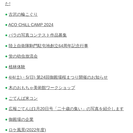
た!
古沢の輪こぐり
ACO CHiLL CAMP 2024
バラの写真コンテスト作品募集
陸上自衛隊駒門駐屯地創立64周年記念行事
蛍の幼虫放流会
植林体験
4/4(土)・5(日) 第24回御殿場桜まつり開催のお知らせ
木のおもちゃ美術館ワークショップ
ごてんば米コン
広報ごてんば1月20日号「二十歳の集い」の写真を紹介します
御殿場の企業
ロケ風景(2022年度)