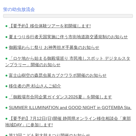
蛍の幼虫放流会
投
【要予約】移住体験ツアーを初開催します!
稿
夏まつり歩行者天国実施に伴う市街地道路交通規制のお知らせ
ナ
御殿場わらじ祭り お神輿担ぎ手募集のお知らせ
ビ
「ロケ地から始まる御殿場巡り 市民推しスポット デジタルスタ
ゲ
ンプラリー」開催のお知らせ
ー
富士山樹空の森昆虫展カブクワラボ開催のお知らせ
シ
移住者の声:杉山さんご紹介
ョ
「御殿場市合同企業ガイダンス2026夏」を開催します
ン
SUMMER ILLUMINATION and GOOD NIGHT in GOTEMBA Sta.
【要予約】7月12日(日)開催 静岡県オンライン移住相談会「東部
地域DAY」に参加します!
第13回こども和太鼓まつり開催のお知らせ