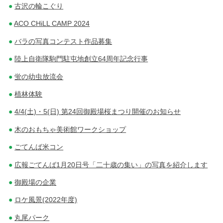
古沢の輪こぐり
ACO CHiLL CAMP 2024
バラの写真コンテスト作品募集
陸上自衛隊駒門駐屯地創立64周年記念行事
蛍の幼虫放流会
植林体験
4/4(土)・5(日) 第24回御殿場桜まつり開催のお知らせ
木のおもちゃ美術館ワークショップ
ごてんば米コン
広報ごてんば1月20日号「二十歳の集い」の写真を紹介します
御殿場の企業
ロケ風景(2022年度)
丸尾パーク