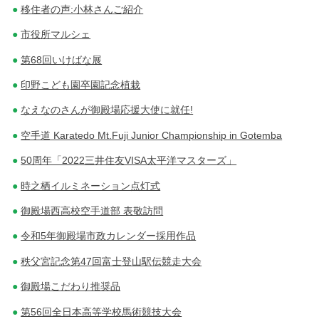
移住者の声:小林さんご紹介
市役所マルシェ
第68回いけばな展
印野こども園卒園記念植栽
なえなのさんが御殿場応援大使に就任!
空手道 Karatedo Mt.Fuji Junior Championship in Gotemba
50周年「2022三井住友VISA太平洋マスターズ」
時之栖イルミネーション点灯式
御殿場西高校空手道部 表敬訪問
令和5年御殿場市政カレンダー採用作品
秩父宮記念第47回富士登山駅伝競走大会
御殿場こだわり推奨品
第56回全日本高等学校馬術競技大会