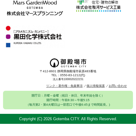
〒412-8601 静岡県御殿場市萩原483番地
TEL：0550-83-1212(代)
法人番号1000020222151
リンク・著作権・免責事項
個人情報保護
お問い合わせ
開庁日：月曜～金曜（祝日・休日、年末年始を除く）
開庁時間：午前8:30～午後5:15
（毎月第2・第4火曜日は一部窓口で午後6:45まで時間延長。)
Copyright (C)
2026 Gotemba CITY. All Rights Reserved.