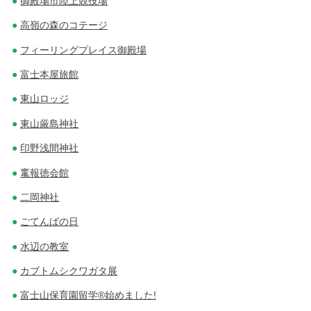
御殿場市陸上競技場
高嶺の森のコテージ
フィーリングプレイス御殿場
富士本屋旅館
東山ロッジ
東山厳島神社
印野浅間神社
竃報徳会館
二岡神社
ごてんばの日
水辺の教室
カブトムシクワガタ展
富士山保育園留学®始めました!