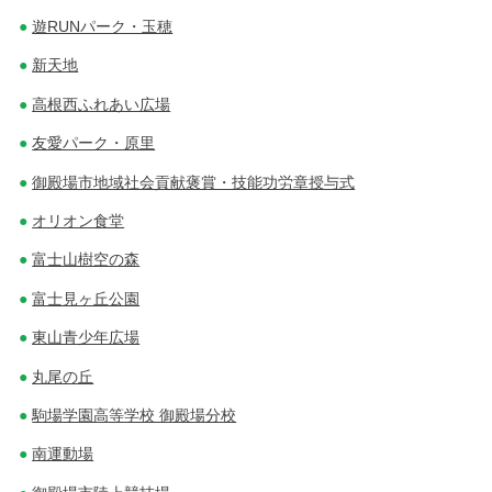
遊RUNパーク・玉穂
新天地
高根西ふれあい広場
友愛パーク・原里
御殿場市地域社会貢献褒賞・技能功労章授与式
オリオン食堂
富士山樹空の森
富士見ヶ丘公園
東山青少年広場
丸尾の丘
駒場学園高等学校 御殿場分校
南運動場