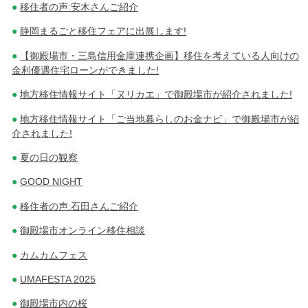
移住者の声:安木さんご紹介
静岡まるごと移住フェアに出展します!
【御殿場市・三島信用金庫連携企画】移住を考えている人向けの
金利優遇住宅ローンができました!
地方移住情報サイト「ヌリカエ」で御殿場市が紹介されました!
地方移住情報サイト「ご当地暮らしのお金ナビ」で御殿場市が紹
介されました!
夏の日の観察
GOOD NIGHT
移住者の声:石田さんご紹介
御殿場市オンライン移住相談
カムカムフェス
UMAFESTA 2025
御殿場市内の桜