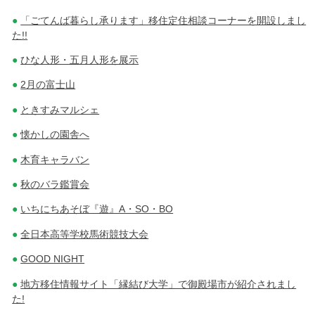
「ごてんば暮らし承ります」移住定住相談コーナーを開設しまし
た!!
ひな人形・五月人形を展示
2月の富士山
ときすみマルシェ
懐かしの園舎へ
木育キャラバン
秋のバラ鑑賞会
いちにちあそぼ『遊』A・SO・BO
全日本高等学校馬術競技大会
GOOD NIGHT
地方移住情報サイト「縁結び大学」で御殿場市が紹介されまし
た!