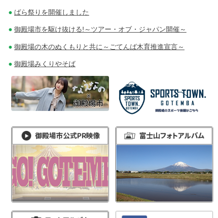
ばら祭りを開催しました
御殿場市を駆け抜ける!～ツアー・オブ・ジャパン開催～
御殿場の木のぬくもりと共に～ごてんば木育推進宣言～
御殿場みくりやそば