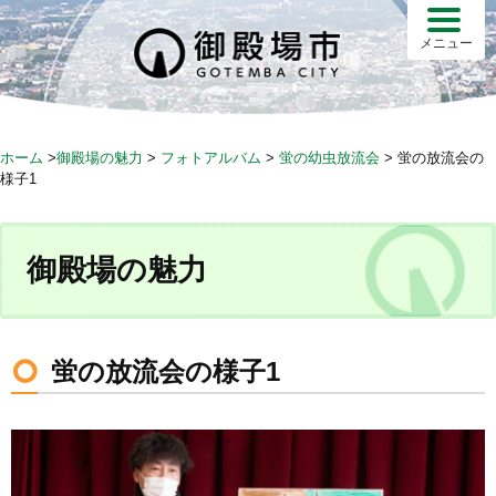
S
k
メニュー
i
p
t
o
ホーム
>
御殿場の魅力
>
フォトアルバム
>
蛍の幼虫放流会
>
蛍の放流会の
c
様子1
o
n
t
御殿場の魅力
e
n
t
蛍の放流会の様子1