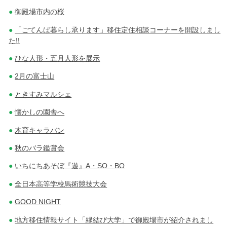
御殿場市内の桜
「ごてんば暮らし承ります」移住定住相談コーナーを開設しまし
た!!
ひな人形・五月人形を展示
2月の富士山
ときすみマルシェ
懐かしの園舎へ
木育キャラバン
秋のバラ鑑賞会
いちにちあそぼ『遊』A・SO・BO
全日本高等学校馬術競技大会
GOOD NIGHT
地方移住情報サイト「縁結び大学」で御殿場市が紹介されまし