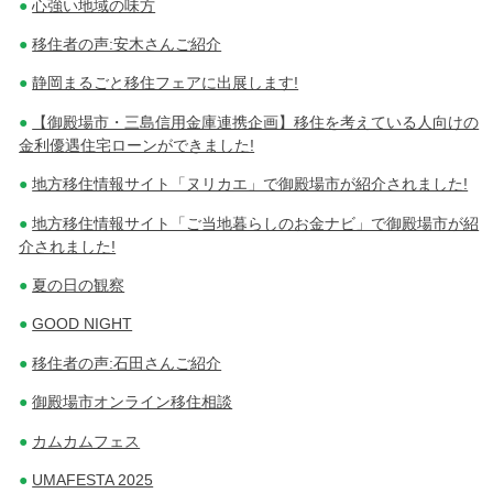
心強い地域の味方
移住者の声:安木さんご紹介
静岡まるごと移住フェアに出展します!
【御殿場市・三島信用金庫連携企画】移住を考えている人向けの
金利優遇住宅ローンができました!
地方移住情報サイト「ヌリカエ」で御殿場市が紹介されました!
地方移住情報サイト「ご当地暮らしのお金ナビ」で御殿場市が紹
介されました!
夏の日の観察
GOOD NIGHT
移住者の声:石田さんご紹介
御殿場市オンライン移住相談
カムカムフェス
UMAFESTA 2025