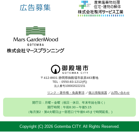
〒412-8601 静岡県御殿場市萩原483番地
TEL：0550-83-1212(代)
法人番号1000020222151
リンク・著作権・免責事項
個人情報保護
お問い合わせ
開庁日：月曜～金曜（祝日・休日、年末年始を除く）
開庁時間：午前8:30～午後5:15
（毎月第2・第4火曜日は一部窓口で午後6:45まで時間延長。)
Copyright (C)
2026 Gotemba CITY. All Rights Reserved.