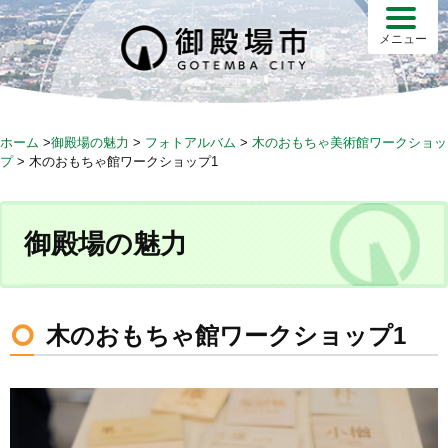
S
k
メニュー
i
p
t
o
ホーム
>
御殿場の魅力
>
フォトアルバム
>
木のおもちゃ美術館ワークショッ
c
プ
>
木のおもちゃ館ワークショップ1
o
n
t
御殿場の魅力
e
n
t
木のおもちゃ館ワークショップ1