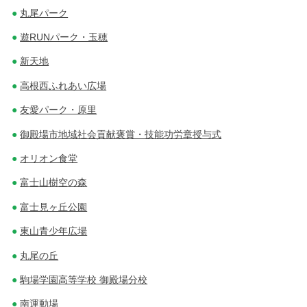
丸尾パーク
遊RUNパーク・玉穂
新天地
高根西ふれあい広場
友愛パーク・原里
御殿場市地域社会貢献褒賞・技能功労章授与式
オリオン食堂
富士山樹空の森
富士見ヶ丘公園
東山青少年広場
丸尾の丘
駒場学園高等学校 御殿場分校
南運動場