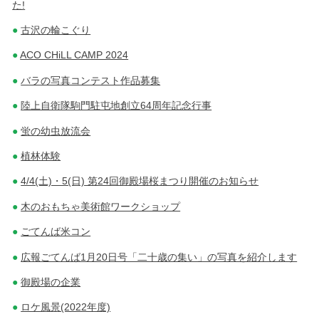
た!
古沢の輪こぐり
ACO CHiLL CAMP 2024
バラの写真コンテスト作品募集
陸上自衛隊駒門駐屯地創立64周年記念行事
蛍の幼虫放流会
植林体験
4/4(土)・5(日) 第24回御殿場桜まつり開催のお知らせ
木のおもちゃ美術館ワークショップ
ごてんば米コン
広報ごてんば1月20日号「二十歳の集い」の写真を紹介します
御殿場の企業
ロケ風景(2022年度)