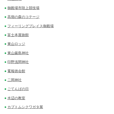
御殿場市陸上競技場
高嶺の森のコテージ
フィーリングプレイス御殿場
富士本屋旅館
東山ロッジ
東山厳島神社
印野浅間神社
竃報徳会館
二岡神社
ごてんばの日
水辺の教室
カブトムシクワガタ展