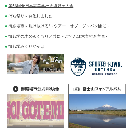
第56回全日本高等学校馬術競技大会
ばら祭りを開催しました
御殿場市を駆け抜ける!～ツアー・オブ・ジャパン開催～
御殿場の木のぬくもりと共に～ごてんば木育推進宣言～
御殿場みくりやそば