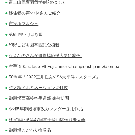
富士山保育園留学®始めました!
移住者の声:小林さんご紹介
市役所マルシェ
第68回いけばな展
印野こども園卒園記念植栽
なえなのさんが御殿場応援大使に就任!
空手道 Karatedo Mt.Fuji Junior Championship in Gotemba
50周年「2022三井住友VISA太平洋マスターズ」
時之栖イルミネーション点灯式
御殿場西高校空手道部 表敬訪問
令和5年御殿場市政カレンダー採用作品
秩父宮記念第47回富士登山駅伝競走大会
御殿場こだわり推奨品