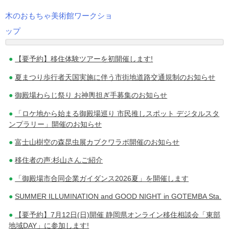
木のおもちゃ美術館ワークショ
投
ップ
稿
【要予約】移住体験ツアーを初開催します!
ナ
夏まつり歩行者天国実施に伴う市街地道路交通規制のお知らせ
ビ
御殿場わらじ祭り お神輿担ぎ手募集のお知らせ
ゲ
「ロケ地から始まる御殿場巡り 市民推しスポット デジタルスタ
ー
ンプラリー」開催のお知らせ
シ
富士山樹空の森昆虫展カブクワラボ開催のお知らせ
移住者の声:杉山さんご紹介
ョ
「御殿場市合同企業ガイダンス2026夏」を開催します
ン
SUMMER ILLUMINATION and GOOD NIGHT in GOTEMBA Sta.
【要予約】7月12日(日)開催 静岡県オンライン移住相談会「東部
地域DAY」に参加します!