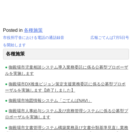
Posted in
各種施策
市役所庁舎における電話の通話録音
広報ごてんば7月5日号
投
を開始します
各種施策
稿
ナ
御殿場市児童相談システム導入業務委託に係る公募型プロポーザ
ルを実施します
ビ
御殿場市DX推進ビジョン策定支援業務委託に係る公募型プロポ
ゲ
ーザルを実施します【終了しました】
ー
御殿場市地図情報システム「ごてんばNAVI」
シ
御殿場市人事給与システム及び庶務管理システムに係る公募型プ
ロポーザルを実施します
ョ
御殿場市文書管理システム構築業務及び文書分類基準見直し業務