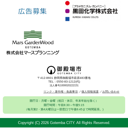
〒412-8601 静岡県御殿場市萩原483番地
TEL：0550-83-1212(代)
法人番号1000020222151
リンク・著作権・免責事項
個人情報保護
お問い合わせ
開庁日：月曜～金曜（祝日・休日、年末年始を除く）
開庁時間：午前8:30～午後5:15
（毎月第2・第4火曜日は一部窓口で午後6:45まで時間延長。)
Copyright (C)
2026 Gotemba CITY. All Rights Reserved.