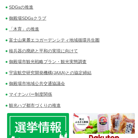
SDGsの推進
御殿場SDGsクラブ
「木育」の推進
富士山東麓エコガーデンシティ地域循環共生圏
核兵器の廃絶と平和の実現に向けて
御殿場市観光戦略プラン・観光実態調査
宇宙航空研究開発機構(JAXA)との協定締結
御殿場市地域公共交通協議会
マイナンバー制度関係
観光ハブ都市づくりの推進