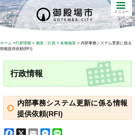
S
k
メニュー
i
p
t
o
ホーム
>
行政情報
>
施策・計画
>
各種施策
>
内部事務システム更新に係る
c
情報提供依頼(RFI)
o
n
t
行政情報
e
n
t
内部事務システム更新に係る情報
提供依頼(RFI)
F
X
E
M
Li