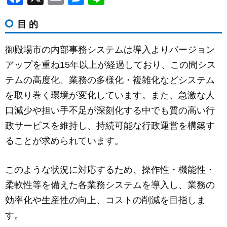
a
m
e
n
目 的
c
ail
ss
e
e
e
御殿場市の内部事務システムは導入よりバージョン
b
n
アップを重ね15年以上が経過しており、この間シス
o
g
テムの高度化、業務の多様化・複雑化などシステム
o
er
を取り巻く環境が変化しています。また、急激な人
k
口減少や担い手不足が深刻化する中でも質の高い行
政サービスを維持し、持続可能な行政運営を構築す
ることが求められています。
このような状況に対応するため、操作性・機能性・
柔軟性等を備えた各業務システムを導入し、業務の
効率化や生産性の向上、コストの削減を目指しま
す。