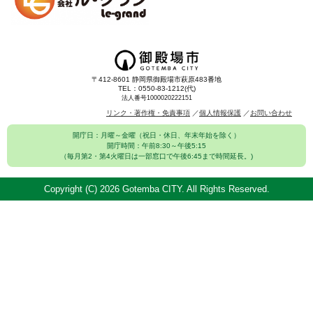
〒412-8601 静岡県御殿場市萩原483番地
TEL：0550-83-1212(代)
法人番号1000020222151
リンク・著作権・免責事項
個人情報保護
お問い合わせ
開庁日：月曜～金曜（祝日・休日、年末年始を除く）
開庁時間：午前8:30～午後5:15
（毎月第2・第4火曜日は一部窓口で午後6:45まで時間延長。)
Copyright (C)
2026 Gotemba CITY. All Rights Reserved.