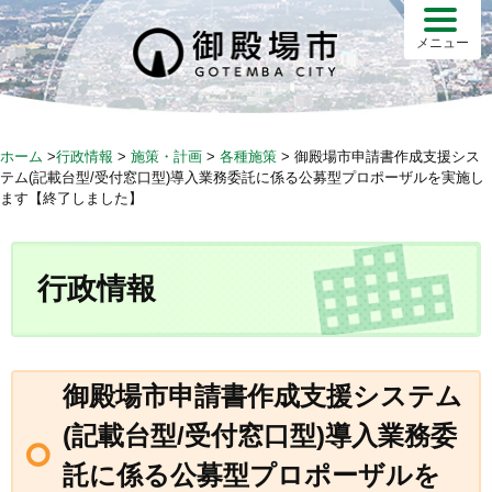
S
k
メニュー
i
p
t
o
ホーム
>
行政情報
>
施策・計画
>
各種施策
>
御殿場市申請書作成支援シス
c
テム(記載台型/受付窓口型)導入業務委託に係る公募型プロポーザルを実施し
o
ます【終了しました】
n
t
e
行政情報
n
t
御殿場市申請書作成支援システム
(記載台型/受付窓口型)導入業務委
託に係る公募型プロポーザルを