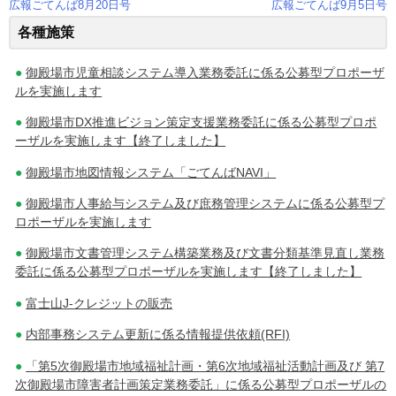
広報ごてんば8月20日号
広報ごてんば9月5日号
投
各種施策
稿
御殿場市児童相談システム導入業務委託に係る公募型プロポーザ
ナ
ルを実施します
御殿場市DX推進ビジョン策定支援業務委託に係る公募型プロポ
ビ
ーザルを実施します【終了しました】
ゲ
御殿場市地図情報システム「ごてんばNAVI」
ー
御殿場市人事給与システム及び庶務管理システムに係る公募型プ
ロポーザルを実施します
シ
御殿場市文書管理システム構築業務及び文書分類基準見直し業務
ョ
委託に係る公募型プロポーザルを実施します【終了しました】
ン
富士山J-クレジットの販売
内部事務システム更新に係る情報提供依頼(RFI)
「第5次御殿場市地域福祉計画・第6次地域福祉活動計画及び 第7
次御殿場市障害者計画策定業務委託」に係る公募型プロポーザルの