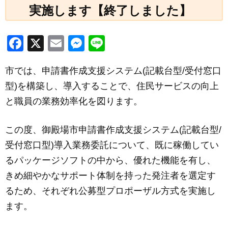
実施します【終了しました】
F
X
E
M
Li
a
m
e
n
市では、申請書作成支援システム(記載台型/受付窓口
c
ail
ss
e
型)を構築し、導入することで、住民サービスの向上
e
e
と職員の業務効率化を図ります。
b
n
o
g
この度、御殿場市申請書作成支援システム(記載台型/
o
er
受付窓口型)導入業務委託について、既に稼働してい
k
るパッケージソフトの中から、優れた機能を有し、
きめ細やかなサポート体制を持った発注者を選定す
るため、それぞれ公募型プロポーザル方式を実施し
ます。