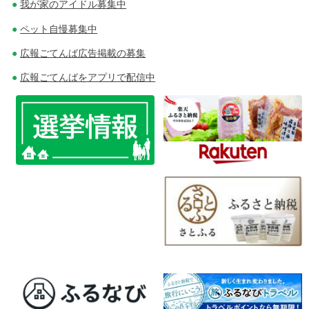
我が家のアイドル募集中
ビ
ペット自慢募集中
ゲ
広報ごてんば広告掲載の募集
ー
広報ごてんばをアプリで配信中
シ
ョ
ン