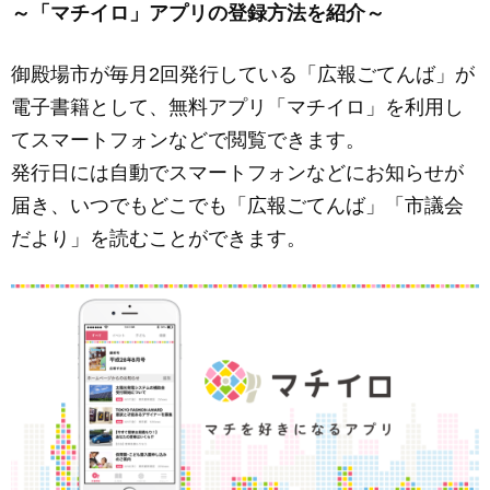
～「マチイロ」アプリの登録方法を紹介～
c
ail
ss
e
e
e
御殿場市が毎月2回発行している「広報ごてんば」が
b
n
電子書籍として、無料アプリ「マチイロ」を利用し
o
g
てスマートフォンなどで閲覧できます。
o
er
発行日には自動でスマートフォンなどにお知らせが
k
届き、いつでもどこでも「広報ごてんば」「市議会
だより」を読むことができます。