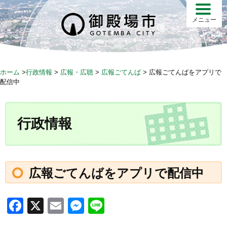
S
k
メニュー
i
p
t
o
ホーム
>
行政情報
>
広報・広聴
>
広報ごてんば
>
広報ごてんばをアプリで
c
配信中
o
n
t
行政情報
e
n
t
広報ごてんばをアプリで配信中
F
X
E
M
Li
a
m
e
n