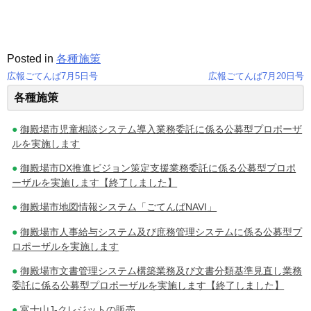
Posted in
各種施策
広報ごてんば7月5日号
広報ごてんば7月20日号
投
各種施策
稿
御殿場市児童相談システム導入業務委託に係る公募型プロポーザ
ナ
ルを実施します
御殿場市DX推進ビジョン策定支援業務委託に係る公募型プロポ
ビ
ーザルを実施します【終了しました】
ゲ
御殿場市地図情報システム「ごてんばNAVI」
ー
御殿場市人事給与システム及び庶務管理システムに係る公募型プ
ロポーザルを実施します
シ
御殿場市文書管理システム構築業務及び文書分類基準見直し業務
ョ
委託に係る公募型プロポーザルを実施します【終了しました】
ン
富士山J-クレジットの販売