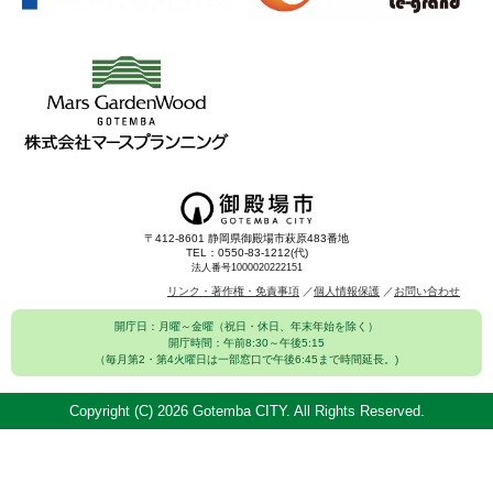
〒412-8601 静岡県御殿場市萩原483番地
TEL：0550-83-1212(代)
法人番号1000020222151
リンク・著作権・免責事項
個人情報保護
お問い合わせ
開庁日：月曜～金曜（祝日・休日、年末年始を除く）
開庁時間：午前8:30～午後5:15
（毎月第2・第4火曜日は一部窓口で午後6:45まで時間延長。)
Copyright (C)
2026 Gotemba CITY. All Rights Reserved.