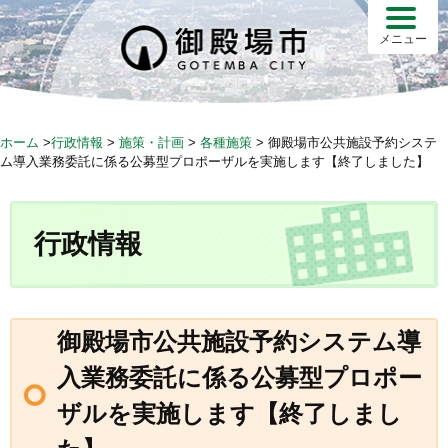
S
k
メニュー
i
p
t
o
ホーム
>
行政情報
>
施策・計画
>
各種施策
>
御殿場市公共施設予約システ
c
ム導入業務委託に係る公募型プロポーザルを実施します【終了しました】
o
n
t
行政情報
e
n
t
御殿場市公共施設予約システム導
入業務委託に係る公募型プロポー
ザルを実施します【終了しまし