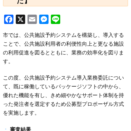
た】
F
X
E
M
Li
a
m
e
n
市では、公共施設予約システムを構築し、導入する
c
ail
ss
e
ことで、公共施設利用者の利便性向上と更なる施設
e
e
の利用促進を図るとともに、業務の効率化を図りま
b
n
す。
o
g
o
er
この度、公共施設予約システム導入業務委託につい
k
て、既に稼働しているパッケージソフトの中から、
優れた機能を有し、きめ細やかなサポート体制を持
った発注者を選定するため公募型プロポーザル方式
を実施します。
審査結果