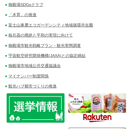
御殿場SDGsクラブ
「木育」の推進
富士山東麓エコガーデンシティ地域循環共生圏
核兵器の廃絶と平和の実現に向けて
御殿場市観光戦略プラン・観光実態調査
宇宙航空研究開発機構(JAXA)との協定締結
御殿場市地域公共交通協議会
マイナンバー制度関係
観光ハブ都市づくりの推進