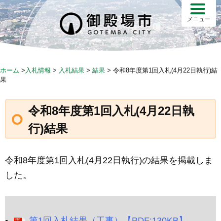
Skip
to
メニュー
content
ホーム
>
入札情報
>
入札結果
>
結果
>
令和8年度第1回入札(4月22日執行)結
果
令和8年度第1回入札(4月22日執
行)結果
令和8年度第1回入札(4月22日執行)の結果を掲載しま
した。
第1回入札結果（工事）【PDF:130KB】