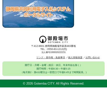
〒412-8601 静岡県御殿場市萩原483番地
TEL：0550-83-1212(代)
法人番号1000020222151
リンク・著作権・免責事項
個人情報保護
お問い合わせ
開庁日：月曜～金曜（祝日・休日、年末年始を除く）
開庁時間：午前8:30～午後5:15
（毎月第2・第4火曜日は一部窓口で午後6:45まで時間延長。)
©
2026 Gotemba CITY. All Rights Reserved.