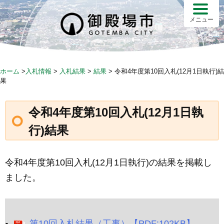
Skip
to
メニュー
content
ホーム
>
入札情報
>
入札結果
>
結果
>
令和4年度第10回入札(12月1日執行)結
果
令和4年度第10回入札(12月1日執
行)結果
令和4年度第10回入札(12月1日執行)の結果を掲載し
ました。
第10回入札結果（工事）【PDF:102KB】