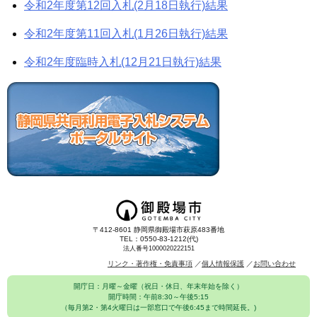
令和2年度第12回入札(2月18日執行)結果
令和2年度第11回入札(1月26日執行)結果
令和2年度臨時入札(12月21日執行)結果
〒412-8601 静岡県御殿場市萩原483番地
TEL：0550-83-1212(代)
法人番号1000020222151
リンク・著作権・免責事項
個人情報保護
お問い合わせ
開庁日：月曜～金曜（祝日・休日、年末年始を除く）
開庁時間：午前8:30～午後5:15
（毎月第2・第4火曜日は一部窓口で午後6:45まで時間延長。)