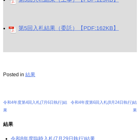
第5回入札結果（委託）【PDF:162KB】
Posted in
結果
令和4年度第4回入札(7月6日執行)結
令和4年度第6回入札(8月24日執行)結
投
果
果
稿
結果
ナ
令和8年度臨時入札(7月29日執行)結果
ビ