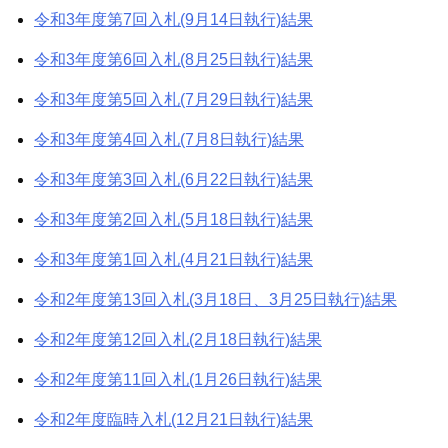
令和3年度第7回入札(9月14日執行)結果
令和3年度第6回入札(8月25日執行)結果
令和3年度第5回入札(7月29日執行)結果
令和3年度第4回入札(7月8日執行)結果
令和3年度第3回入札(6月22日執行)結果
令和3年度第2回入札(5月18日執行)結果
令和3年度第1回入札(4月21日執行)結果
令和2年度第13回入札(3月18日、3月25日執行)結果
令和2年度第12回入札(2月18日執行)結果
令和2年度第11回入札(1月26日執行)結果
令和2年度臨時入札(12月21日執行)結果