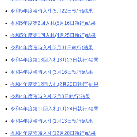
令和5年度臨時入札(5月22日執行)結果
令和5年度第2回入札(5月16日執行)結果
令和5年度第1回入札(4月25日執行)結果
令和4年度臨時入札(3月31日執行)結果
令和4年度第13回入札(3月23日執行)結果
令和4年度臨時入札(3月16日執行)結果
令和4年度第12回入札(2月20日執行)結果
令和4年度臨時入札(2月3日執行)結果
令和4年度第11回入札(1月24日執行)結果
令和4年度臨時入札(1月13日執行)結果
令和4年度臨時入札(12月20日執行)結果