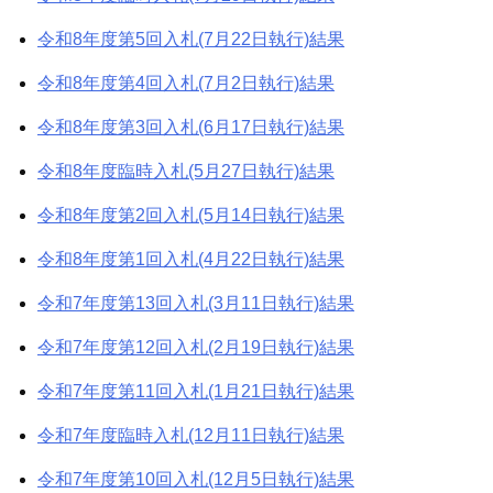
ゲ
令和8年度第5回入札(7月22日執行)結果
ー
令和8年度第4回入札(7月2日執行)結果
シ
令和8年度第3回入札(6月17日執行)結果
ョ
令和8年度臨時入札(5月27日執行)結果
ン
令和8年度第2回入札(5月14日執行)結果
令和8年度第1回入札(4月22日執行)結果
令和7年度第13回入札(3月11日執行)結果
令和7年度第12回入札(2月19日執行)結果
令和7年度第11回入札(1月21日執行)結果
令和7年度臨時入札(12月11日執行)結果
令和7年度第10回入札(12月5日執行)結果