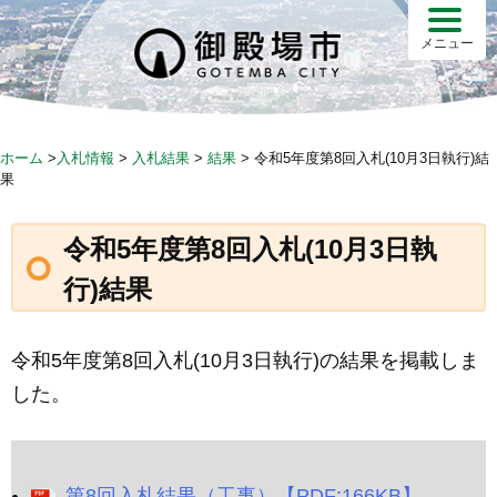
Skip
to
メニュー
content
ホーム
>
入札情報
>
入札結果
>
結果
>
令和5年度第8回入札(10月3日執行)結
果
令和5年度第8回入札(10月3日執
行)結果
令和5年度第8回入札(10月3日執行)の結果を掲載しま
した。
第8回入札結果（工事）【PDF:166KB】