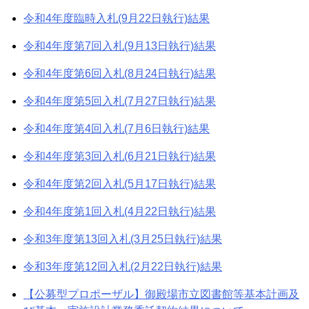
令和4年度臨時入札(9月22日執行)結果
令和4年度第7回入札(9月13日執行)結果
令和4年度第6回入札(8月24日執行)結果
令和4年度第5回入札(7月27日執行)結果
令和4年度第4回入札(7月6日執行)結果
令和4年度第3回入札(6月21日執行)結果
令和4年度第2回入札(5月17日執行)結果
令和4年度第1回入札(4月22日執行)結果
令和3年度第13回入札(3月25日執行)結果
令和3年度第12回入札(2月22日執行)結果
【公募型プロポーザル】御殿場市立図書館等基本計画及