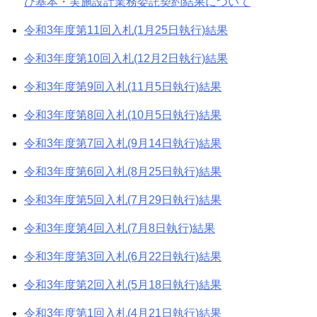
び基本・実施設計業務委託契約結果について
令和3年度第11回入札(1月25日執行)結果
令和3年度第10回入札(12月2日執行)結果
令和3年度第9回入札(11月5日執行)結果
令和3年度第8回入札(10月5日執行)結果
令和3年度第7回入札(9月14日執行)結果
令和3年度第6回入札(8月25日執行)結果
令和3年度第5回入札(7月29日執行)結果
令和3年度第4回入札(7月8日執行)結果
令和3年度第3回入札(6月22日執行)結果
令和3年度第2回入札(5月18日執行)結果
令和3年度第1回入札(4月21日執行)結果