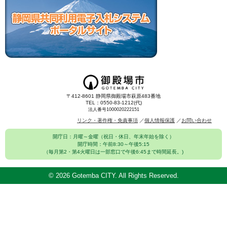
〒412-8601 静岡県御殿場市萩原483番地
TEL：0550-83-1212(代)
法人番号1000020222151
リンク・著作権・免責事項
個人情報保護
お問い合わせ
開庁日：月曜～金曜（祝日・休日、年末年始を除く）
開庁時間：午前8:30～午後5:15
（毎月第2・第4火曜日は一部窓口で午後6:45まで時間延長。)
©
2026 Gotemba CITY. All Rights Reserved.