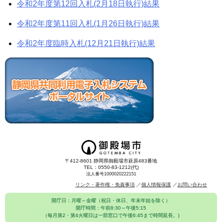
令和2年度第12回入札(2月18日執行)結果
令和2年度第11回入札(1月26日執行)結果
令和2年度臨時入札(12月21日執行)結果
〒412-8601 静岡県御殿場市萩原483番地
TEL：0550-83-1212(代)
法人番号1000020222151
リンク・著作権・免責事項
個人情報保護
お問い合わせ
開庁日：月曜～金曜（祝日・休日、年末年始を除く）
開庁時間：午前8:30～午後5:15
（毎月第2・第4火曜日は一部窓口で午後6:45まで時間延長。)