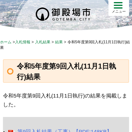
Skip
to
メニュー
content
ホーム
>
入札情報
>
入札結果
>
結果
>
令和5年度第9回入札(11月1日執行)結
果
令和5年度第9回入札(11月1日執
行)結果
令和5年度第9回入札(11月1日執行)の結果を掲載しま
した。
第9回入札結果（工事）【PDF:148KB】