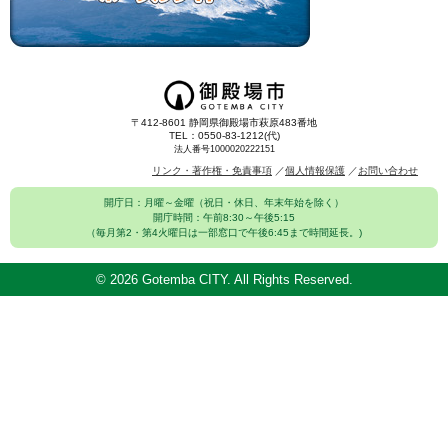
〒412-8601 静岡県御殿場市萩原483番地
TEL：0550-83-1212(代)
法人番号1000020222151
リンク・著作権・免責事項
個人情報保護
お問い合わせ
開庁日：月曜～金曜（祝日・休日、年末年始を除く）
開庁時間：午前8:30～午後5:15
（毎月第2・第4火曜日は一部窓口で午後6:45まで時間延長。)
©
2026 Gotemba CITY. All Rights Reserved.