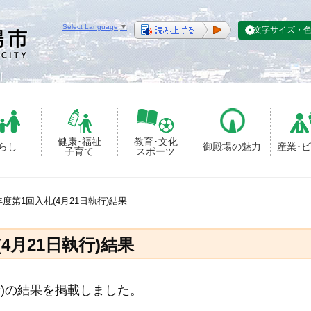
Select Language
▼
文字サイズ・
健康･福祉
教育･文化
らし
御殿場の魅力
産業･
子育て
スポーツ
年度第1回入札(4月21日執行)結果
4月21日執行)結果
行)の結果を掲載しました。