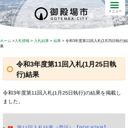
Skip
to
メニュー
content
ホーム
>
入札情報
>
入札結果
>
結果
>
令和3年度第11回入札(1月25日執行)結
果
令和3年度第11回入札(1月25日執
行)結果
令和3年度第11回入札(1月25日執行)の結果を掲載し
ました。
第11回入札結果（委託）【PDF:87KB】