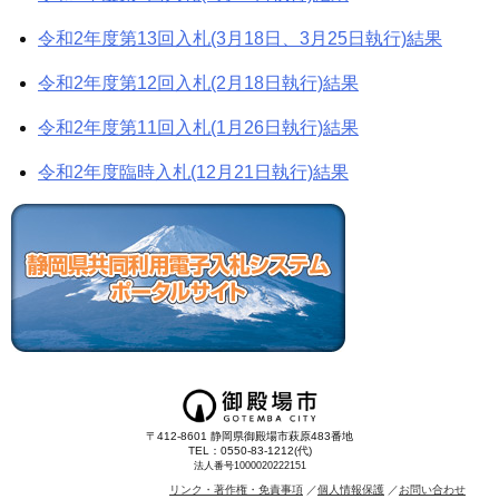
令和2年度第13回入札(3月18日、3月25日執行)結果
令和2年度第12回入札(2月18日執行)結果
令和2年度第11回入札(1月26日執行)結果
令和2年度臨時入札(12月21日執行)結果
〒412-8601 静岡県御殿場市萩原483番地
TEL：0550-83-1212(代)
法人番号1000020222151
リンク・著作権・免責事項
個人情報保護
お問い合わせ