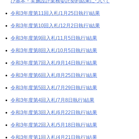
び基本・実施設計業務委託契約結果について
令和3年度第11回入札(1月25日執行)結果
令和3年度第10回入札(12月2日執行)結果
令和3年度第9回入札(11月5日執行)結果
令和3年度第8回入札(10月5日執行)結果
令和3年度第7回入札(9月14日執行)結果
令和3年度第6回入札(8月25日執行)結果
令和3年度第5回入札(7月29日執行)結果
令和3年度第4回入札(7月8日執行)結果
令和3年度第3回入札(6月22日執行)結果
令和3年度第2回入札(5月18日執行)結果
令和3年度第1回入札(4月21日執行)結果