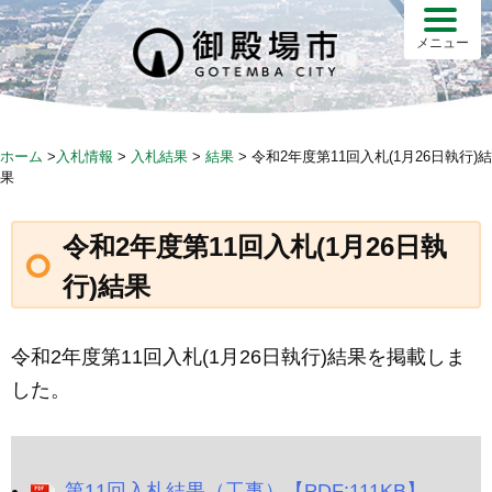
Skip
to
メニュー
content
ホーム
>
入札情報
>
入札結果
>
結果
>
令和2年度第11回入札(1月26日執行)結
果
令和2年度第11回入札(1月26日執
行)結果
令和2年度第11回入札(1月26日執行)結果を掲載しま
した。
第11回入札結果（工事）【PDF:111KB】