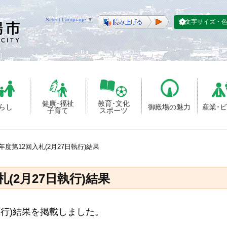
Select Language
▼
文字サイズ・
健康･福祉
教育･文化
らし
御殿場の魅力
産業･
子育て
スポーツ
年度第12回入札(2月27日執行)結果
(2月27日執行)結果
執行)結果を掲載しました。