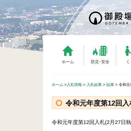
Skip
to
content
ホーム
防災･安全
く
ホーム
>
入札情報
>
入札結果
>
結果
>
令和元
令和元年度第12回入札
令和元年度第12回入札(2月27日