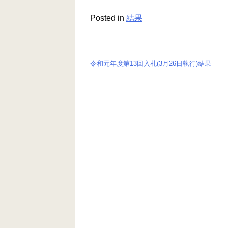
Posted in
結果
令和元年度第13回入札(3月26日執行)結果
投
稿
ナ
ビ
ゲ
ー
シ
ョ
ン