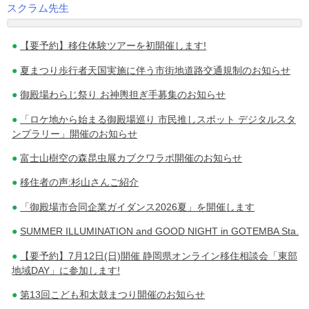
スクラム先生
投
【要予約】移住体験ツアーを初開催します!
稿
夏まつり歩行者天国実施に伴う市街地道路交通規制のお知らせ
ナ
御殿場わらじ祭り お神輿担ぎ手募集のお知らせ
ビ
「ロケ地から始まる御殿場巡り 市民推しスポット デジタルスタ
ゲ
ンプラリー」開催のお知らせ
ー
富士山樹空の森昆虫展カブクワラボ開催のお知らせ
シ
移住者の声:杉山さんご紹介
ョ
「御殿場市合同企業ガイダンス2026夏」を開催します
ン
SUMMER ILLUMINATION and GOOD NIGHT in GOTEMBA Sta.
【要予約】7月12日(日)開催 静岡県オンライン移住相談会「東部
地域DAY」に参加します!
第13回こども和太鼓まつり開催のお知らせ