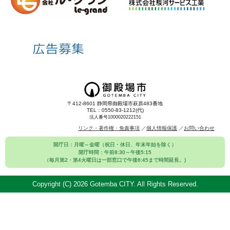
〒412-8601 静岡県御殿場市萩原483番地
TEL：0550-83-1212(代)
法人番号1000020222151
リンク・著作権・免責事項
個人情報保護
お問い合わせ
開庁日：月曜～金曜（祝日・休日、年末年始を除く）
開庁時間：午前8:30～午後5:15
（毎月第2・第4火曜日は一部窓口で午後6:45まで時間延長。)
Copyright (C)
2026 Gotemba CITY. All Rights Reserved.