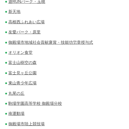
遊RUNパーク・玉穂
新天地
高根西ふれあい広場
友愛パーク・原里
御殿場市地域社会貢献褒賞・技能功労章授与式
オリオン食堂
富士山樹空の森
富士見ヶ丘公園
東山青少年広場
丸尾の丘
駒場学園高等学校 御殿場分校
南運動場
御殿場市陸上競技場