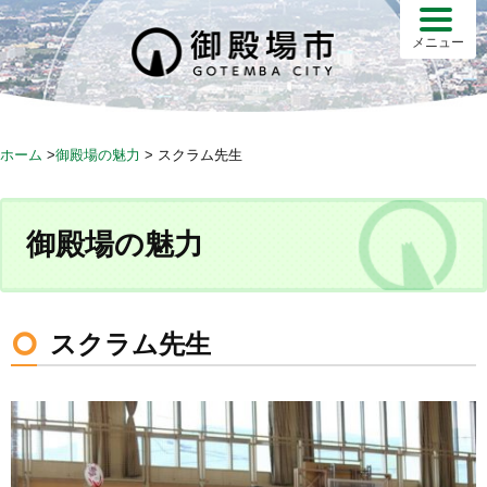
S
k
メニュー
i
p
t
o
ホーム
>
御殿場の魅力
>
スクラム先生
c
o
n
御殿場の魅力
t
e
n
t
スクラム先生