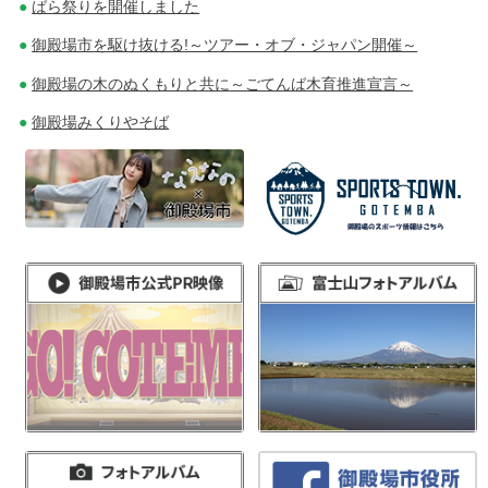
ばら祭りを開催しました
御殿場市を駆け抜ける!～ツアー・オブ・ジャパン開催～
御殿場の木のぬくもりと共に～ごてんば木育推進宣言～
御殿場みくりやそば