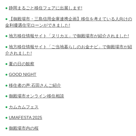
静岡まるごと移住フェアに出展します!
【御殿場市・三島信用金庫連携企画】移住を考えている人向けの
金利優遇住宅ローンができました!
地方移住情報サイト「ヌリカエ」で御殿場市が紹介されました!
地方移住情報サイト「ご当地暮らしのお金ナビ」で御殿場市が紹
介されました!
夏の日の観察
GOOD NIGHT
移住者の声:石田さんご紹介
御殿場市オンライン移住相談
カムカムフェス
UMAFESTA 2025
御殿場市内の桜