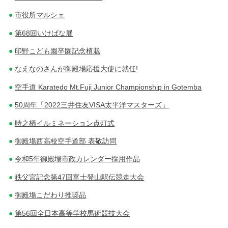
市役所マルシェ
第68回いけばな展
印野こども園卒園記念植栽
なえなのさんが御殿場応援大使に就任!
空手道 Karatedo Mt.Fuji Junior Championship in Gotemba
50周年「2022三井住友VISA太平洋マスターズ」
時之栖イルミネーション点灯式
御殿場西高校空手道部 表敬訪問
令和5年御殿場市政カレンダー採用作品
秩父宮記念第47回富士登山駅伝競走大会
御殿場こだわり推奨品
第56回全日本高等学校馬術競技大会