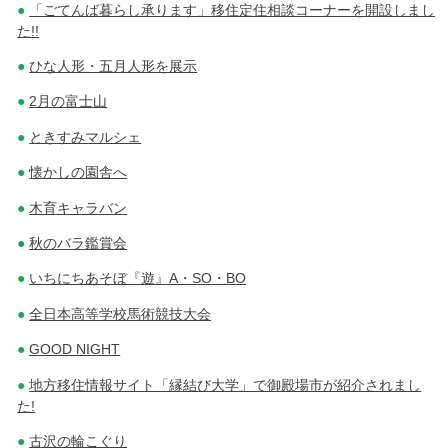
「ごてんば暮らし承ります」移住定住相談コーナーを開設しまし
た!!
ひな人形・五月人形を展示
2月の富士山
ときすみマルシェ
懐かしの園舎へ
木育キャラバン
秋のバラ鑑賞会
いちにちあそぼ『遊』A・SO・BO
全日本高等学校馬術競技大会
GOOD NIGHT
地方移住情報サイト「縁結び大学」で御殿場市が紹介されまし
た!
古沢の輪こぐり