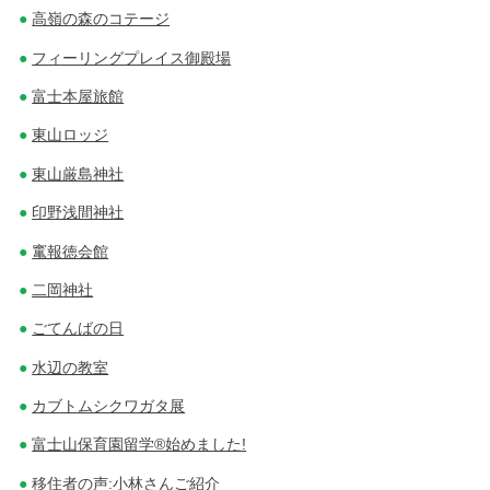
高嶺の森のコテージ
フィーリングプレイス御殿場
富士本屋旅館
東山ロッジ
東山厳島神社
印野浅間神社
竃報徳会館
二岡神社
ごてんばの日
水辺の教室
カブトムシクワガタ展
富士山保育園留学®始めました!
移住者の声:小林さんご紹介