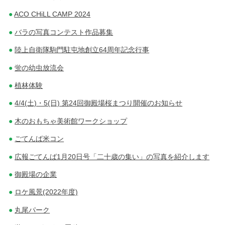
ACO CHiLL CAMP 2024
バラの写真コンテスト作品募集
陸上自衛隊駒門駐屯地創立64周年記念行事
蛍の幼虫放流会
植林体験
4/4(土)・5(日) 第24回御殿場桜まつり開催のお知らせ
木のおもちゃ美術館ワークショップ
ごてんば米コン
広報ごてんば1月20日号「二十歳の集い」の写真を紹介します
御殿場の企業
ロケ風景(2022年度)
丸尾パーク