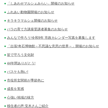
「しあわせマルシェみらい」開催のお知らせ
ふれあい動物園開催のお知らせ
キラキラマルシェ開催のお知らせ
バラの育て方講座受講者募集のお知らせ
みんなで作ろう!令和9年 市政カレンダー写真を募集します
「出張!奇石博物館～不思議な意思の世界～」開催のお知らせ
皆で守ろう文化財
44年間ありがとう!
バスケも熱い!
市役所玄関前が季節色に
成長を実感
心強い地域の味方
移住者の声:安木さんご紹介