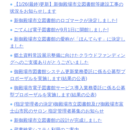
【1/26(最終)更新】新御殿場市立図書館等建設工事の
状況をお知らせします
新御殿場市立図書館のロゴマークが決定しました!
ごてんば電子図書館が9月1日に開館しました!
新御殿場市立図書館の愛称が「ほんてらす」に決定し
ました
郷土資料常設展示整備に向けたクラウドファンディン
グへのご支援ありがとうございました
御殿場市図書館システム更新業務委託に係る公募型プ
ロポーザルを実施します(結果の公表)
御殿場市電子図書館サービス導入業務委託に係る公募
型プロポーザルを実施します(結果の公表)
(指定管理者の決定)御殿場市立図書館及び御殿場市富
士山市民のサロン 指定管理者募集のお知らせ
新御殿場市立図書館の設計が完成しました
蔵書検索システム利用のご案内