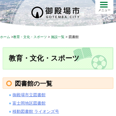
S
k
メニュー
i
p
t
o
ホーム
>
教育・文化・スポーツ
>
施設一覧
>
図書館
c
o
n
教育・文化・スポーツ
t
e
n
t
図書館の一覧
御殿場市立図書館
富士岡地区図書館
移動図書館 ライオンズ号