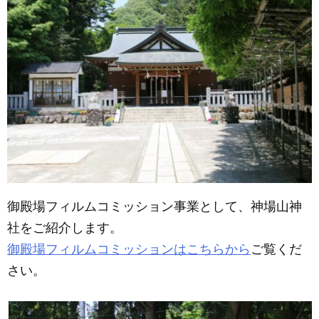
e
e
b
n
o
g
o
er
k
御殿場フィルムコミッション事業として、神場山神
社をご紹介します。
御殿場フィルムコミッションはこちらから
ご覧くだ
さい。