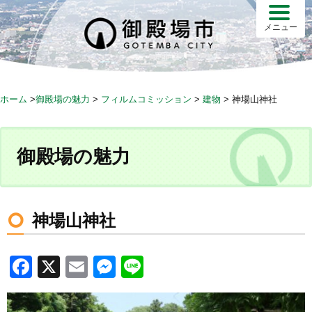
S
k
メニュー
i
p
t
o
ホーム
>
御殿場の魅力
>
フィルムコミッション
>
建物
>
神場山神社
c
o
n
御殿場の魅力
t
e
n
t
神場山神社
F
X
E
M
Li
a
m
e
n
c
ail
ss
e