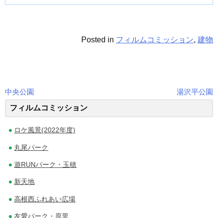
Posted in
フィルムコミッション
,
建物
中央公園
湯沢平公園
投
フィルムコミッション
稿
ロケ風景(2022年度)
ナ
丸尾パーク
ビ
遊RUNパーク・玉穂
ゲ
新天地
ー
高根西ふれあい広場
シ
友愛パーク・原里