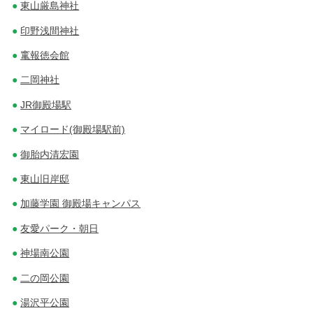
東山厳島神社
印野浅間神社
竃報徳会館
二岡神社
JR御殿場駅
マイロード(御殿場駅前)
御胎内清宏園
東山旧岸邸
加藤学園 御殿場キャンパス
友愛パーク・朝日
神場南公園
二の岡公園
湯沢平公園