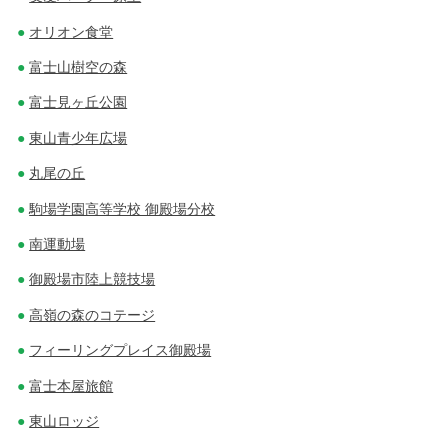
ョ
オリオン食堂
ン
富士山樹空の森
富士見ヶ丘公園
東山青少年広場
丸尾の丘
駒場学園高等学校 御殿場分校
南運動場
御殿場市陸上競技場
高嶺の森のコテージ
フィーリングプレイス御殿場
富士本屋旅館
東山ロッジ