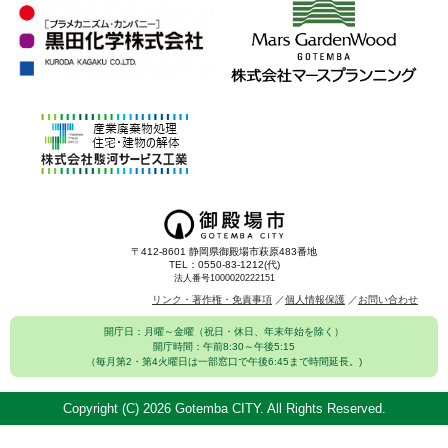
〒412-8601 静岡県御殿場市萩原483番地
TEL：0550-83-1212(代)
法人番号1000020222151
リンク・著作権・免責事項
個人情報保護
お問い合わせ
開庁日：月曜～金曜（祝日・休日、年末年始を除く）
開庁時間：午前8:30～午後5:15
（毎月第2・第4火曜日は一部窓口で午後6:45まで時間延長。)
Copyright (C)
2026 Gotemba CITY. All Rights Reserved.