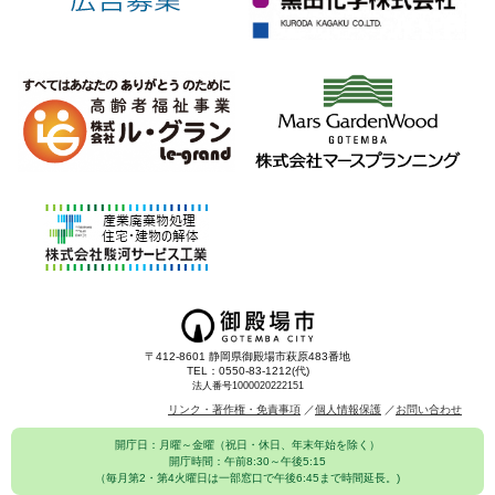
〒412-8601 静岡県御殿場市萩原483番地
TEL：0550-83-1212(代)
法人番号1000020222151
リンク・著作権・免責事項
個人情報保護
お問い合わせ
開庁日：月曜～金曜（祝日・休日、年末年始を除く）
開庁時間：午前8:30～午後5:15
（毎月第2・第4火曜日は一部窓口で午後6:45まで時間延長。)