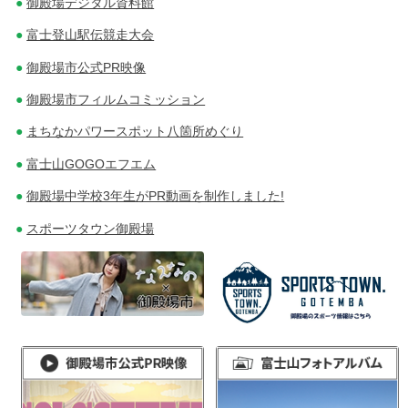
御殿場デジタル資料館
富士登山駅伝競走大会
御殿場市公式PR映像
御殿場市フィルムコミッション
まちなかパワースポット八箇所めぐり
富士山GOGOエフエム
御殿場中学校3年生がPR動画を制作しました!
スポーツタウン御殿場