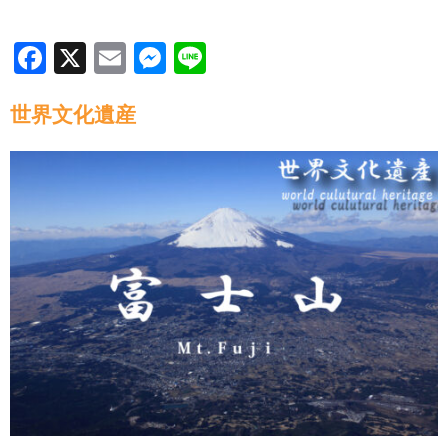
F
X
E
M
Li
a
m
e
n
世界文化遺産
c
ail
ss
e
e
e
b
n
o
g
o
er
k