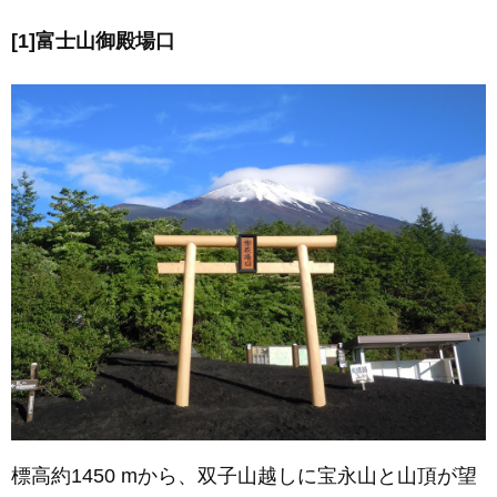
[1]富士山御殿場口
標高約1450 mから、双子山越しに宝永山と山頂が望