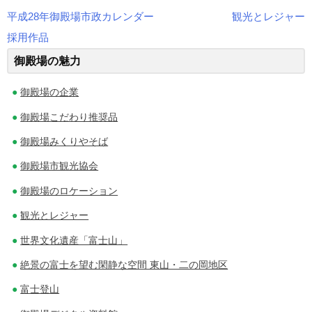
平成28年御殿場市政カレンダー
観光とレジャー
投
採用作品
稿
御殿場の魅力
ナ
御殿場の企業
ビ
御殿場こだわり推奨品
ゲ
御殿場みくりやそば
ー
御殿場市観光協会
シ
御殿場のロケーション
ョ
観光とレジャー
ン
世界文化遺産「富士山」
絶景の富士を望む閑静な空間 東山・二の岡地区
富士登山