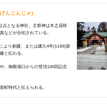
んげんじんじゃ)
の起点となる神社。主祭神は木之花咲
真などが合祀されている。
により創建、または建久4年(1193)源
建と伝わる。
や、御殿場口からの登頂100回記念
室町時代と伝えられる。