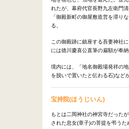
れたが、幕府代官長野九左衛門清
「御殿新町の御屋敷造営を滞りな
る。
この御殿跡に鎮座する吾妻神社に
には徳川慶喜公直筆の扁額が奉納
境内には、「地名御殿場発祥の地
を脱いで置いたと伝わる石)など
宝持院(ほうじいん)
もとは二岡神社の神宮寺だったが、
された息女(章子)の菩提を弔う