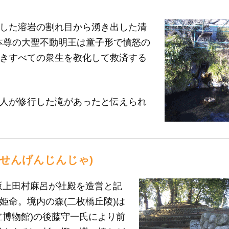
した溶岩の割れ目から湧き出した清
本尊の大聖不動明王は童子形で憤怒の
きすべての衆生を教化して救済する
人が修行した滝があったと伝えられ
 せんげんじんじゃ)
、坂上田村麻呂が社殿を造営と記
姫命。境内の森(二枚橋丘陵)は
立博物館)の後藤守一氏により前