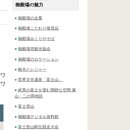
御殿場の魅力
御殿場の企業
御殿場こだわり推奨品
御殿場みくりやそば
御殿場市観光協会
御殿場のロケーション
観光とレジャー
パワ
世界文化遺産「富士山」
パワ
絶景の富士を望む閑静な空間 東
山・二の岡地区
富士登山
御殿場デジタル資料館
富士登山駅伝競走大会