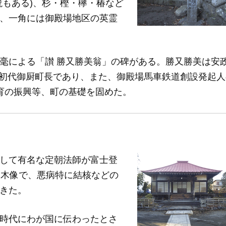
説もある)、杉・樫・欅・椿など
、一角には御殿場地区の英霊
毫による「讃 勝又勝美翁」の碑がある。勝又勝美は安政
れ。初代御厨町長であり、また、御殿場馬車鉄道創設発起
育の振興等、町の基礎を固めた。
して有名な定朝法師が富士登
る木像で、悪病特に結核などの
きた。
時代にわが国に伝わったとさ