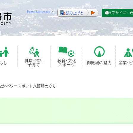
Select Language
▼
文字サイズ・
健康･福祉
教育･文化
らし
御殿場の魅力
産業･
子育て
スポーツ
なかパワースポット八箇所めぐり