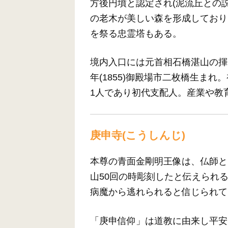
方後円墳と認定され(泥流丘との
の老木が美しい森を形成しており
を祭る忠霊塔もある。
境内入口には元首相石橋湛山の揮
年(1855)御殿場市二枚橋生ま
1人であり初代支配人。産業や教
庚申寺(こうしんじ)
本尊の青面金剛明王像は、仏師と
山50回の時彫刻したと伝えられ
病魔から逃れられると信じられて
「庚申信仰」は道教に由来し平安