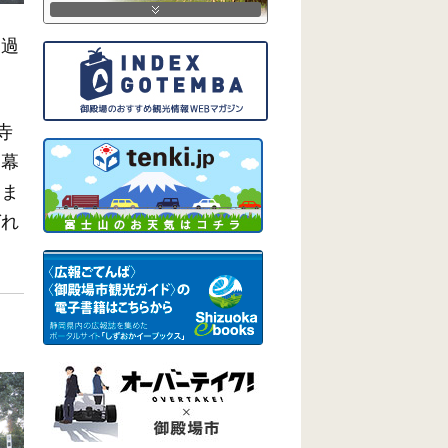
に過
寺
は幕
期ま
ばれ