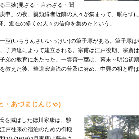
る三猿(見ざる・言わざる・聞
の「庚申」の夜、親類縁者近隣の人々が集まって、眠らず
以降、近在の多くの人々の信仰を集めたという。
一莖(いちうんさいいっけい)の筆子塚がある。筆子塚は
、子弟達によって建立される。宗甫は江戸後期、宗斎
子弟の教育にあたった。一雲齋一莖は、幕末～明治初
を教えた後、華道宏道流の普及に努め、中興の祖と呼
と・あづまじんじゃ)
豊臣氏を滅ばした徳川家康は、駿
江戸往来の宿泊のための御殿
年(1616)4月家康は薨去さ