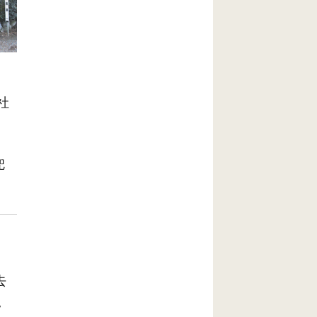
社
兜
去
。