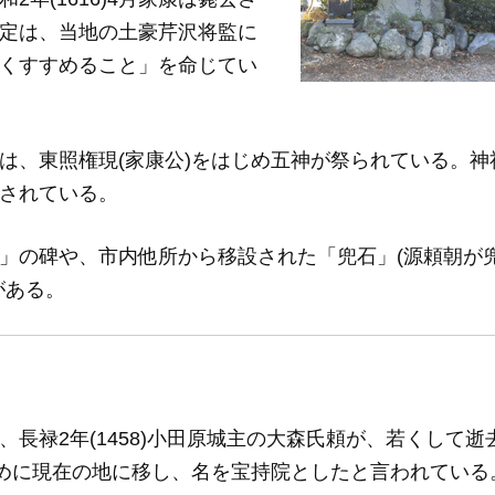
定は、当地の土豪芹沢将監に
くすすめること」を命じてい
は、東照権現(家康公)をはじめ五神が祭られている。神
されている。
」の碑や、市内他所から移設された「兜石」(源頼朝が
がある。
長禄2年(1458)小田原城主の大森氏頼が、若くして逝
ために現在の地に移し、名を宝持院としたと言われている