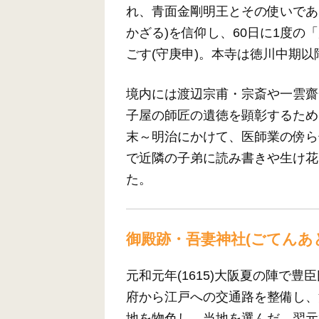
れ、青面金剛明王とその使いであ
かざる)を信仰し、60日に1度
ごす(守庚申)。本寺は徳川中期
境内には渡辺宗甫・宗斎や一雲齋
子屋の師匠の遺徳を顕彰するため
末～明治にかけて、医師業の傍ら
で近隣の子弟に読み書きや生け花
た。
御殿跡・吾妻神社(ごてんあ
元和元年(1615)大阪夏の陣で
府から江戸への交通路を整備し、
地を物色し、当地を選んだ。翌元和2