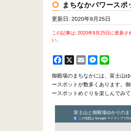
まちなかパワースポ
更新日: 2020年9月25日
この記事は: 2020年9月25日に
い。
F
X
E
M
Li
a
m
e
n
御殿場のまちなかには、富士山ゆ
c
ail
ss
e
ースポットが数多くあります。御
e
e
ースポットめぐりを楽しんでみて
b
n
o
g
o
er
k