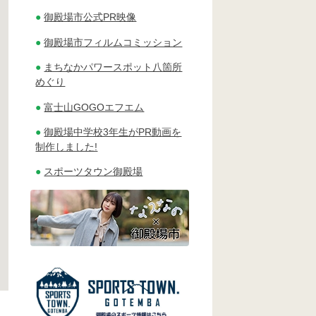
御殿場市公式PR映像
御殿場市フィルムコミッション
まちなかパワースポット八箇所
めぐり
富士山GOGOエフエム
御殿場中学校3年生がPR動画を
制作しました!
スポーツタウン御殿場