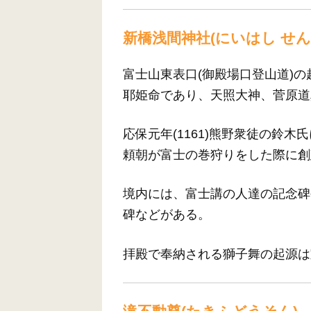
新橋浅間神社(にいはし せ
富士山東表口(御殿場口登山道)
耶姫命であり、天照大神、菅原道
応保元年(1161)熊野衆徒の鈴木氏
頼朝が富士の巻狩りをした際に創
境内には、富士講の人達の記念碑
碑などがある。
拝殿で奉納される獅子舞の起源は