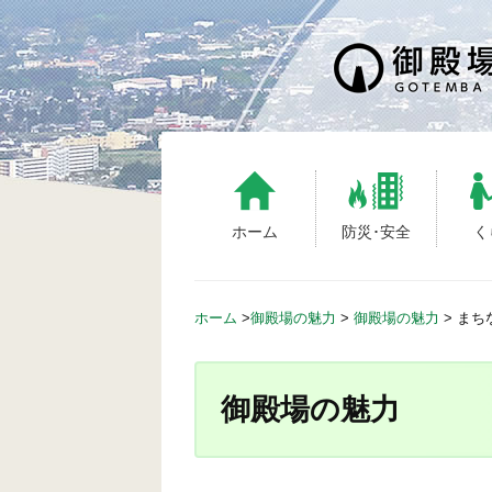
S
k
i
p
t
o
c
o
n
ホーム
防災･安全
く
t
e
n
ホーム
>
御殿場の魅力
>
御殿場の魅力
>
まち
t
御殿場の魅力