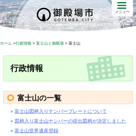
S
k
メニュー
i
p
t
o
ホーム
>
行政情報
>
富士山と御殿場
>
富士山
c
o
n
行政情報
t
e
n
t
富士山の一覧
富士山図柄入りナンバープレートについて
図柄入り富士山ナンバーの提出図柄が決定しました
富士山世界遺産登録