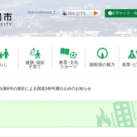
Select Language
▼
文字サイズ・
健康･福祉
教育･文化
らし
御殿場の魅力
産業･
子育て
スポーツ
台風6号の接近による国道246号通行止めのお知らせ