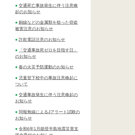
交通死亡事故発生に伴う注意喚
起のお知らせ
銅線などの金属類を狙った窃盗
被害注意のお知らせ
詐欺電話注意のお知らせ
「交通事故死ゼロを目指す日」
のお知らせ
春の火災予防運動のお知らせ
児童登下校中の事故注意喚起に
ついて
交通事故発生に伴う注意喚起の
お知らせ
同報無線によるJアラート試験の
お知らせ
令和6年1月能登半島地震災害支
援金受付のお知らせ