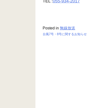
TEL :
055-934-2017
Posted in
無線放送
台風7号・8号に関するお知らせ
投
稿
ナ
ビ
ゲ
ー
シ
ョ