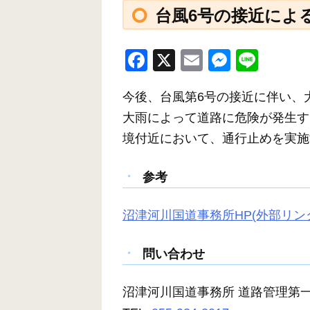
台風6号の接近によ
F
X
E
M
Li
a
m
e
n
今後、台風第6号の接近に伴い、
c
ail
ss
e
大雨によって道路に危険が発生す
e
e
境付近において、通行止めを実施
b
n
o
g
参考
o
er
k
沼津河川国道事務所HP(外部リン
問い合わせ
沼津河川国道事務所 道路管理第