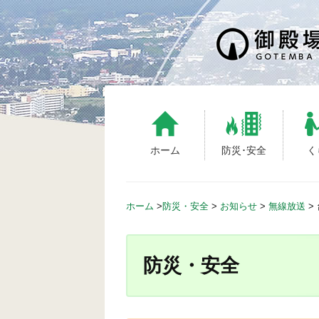
S
k
i
p
t
o
c
o
n
ホーム
防災･安全
く
t
e
n
ホーム
>
防災・安全
>
お知らせ
>
無線放送
>
t
防災・安全