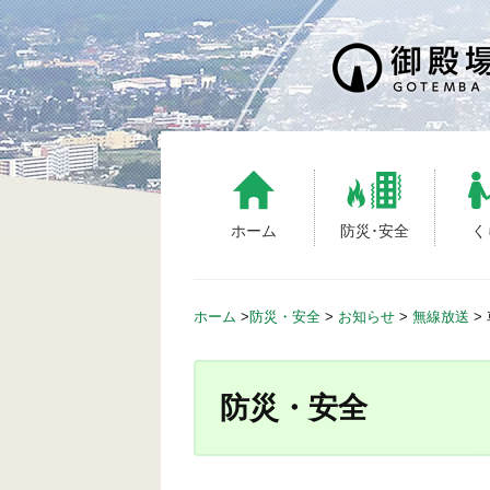
S
k
i
p
t
o
c
o
n
ホーム
防災･安全
く
t
e
n
ホーム
>
防災・安全
>
お知らせ
>
無線放送
>
t
防災・安全