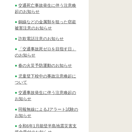
交通死亡事故発生に伴う注意喚
起のお知らせ
銅線などの金属類を狙った窃盗
被害注意のお知らせ
詐欺電話注意のお知らせ
「交通事故死ゼロを目指す日」
のお知らせ
春の火災予防運動のお知らせ
児童登下校中の事故注意喚起に
ついて
交通事故発生に伴う注意喚起の
お知らせ
同報無線によるJアラート試験の
お知らせ
令和6年1月能登半島地震災害支
援金受付のお知らせ