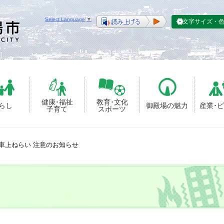
Select Language
▼
文字サイズ・
健康･福祉
教育･文化
らし
御殿場の魅力
産業･
子育て
スポーツ
車上ねらい 注意のお知らせ