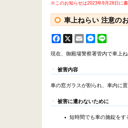
※このお知らせは2023年9月28日
車上ねらい 注意の
F
X
E
M
Li
a
m
e
n
現在、御殿場警察署管内で車上ね
c
ail
ss
e
e
e
被害内容
b
n
o
g
車の窓ガラスが割られ、車内に置
o
er
k
被害に遭わないために
短時間でも車の施錠をす