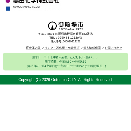
〒412-8601 静岡県御殿場市萩原483番地
TEL：0550-83-1212(代)
法人番号1000020222151
庁舎案内図
リンク・著作権・免責事項
個人情報保護
お問い合わせ
開庁日：平日（月曜～金曜、ただし祝日は除く。）
開庁時間：午前8:30～午後5:15
（毎月第2・第4火曜日は一部窓口で午後6:45まで時間延長。)
Copyright (C)
2026 Gotemba CITY. All Rights Reserved.