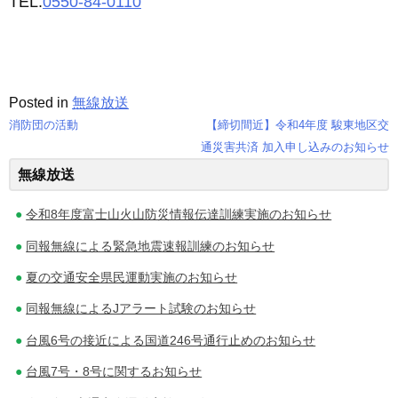
TEL:
0550-84-0110
Posted in
無線放送
消防団の活動
【締切間近】令和4年度 駿東地区交
投
通災害共済 加入申し込みのお知らせ
無線放送
稿
ナ
令和8年度富士山火山防災情報伝達訓練実施のお知らせ
ビ
同報無線による緊急地震速報訓練のお知らせ
ゲ
夏の交通安全県民運動実施のお知らせ
同報無線によるJアラート試験のお知らせ
ー
台風6号の接近による国道246号通行止めのお知らせ
シ
台風7号・8号に関するお知らせ
ョ