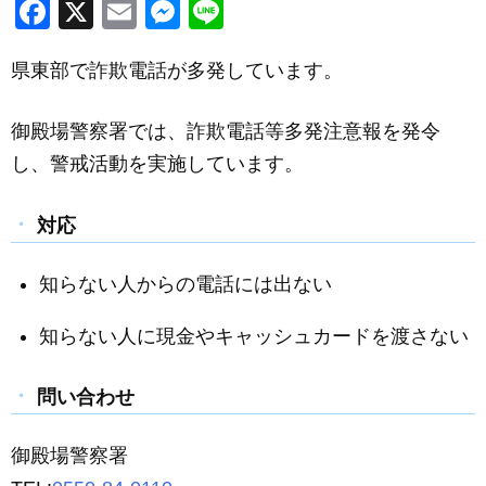
F
X
E
M
Li
a
m
e
n
県東部で詐欺電話が多発しています。
c
ail
ss
e
e
e
御殿場警察署では、詐欺電話等多発注意報を発令
b
n
し、警戒活動を実施しています。
o
g
o
er
対応
k
知らない人からの電話には出ない
知らない人に現金やキャッシュカードを渡さない
問い合わせ
御殿場警察署