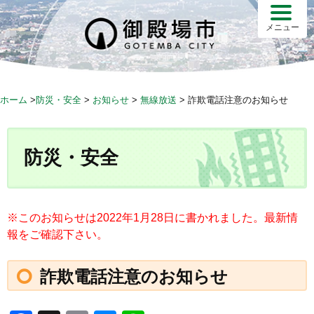
S
k
メニュー
i
p
t
o
ホーム
>
防災・安全
>
お知らせ
>
無線放送
>
詐欺電話注意のお知らせ
c
o
n
防災・安全
t
e
n
t
※このお知らせは2022年1月28日に書かれました。最新情
報をご確認下さい。
詐欺電話注意のお知らせ