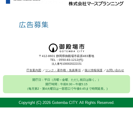
〒412-8601 静岡県御殿場市萩原483番地
TEL：0550-83-1212(代)
法人番号1000020222151
庁舎案内図
リンク・著作権・免責事項
個人情報保護
お問い合わせ
開庁日：平日（月曜～金曜、ただし祝日は除く。）
開庁時間：午前8:30～午後5:15
（毎月第2・第4火曜日は一部窓口で午後6:45まで時間延長。)
Copyright (C)
2026 Gotemba CITY. All Rights Reserved.