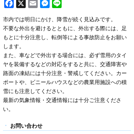
F
X
E
M
Li
a
m
e
n
市内では明日にかけ、降雪が続く見込みです。
c
ail
ss
e
不要な外出を避けるとともに、外出する際には、足
e
e
もとに十分注意し、転倒等による事故防止をお願い
b
n
します。
o
g
また、車などで外出する場合には、必ず雪用のタイ
o
er
ヤを装備するなどの対応をすると共に、交通障害や
k
路面の凍結には十分注意・警戒してください。カー
ポートや、ビニールハウスなどの農業用施設への積
雪にも注意してください。
最新の気象情報・交通情報には十分ご注意くださ
い。
お問い合わせ