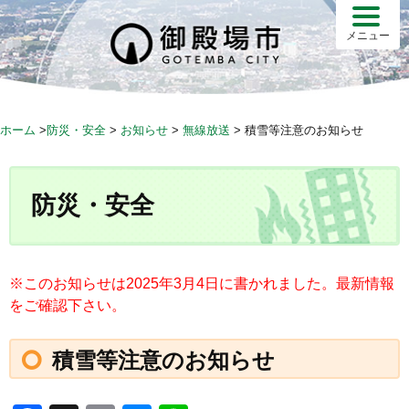
S
k
メニュー
i
p
t
o
ホーム
>
防災・安全
>
お知らせ
>
無線放送
>
積雪等注意のお知らせ
c
o
n
防災・安全
t
e
n
t
※このお知らせは2025年3月4日に書かれました。最新情報
をご確認下さい。
積雪等注意のお知らせ