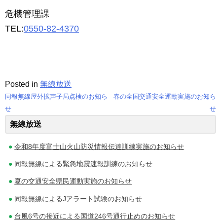
危機管理課
TEL:
0550-82-4370
Posted in
無線放送
同報無線屋外拡声子局点検のお知ら
春の全国交通安全運動実施のお知ら
投
せ
せ
無線放送
稿
ナ
令和8年度富士山火山防災情報伝達訓練実施のお知らせ
ビ
同報無線による緊急地震速報訓練のお知らせ
ゲ
夏の交通安全県民運動実施のお知らせ
同報無線によるJアラート試験のお知らせ
ー
台風6号の接近による国道246号通行止めのお知らせ
シ